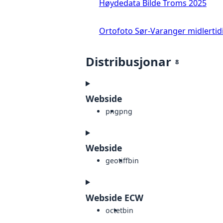
Høydedata Bilde Troms 2025
Ortofoto Sør-Varanger midlertid
Distribusjonar
8
Webside
png
png
Webside
geotiff
bin
Webside ECW
octet
bin