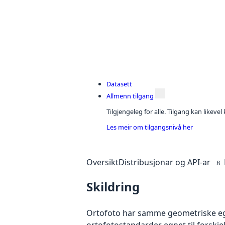
Datasett
Allmenn tilgang
Tilgjengeleg for alle. Tilgang kan likeve
Les meir om tilgangsnivå her
Oversikt
Distribusjonar og API-ar
8
Skildring
Ortofoto har samme geometriske egen
ortofotostandarder egnet til forskj