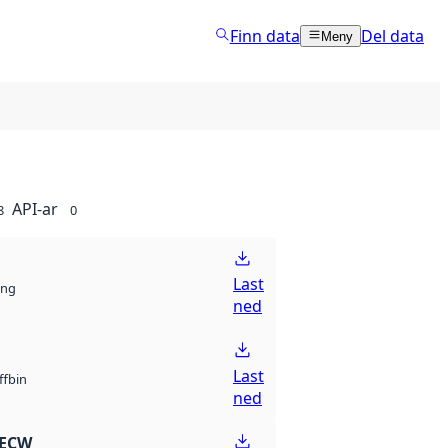
Finn data
Del data
Meny
API-ar
8
0
Last
ng
ned
Last
bin
ff
ned
 ECW