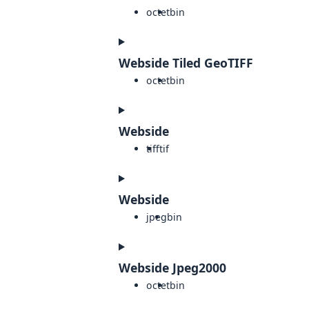
octet
bin
Webside Tiled GeoTIFF
octet
bin
Webside
tiff
tif
Webside
jpeg
bin
Webside Jpeg2000
octet
bin