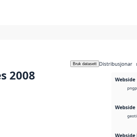
Distribusjonar
Bruk datasett
s 2008
Webside
p
png
Webside
geoti
Webside