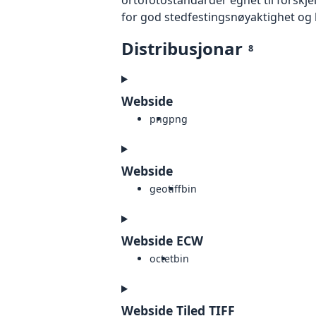
for god stedfestingsnøyaktighet og 
Distribusjonar
8
Webside
png
png
Webside
geotiff
bin
Webside ECW
octet
bin
Webside Tiled TIFF