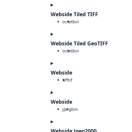
Webside Tiled TIFF
octet
bin
Webside Tiled GeoTIFF
octet
bin
Webside
tiff
tif
Webside
jpeg
bin
Webside Jpeg2000