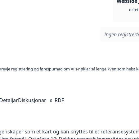
Webside 
octet
Ingen registrerte
l krevje registrering og førespurnad om API-nøklar, så lenge kven som helst ka
Detaljar
Diskusjonar
RDF
0
skaper som et kart og kan knyttes til et referansesystem. 
ellige formål. Ortofoto 10: Dekker normalt byområder og 