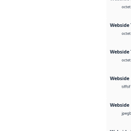
octet
Webside 
octet
Webside 
octet
Webside
tif
tiff
Webside
jpeg