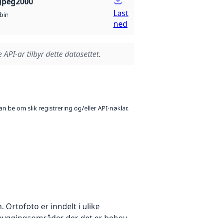
Jpeg2000
Last
bin
ned
 API-ar tilbyr dette datasettet.
n be om slik registrering og/eller API-nøklar.
Ortofoto er inndelt i ulike
utbyggingsområder der det er behov