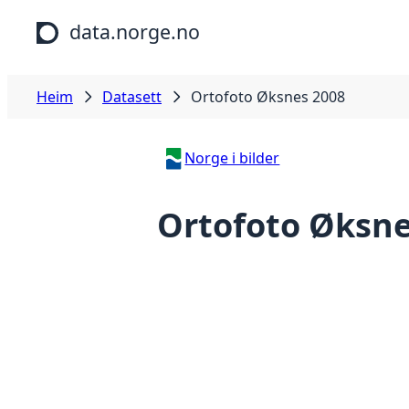
Hopp til hovudinnhald
data.norge.no
Heim
Datasett
Ortofoto Øksnes 2008
Norge i bilder
Ortofoto Øksne