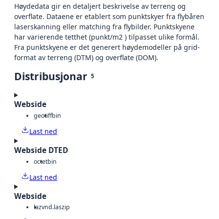
Høydedata gir en detaljert beskrivelse av terreng og
overflate. Dataene er etablert som punktskyer fra flybåren
laserskanning eller matching fra flybilder. Punktskyene
har varierende tetthet (punkt/m2 ) tilpasset ulike formål.
Fra punktskyene er det generert høydemodeller på grid-
format av terreng (DTM) og overflate (DOM).
Distribusjonar
5
Webside
geotiff
bin
Last ned
Webside DTED
octet
bin
Last ned
Webside
laz
vnd.laszip