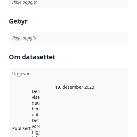
Ikkje oppgitt
Gebyr
Ikkje oppgitt
Om datasettet
Utgjevar
:
19. desember 2023
Denne datoen
viser når
datasettet vart
henta inn av
data.norge.no.
Det kan ha
vore
Publisert
:
tilgjengeleg