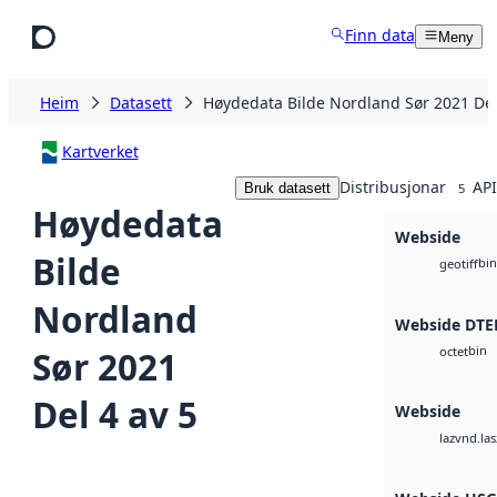
Hopp til hovudinnhald
Finn data
Meny
Heim
Datasett
Høydedata Bilde Nordland Sør 2021 Del
Kartverket
Distribusjonar
API
Bruk datasett
5
Høydedata
Webside
Bilde
bin
geotiff
Nordland
Webside DTE
bin
Sør 2021
octet
Del 4 av 5
Webside
vnd.las
laz