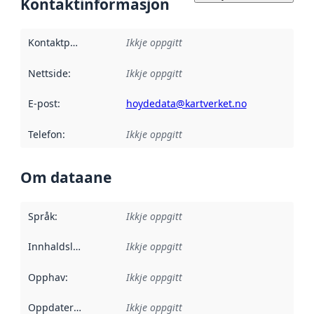
Kontaktinformasjon
Kontaktpunkt
:
Ikkje oppgitt
Nettside
:
Ikkje oppgitt
E-post
:
hoydedata@kartverket.no
Telefon
:
Ikkje oppgitt
Om dataane
Språk
:
Ikkje oppgitt
Innhaldsleverandørar
Ikkje oppgitt
:
Opphav
:
Ikkje oppgitt
Oppdateringsfrekvens
Ikkje oppgitt
: