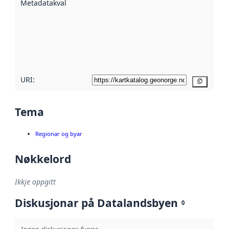
Metadatakvalitet
:
hjelp av
metadata.
Les meir om
metadatakvalitet
her
URI:
Kopier
Tema
Regionar og byar
Nøkkelord
Ikkje oppgitt
Diskusjonar på Datalandsbyen
0