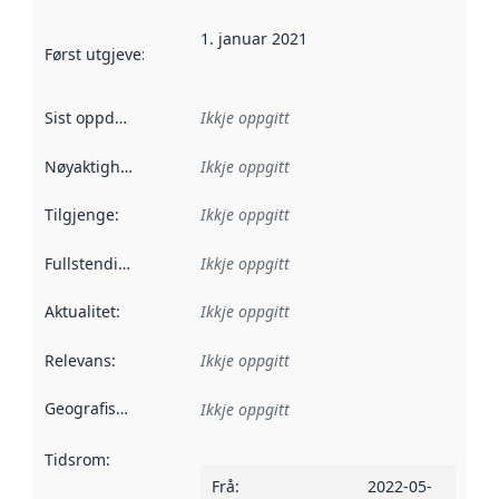
1. januar 2021
Først utgjeve
:
Denne datoen seier når dataa i dette datasettet 
Sist oppdatert
:
Ikkje oppgitt
Nøyaktigheit
:
Ikkje oppgitt
Tilgjenge
:
Ikkje oppgitt
Fullstendigheit
:
Ikkje oppgitt
Aktualitet
:
Ikkje oppgitt
Relevans
:
Ikkje oppgitt
Geografisk område
:
Ikkje oppgitt
Tidsrom
:
Frå
:
2022-05-