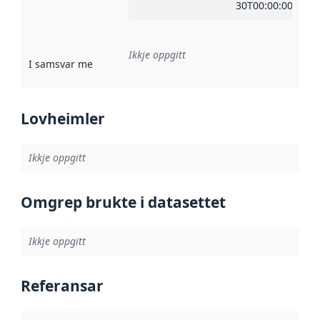
30T00:00:00Z
Ikkje oppgitt
I samsvar med
:
Referanse til ei implementeringsregel eller an
Lovheimler
Ikkje oppgitt
Omgrep brukte i datasettet
Ikkje oppgitt
Referansar