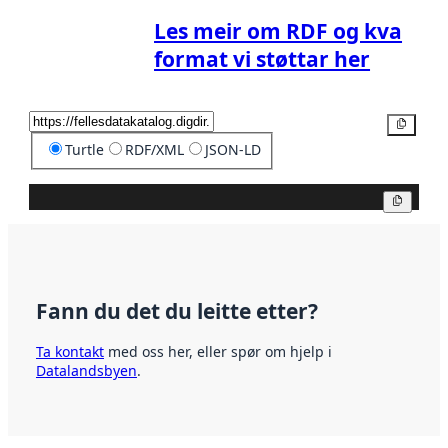
Les meir om RDF og kva
format vi støttar her
Kopier
Turtle
RDF/XML
JSON-LD
Kopier
Fann du det du leitte etter?
Ta kontakt
med oss her, eller spør om hjelp i
Datalandsbyen
.