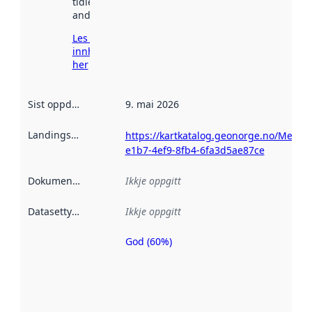
tidlegare
andre stader.
Les meir om
innhenting
her
Sist oppdatert
:
9. mai 2026
Landingsside
:
https://kartkatalog.geonorge.no/Metad
e1b7-4ef9-8fb4-6fa3d5ae87ce
Dokumentasjon
:
Ikkje oppgitt
Datasettype
:
Ikkje oppgitt
God (60%)
Metadatakvalitet
er ein indikator
på kor godt
datasettene er
beskrive ved