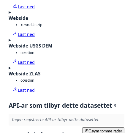
Last ned
Webside
laz
vnd.laszip
Last ned
Webside USGS DEM
octet
bin
Last ned
Webside ZLAS
octet
bin
Last ned
API-ar som tilbyr dette datasettet
0
Ingen registrerte API-ar tilbyr dette datasettet.
Gøym tomme rader