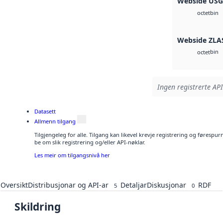
Webside US
bin
octet
Webside ZLA
bin
octet
Ingen registrerte API
Datasett
Allmenn tilgang
Tilgjengeleg for alle. Tilgang kan likevel krevje registrering og førespu
be om slik registrering og/eller API-nøklar.
Les meir om tilgangsnivå her
Oversikt
Distribusjonar og API-ar
Detaljar
Diskusjonar
RDF
5
0
Skildring