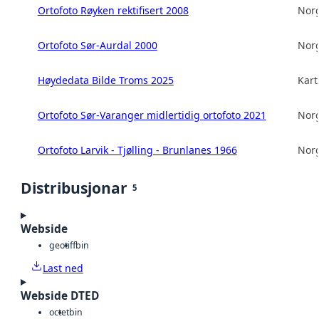
Ortofoto Røyken rektifisert 2008
Norg
Ortofoto Sør-Aurdal 2000
Norg
Høydedata Bilde Troms 2025
Kart
Ortofoto Sør-Varanger midlertidig ortofoto 2021
Norg
Ortofoto Larvik - Tjølling - Brunlanes 1966
Norg
Distribusjonar
5
Webside
geotiff
bin
Last ned
Webside DTED
octet
bin