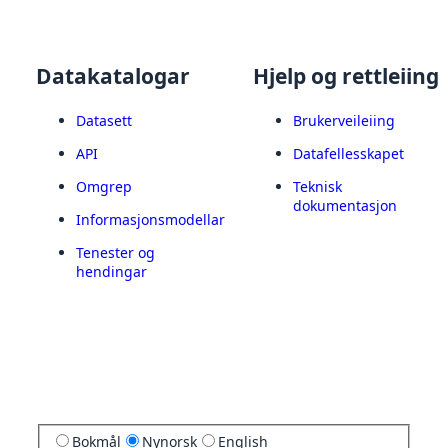
Datakatalogar
Hjelp og rettleiing
Datasett
Brukerveileiing
API
Datafellesskapet
Omgrep
Teknisk
dokumentasjon
Informasjonsmodellar
Tenester og
hendingar
Bokmål
Nynorsk
English