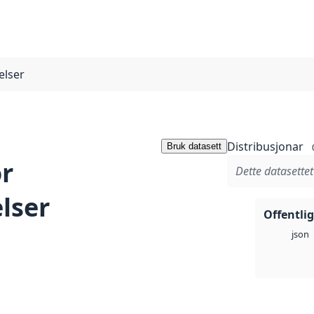
elser
Distribusjonar
Bruk datasett
or
Dette datasettet
lser
Offentli
json