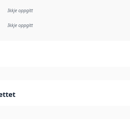
Ikkje oppgitt
Ikkje oppgitt
lementeringsregel eller anna spesifikasjon som ligg til grun
ettet