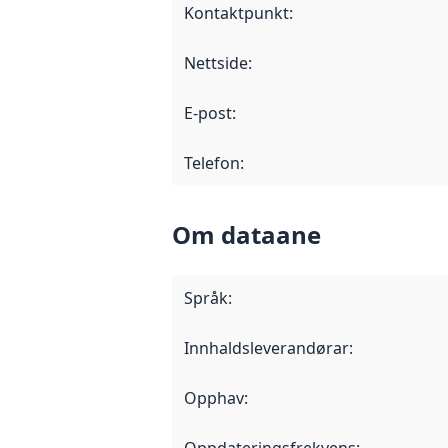
Kontaktpunkt
:
Nettside
:
E-post
:
Telefon
:
Om dataane
Språk
:
Innhaldsleverandørar
:
Opphav
:
Oppdateringsfrekvens
: