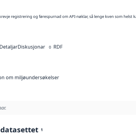
l krevje registrering og førespurnad om API-nøklar, så lenge kven som helst ka
Detaljar
Diskusjonar
RDF
0
jon om miljøundersøkelser
nar.
 datasettet
1