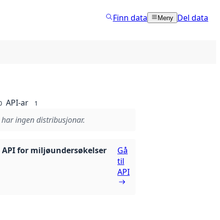
Finn data
Del data
Meny
API-ar
0
1
 har ingen distribusjonar.
g API for miljøundersøkelser
Gå
til
API