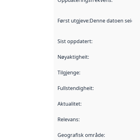
Først utgjeve
:
Denne datoen seier nå
Sist oppdatert
:
Nøyaktigheit
:
Tilgjenge
:
Fullstendigheit
:
Aktualitet
:
Relevans
:
Geografisk område
: