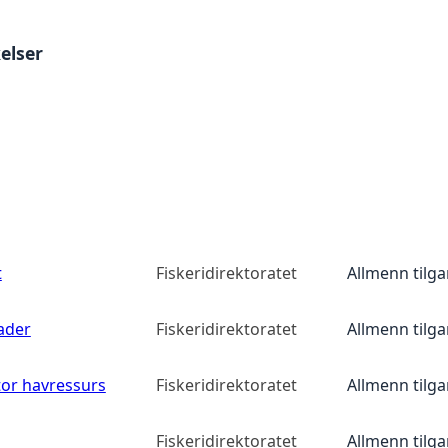
elser
t
Fiskeridirektoratet
Allmenn tilg
ader
Fiskeridirektoratet
Allmenn tilg
tor havressurs
Fiskeridirektoratet
Allmenn tilg
Fiskeridirektoratet
Allmenn tilg