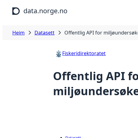
Hopp til hovudinnhald
data.norge.no
Heim
Datasett
Offentlig API for miljøundersøk
Fiskeridirektoratet
Offentlig API f
miljøundersøke
Datasett