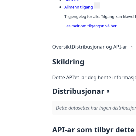
Allmenn tilgang
Tilgjengeleg for alle. Tilgang kan likeve
Les meir om tilgangsnivå her
Oversikt
Distribusjonar og API-ar
1
Skildring
Dette API'et lar deg hente informas
Distribusjonar
0
Dette datasettet har ingen distribusjo
API-ar som tilbyr dette