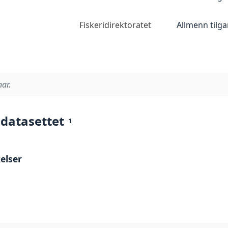
Fiskeridirektoratet
Allmenn tilg
nar.
 datasettet
1
elser