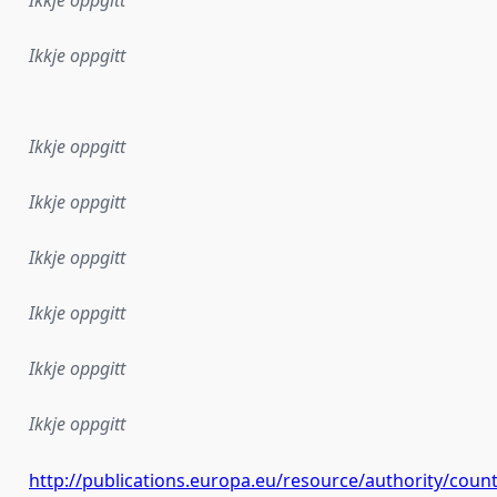
Ikkje oppgitt
r dataa i dette datasettet først blei utgitt. Det kan ha skje
Ikkje oppgitt
Ikkje oppgitt
Ikkje oppgitt
Ikkje oppgitt
Ikkje oppgitt
Ikkje oppgitt
http://publications.europa.eu/resource/authority/cou