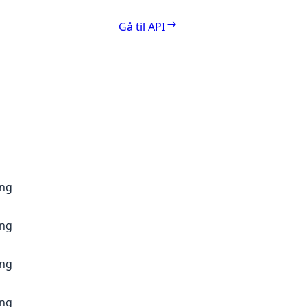
Gå til API
ang
ang
ang
ang