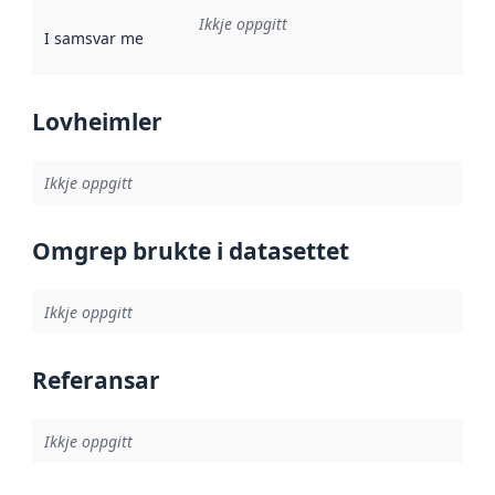
Ikkje oppgitt
I samsvar med
:
Referanse til ei implementeringsregel eller an
Lovheimler
Ikkje oppgitt
Omgrep brukte i datasettet
Ikkje oppgitt
Referansar
Ikkje oppgitt