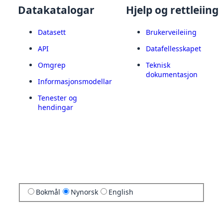
Datakatalogar
Hjelp og rettleiing
Datasett
Brukerveileiing
API
Datafellesskapet
Omgrep
Teknisk
dokumentasjon
Informasjonsmodellar
Tenester og
hendingar
Bokmål
Nynorsk
English