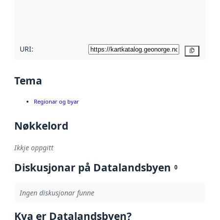
Les meir om
metadatakvalitet
her
URI:
Kopier
Tema
Regionar og byar
Nøkkelord
Ikkje oppgitt
Diskusjonar på Datalandsbyen
0
Ingen diskusjonar funne
Kva er Datalandsbyen?