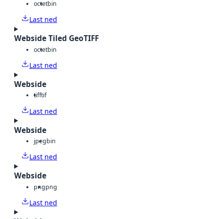
octet
bin
Last ned
Webside Tiled GeoTIFF
octet
bin
Last ned
Webside
tiff
tif
Last ned
Webside
jpeg
bin
Last ned
Webside
png
png
Last ned