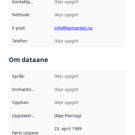
Kontaktpunkt
:
Ikkje oppgitt
Nettside
:
Ikkje oppgitt
E-post
:
info@kartverket.no
Telefon
:
Ikkje oppgitt
Om dataane
Språk
:
Ikkje oppgitt
Innhaldsleverandørar
Ikkje oppgitt
:
Opphav
:
Ikkje oppgitt
Oppdateringsfrekvens
Ikkje Planlagt
:
23. april 1989
Først utgjeve
:
Denne datoen seier når dataa i dette datasettet 