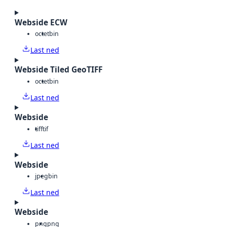
Webside ECW
octet
bin
Last ned
Webside Tiled GeoTIFF
octet
bin
Last ned
Webside
tiff
tif
Last ned
Webside
jpeg
bin
Last ned
Webside
png
png