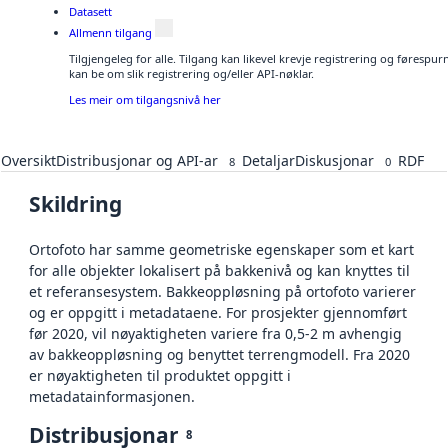
Datasett
Allmenn tilgang
Tilgjengeleg for alle. Tilgang kan likevel krevje registrering og førespu
kan be om slik registrering og/eller API-nøklar.
Les meir om tilgangsnivå her
Oversikt
Distribusjonar og API-ar
Detaljar
Diskusjonar
RDF
8
0
Skildring
Ortofoto har samme geometriske egenskaper som et kart
for alle objekter lokalisert på bakkenivå og kan knyttes til
et referansesystem. Bakkeoppløsning på ortofoto varierer
og er oppgitt i metadataene. For prosjekter gjennomført
før 2020, vil nøyaktigheten variere fra 0,5-2 m avhengig
av bakkeoppløsning og benyttet terrengmodell. Fra 2020
er nøyaktigheten til produktet oppgitt i
metadatainformasjonen.
Distribusjonar
8