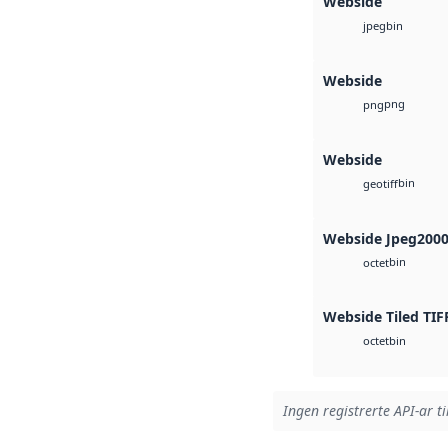
Webside
bin
jpeg
Webside
png
png
Webside
bin
geotiff
Webside Jpeg200
bin
octet
Webside Tiled TIF
bin
octet
Ingen registrerte API-ar ti