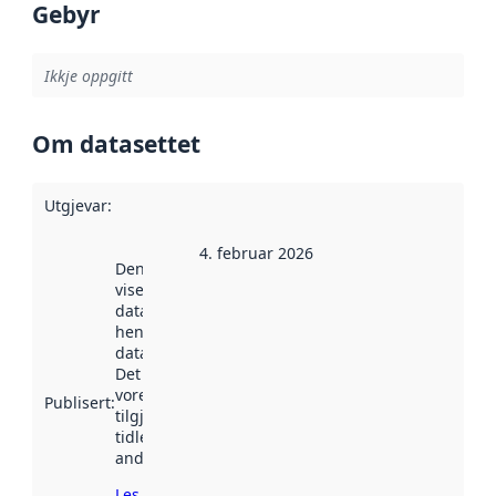
Gebyr
Ikkje oppgitt
Om datasettet
Utgjevar
:
4. februar 2026
Denne datoen
viser når
datasettet vart
henta inn av
data.norge.no.
Det kan ha
vore
Publisert
:
tilgjengeleg
tidlegare
andre stader.
Les meir om