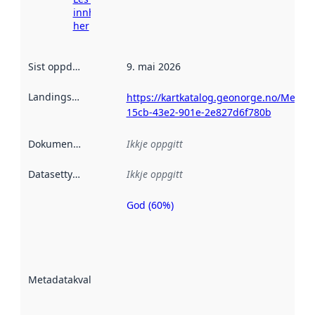
innhenting
her
Sist oppdatert
:
9. mai 2026
Landingsside
:
https://kartkatalog.geonorge.no/Metad
15cb-43e2-901e-2e827d6f780b
Dokumentasjon
:
Ikkje oppgitt
Datasettype
:
Ikkje oppgitt
God (60%)
Metadatakvalitet
er ein indikator
på kor godt
datasettene er
beskrive ved
Metadatakvalitet
:
hjelp av
metadata.