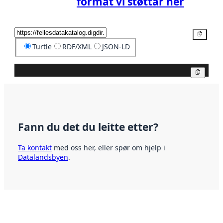
format vi støttar her
Kopier
Turtle
RDF/XML
JSON-LD
Kopier
Fann du det du leitte etter?
Ta kontakt
med oss her, eller spør om hjelp i
Datalandsbyen
.