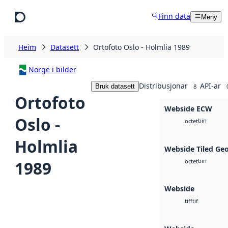
Hopp til hovudinnhald
Finn data
Meny
Heim
Datasett
Ortofoto Oslo - Holmlia 1989
Norge i bilder
Distribusjonar
API-ar
Bruk datasett
8
Ortofoto
Webside ECW
Oslo -
bin
octet
Holmlia
Webside Tiled Ge
bin
1989
octet
Webside
tif
tiff