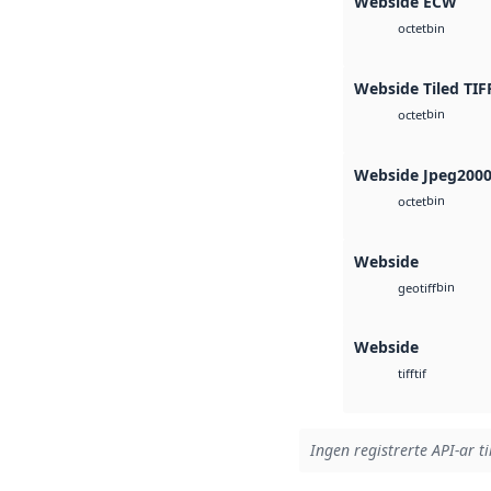
Webside ECW
bin
octet
Webside Tiled TIF
bin
octet
Webside Jpeg200
bin
octet
Webside
bin
geotiff
Webside
tif
tiff
Ingen registrerte API-ar ti