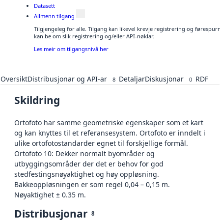
Datasett
Allmenn tilgang
Tilgjengeleg for alle. Tilgang kan likevel krevje registrering og førespu
kan be om slik registrering og/eller API-nøklar.
Les meir om tilgangsnivå her
Oversikt
Distribusjonar og API-ar
Detaljar
Diskusjonar
RDF
8
0
Skildring
Ortofoto har samme geometriske egenskaper som et kart
og kan knyttes til et referansesystem. Ortofoto er inndelt i
ulike ortofotostandarder egnet til forskjellige formål.
Ortofoto 10: Dekker normalt byområder og
utbyggingsområder der det er behov for god
stedfestingsnøyaktighet og høy oppløsning.
Bakkeoppløsningen er som regel 0,04 – 0,15 m.
Nøyaktighet ± 0.35 m.
Distribusjonar
8