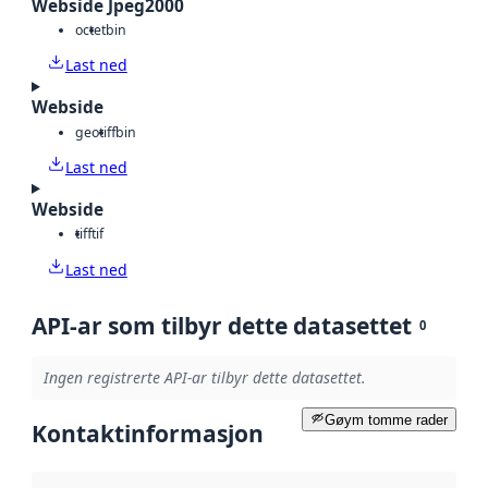
Webside Jpeg2000
octet
bin
Last ned
Webside
geotiff
bin
Last ned
Webside
tiff
tif
Last ned
API-ar som tilbyr dette datasettet
0
Ingen registrerte API-ar tilbyr dette datasettet.
Gøym tomme rader
Kontaktinformasjon