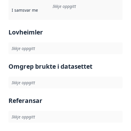
Ikkje oppgitt
I samsvar med
:
Referanse til ei implementeringsregel eller an
Lovheimler
Ikkje oppgitt
Omgrep brukte i datasettet
Ikkje oppgitt
Referansar
Ikkje oppgitt