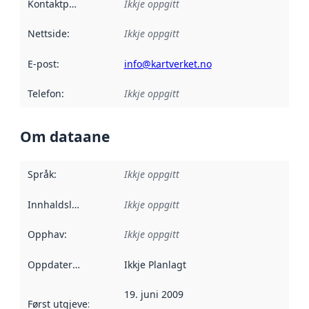
Kontaktpunkt
:
Ikkje oppgitt
Nettside
:
Ikkje oppgitt
E-post
:
info@kartverket.no
Telefon
:
Ikkje oppgitt
Om dataane
Språk
:
Ikkje oppgitt
Innhaldsleverandørar
Ikkje oppgitt
:
Opphav
:
Ikkje oppgitt
Oppdateringsfrekvens
Ikkje Planlagt
:
19. juni 2009
Først utgjeve
:
Denne datoen seier når dataa i dette datasettet 