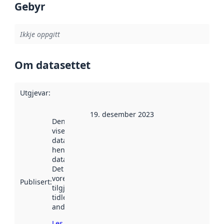
Gebyr
Ikkje oppgitt
Om datasettet
Utgjevar
:
19. desember 2023
Denne datoen
viser når
datasettet vart
henta inn av
data.norge.no.
Det kan ha
vore
Publisert
:
tilgjengeleg
tidlegare
andre stader.
Les meir om