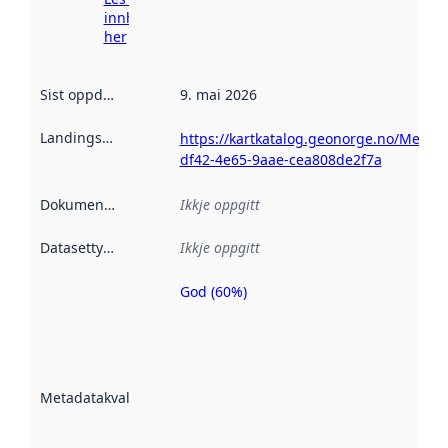
innhenting
her
Sist oppdatert
:
9. mai 2026
Landingsside
:
https://kartkatalog.geonorge.no/Metad
df42-4e65-9aae-cea808de2f7a
Dokumentasjon
:
Ikkje oppgitt
Datasettype
:
Ikkje oppgitt
God (60%)
Metadatakvalitet
er ein indikator
på kor godt
datasettene er
beskrive ved
Metadatakvalitet
:
hjelp av
metadata.