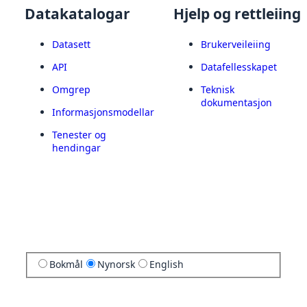
Datakatalogar
Hjelp og rettleiing
Datasett
Brukerveileiing
API
Datafellesskapet
Omgrep
Teknisk
dokumentasjon
Informasjonsmodellar
Tenester og
hendingar
Bokmål
Nynorsk
English