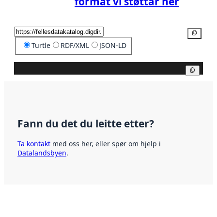
format vi støttar her
Kopier
Turtle
RDF/XML
JSON-LD
Kopier
Fann du det du leitte etter?
Ta kontakt
med oss her, eller spør om hjelp i
Datalandsbyen
.