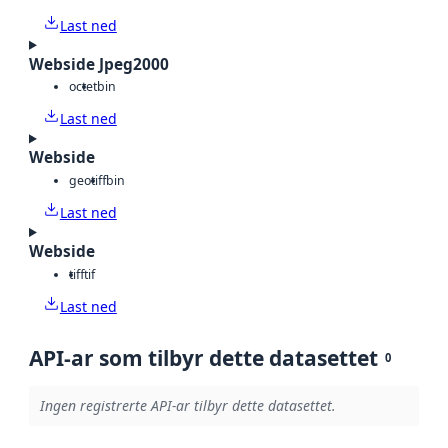
Last ned
Webside Jpeg2000
octet
bin
Last ned
Webside
geotiff
bin
Last ned
Webside
tiff
tif
Last ned
API-ar som tilbyr dette datasettet
0
Ingen registrerte API-ar tilbyr dette datasettet.