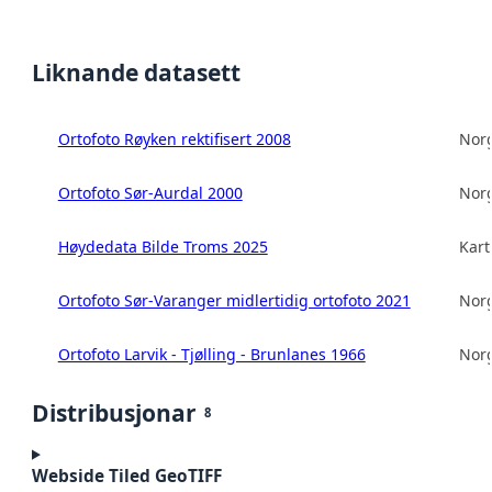
Liknande datasett
Ortofoto Røyken rektifisert 2008
Norg
Ortofoto Sør-Aurdal 2000
Norg
Høydedata Bilde Troms 2025
Kart
Ortofoto Sør-Varanger midlertidig ortofoto 2021
Norg
Ortofoto Larvik - Tjølling - Brunlanes 1966
Norg
Distribusjonar
8
Webside Tiled GeoTIFF