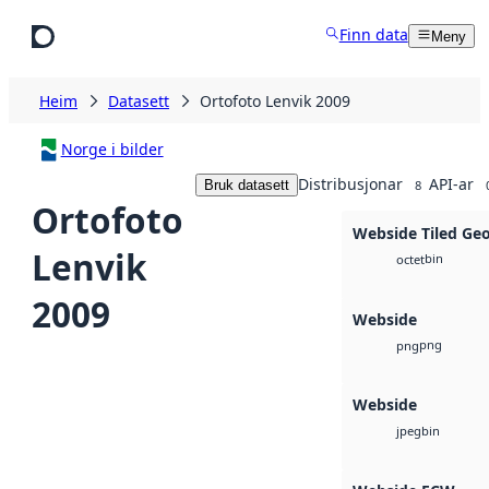
Hopp til hovudinnhald
Finn data
Meny
Heim
Datasett
Ortofoto Lenvik 2009
Norge i bilder
Distribusjonar
API-ar
Bruk datasett
8
Ortofoto
Webside Tiled Ge
Lenvik
bin
octet
2009
Webside
png
png
Webside
bin
jpeg