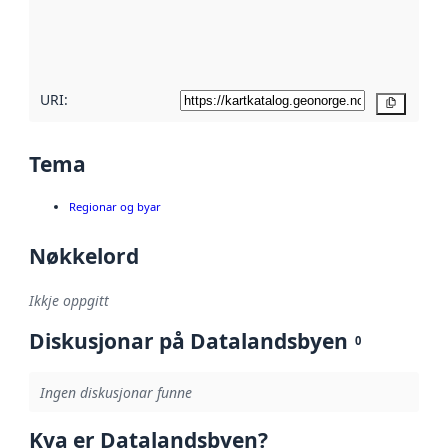
Les meir om
metadatakvalitet
her
URI:
Kopier
Tema
Regionar og byar
Nøkkelord
Ikkje oppgitt
Diskusjonar på Datalandsbyen
0
Ingen diskusjonar funne
Kva er Datalandsbyen?