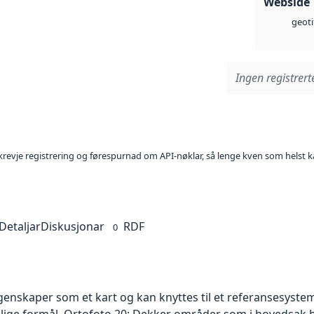
Webside
geoti
Ingen registrerte
l krevje registrering og førespurnad om API-nøklar, så lenge kven som helst ka
Detaljar
Diskusjonar
RDF
0
skaper som et kart og kan knyttes til et referansesystem. 
ellige formål. Ortofoto 20: Dekker områder som i hovedsak b