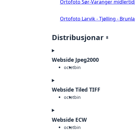
Ortofoto Sør-Varanger midlertid
Ortofoto Larvik - Tjølling - Brunl
Distribusjonar
8
Webside Jpeg2000
octet
bin
Webside Tiled TIFF
octet
bin
Webside ECW
octet
bin