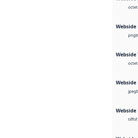
octet
Webside
p
png
Webside 
octet
Webside
jpeg
Webside
tif
tiff