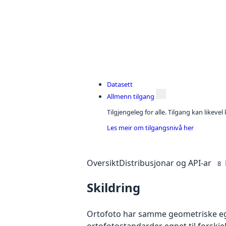
Datasett
Allmenn tilgang
Tilgjengeleg for alle. Tilgang kan likeve
Les meir om tilgangsnivå her
Oversikt
Distribusjonar og API-ar
8
Skildring
Ortofoto har samme geometriske egen
ortofotostandarder egnet til forskj