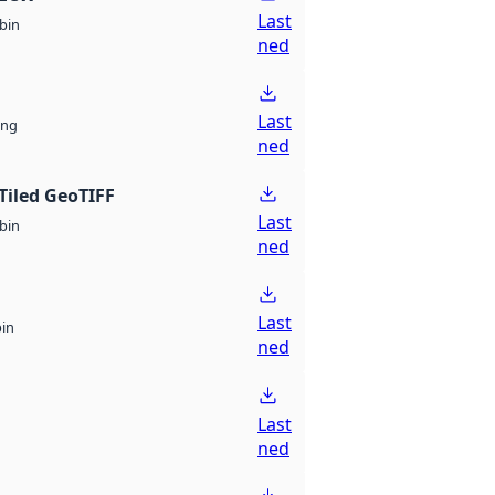
Last
bin
ned
Last
ng
ned
Tiled GeoTIFF
Last
bin
ned
Last
bin
ned
Last
ned