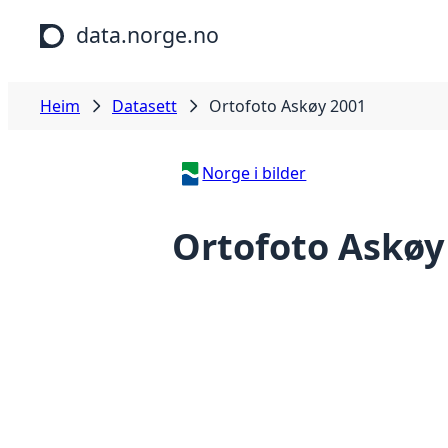
Hopp til hovudinnhald
data.norge.no
Heim
Datasett
Ortofoto Askøy 2001
Norge i bilder
Ortofoto Askøy