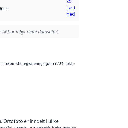
Last
bin
ff
ned
 API-ar tilbyr dette datasettet.
n be om slik registrering og/eller API-nøklar.
Ortofoto er inndelt i ulike
estår av tett- og spredt bebyggelse