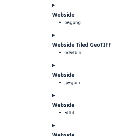
Webside
png
png
Webside Tiled GeoTIFF
octet
bin
Webside
jpeg
bin
Webside
tiff
tif
Webside