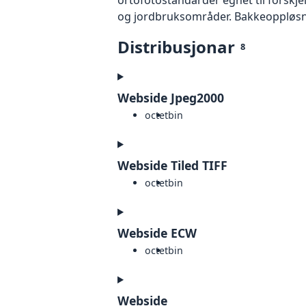
og jordbruksområder. Bakkeoppløsnin
Distribusjonar
8
Webside Jpeg2000
octet
bin
Webside Tiled TIFF
octet
bin
Webside ECW
octet
bin
Webside