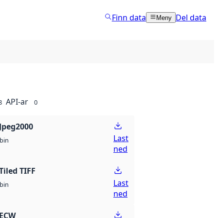
Finn data
Del data
Meny
API-ar
8
0
Jpeg2000
Last
bin
ned
Tiled TIFF
Last
bin
ned
 ECW