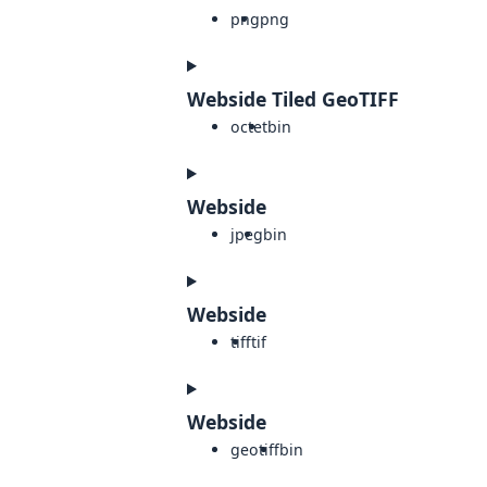
png
png
Webside Tiled GeoTIFF
octet
bin
Webside
jpeg
bin
Webside
tiff
tif
Webside
geotiff
bin