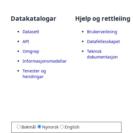
Datakatalogar
Hjelp og rettleiing
Datasett
Brukerveileiing
API
Datafellesskapet
Omgrep
Teknisk
dokumentasjon
Informasjonsmodellar
Tenester og
hendingar
Bokmål
Nynorsk
English