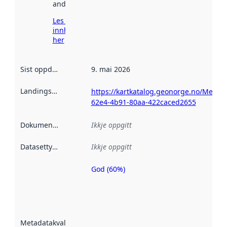
andre stader.
Les meir om
innhenting
her
Sist oppdatert
:
9. mai 2026
Landingsside
:
https://kartkatalog.geonorge.no/Metad
62e4-4b91-80aa-422caced2655
Dokumentasjon
:
Ikkje oppgitt
Datasettype
:
Ikkje oppgitt
God (60%)
Metadatakvalitet
er ein indikator
på kor godt
datasettene er
beskrive ved
Metadatakvalitet
:
hjelp av