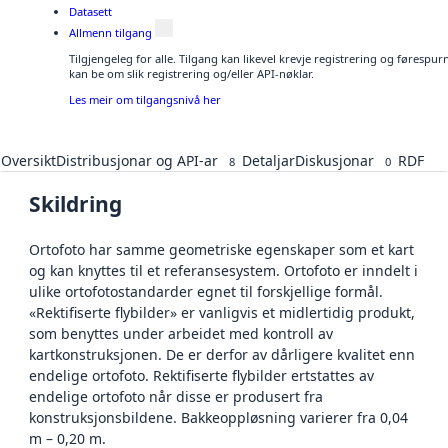
Datasett
Allmenn tilgang
Tilgjengeleg for alle. Tilgang kan likevel krevje registrering og førespu
kan be om slik registrering og/eller API-nøklar.
Les meir om tilgangsnivå her
Oversikt
Distribusjonar og API-ar
Detaljar
Diskusjonar
RDF
8
0
Skildring
Ortofoto har samme geometriske egenskaper som et kart
og kan knyttes til et referansesystem. Ortofoto er inndelt i
ulike ortofotostandarder egnet til forskjellige formål.
«Rektifiserte flybilder» er vanligvis et midlertidig produkt,
som benyttes under arbeidet med kontroll av
kartkonstruksjonen. De er derfor av dårligere kvalitet enn
endelige ortofoto. Rektifiserte flybilder ertstattes av
endelige ortofoto når disse er produsert fra
konstruksjonsbildene. Bakkeoppløsning varierer fra 0,04
m – 0,20 m.