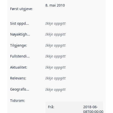
8. mai 2010
Først utgjeve
:
Denne datoen seier når dataa i dette datasettet 
Sist oppdatert
:
Ikkje oppgitt
Nøyaktigheit
:
Ikkje oppgitt
Tilgjenge
:
Ikkje oppgitt
Fullstendigheit
:
Ikkje oppgitt
Aktualitet
:
Ikkje oppgitt
Relevans
:
Ikkje oppgitt
Geografisk område
:
Ikkje oppgitt
Tidsrom
:
Frå
:
2018-06-
08T00:00:00Z