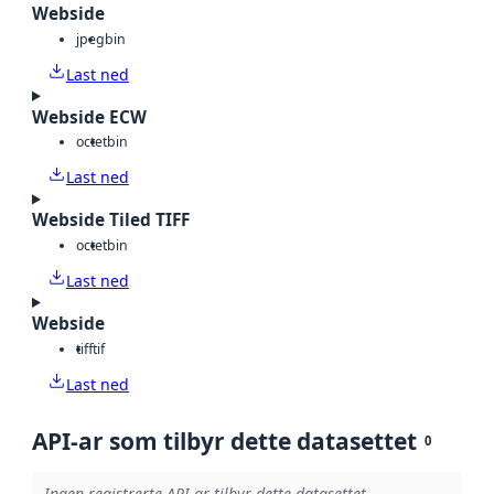
Webside
jpeg
bin
Last ned
Webside ECW
octet
bin
Last ned
Webside Tiled TIFF
octet
bin
Last ned
Webside
tiff
tif
Last ned
API-ar som tilbyr dette datasettet
0
Ingen registrerte API-ar tilbyr dette datasettet.