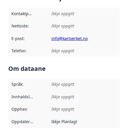
Kontaktpunkt
:
Ikkje oppgitt
Nettside
:
Ikkje oppgitt
E-post
:
info@kartverket.no
Telefon
:
Ikkje oppgitt
Om dataane
Språk
:
Ikkje oppgitt
Innhaldsleverandørar
Ikkje oppgitt
:
Opphav
:
Ikkje oppgitt
Oppdateringsfrekvens
Ikkje Planlagt
: