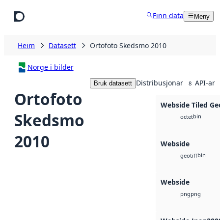
Hopp til hovudinnhald
Finn data
Meny
Heim
Datasett
Ortofoto Skedsmo 2010
Norge i bilder
Distribusjonar
API-ar
Bruk datasett
8
Ortofoto
Webside Tiled Ge
Skedsmo
bin
octet
2010
Webside
bin
geotiff
Webside
png
png