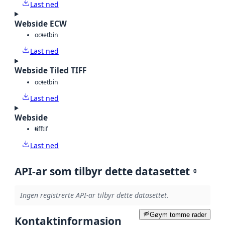
Last ned
Webside ECW
octet
bin
Last ned
Webside Tiled TIFF
octet
bin
Last ned
Webside
tiff
tif
Last ned
API-ar som tilbyr dette datasettet
0
Ingen registrerte API-ar tilbyr dette datasettet.
Gøym tomme rader
Kontaktinformasjon