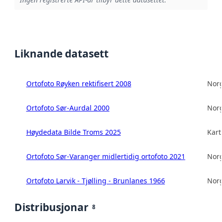
Liknande datasett
Ortofoto Røyken rektifisert 2008
Norg
Ortofoto Sør-Aurdal 2000
Norg
Høydedata Bilde Troms 2025
Kart
Ortofoto Sør-Varanger midlertidig ortofoto 2021
Norg
Ortofoto Larvik - Tjølling - Brunlanes 1966
Norg
Distribusjonar
8