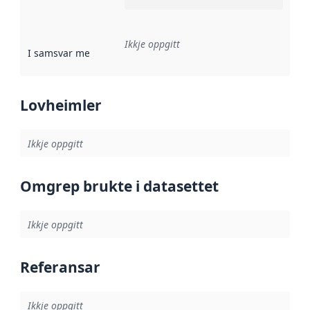
Ikkje oppgitt
I samsvar med
:
Referanse til ei implementeringsregel eller an
Lovheimler
Ikkje oppgitt
Omgrep brukte i datasettet
Ikkje oppgitt
Referansar
Ikkje oppgitt