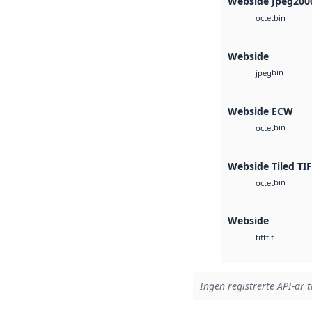
Webside Jpeg200
bin
octet
Webside
bin
jpeg
Webside ECW
bin
octet
Webside Tiled TI
bin
octet
Webside
tif
tiff
Ingen registrerte API-ar t