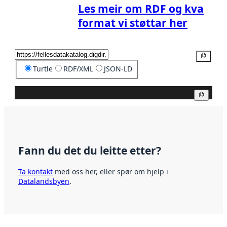
Les meir om RDF og kva
format vi støttar her
Kopier
Turtle
RDF/XML
JSON-LD
Kopier
Fann du det du leitte etter?
Ta kontakt
med oss her, eller spør om hjelp i
Datalandsbyen
.