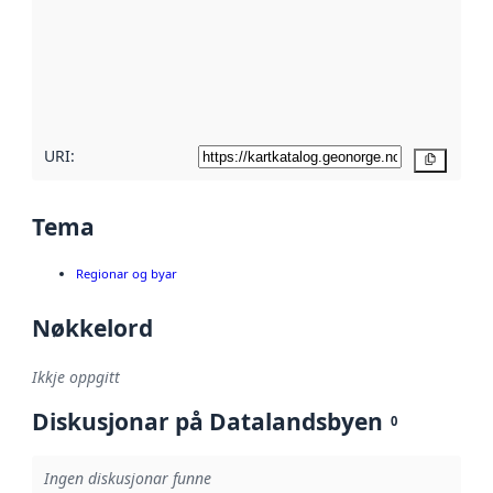
metadata.
Les meir om
metadatakvalitet
her
URI:
Kopier
Tema
Regionar og byar
Nøkkelord
Ikkje oppgitt
Diskusjonar på Datalandsbyen
0
Ingen diskusjonar funne