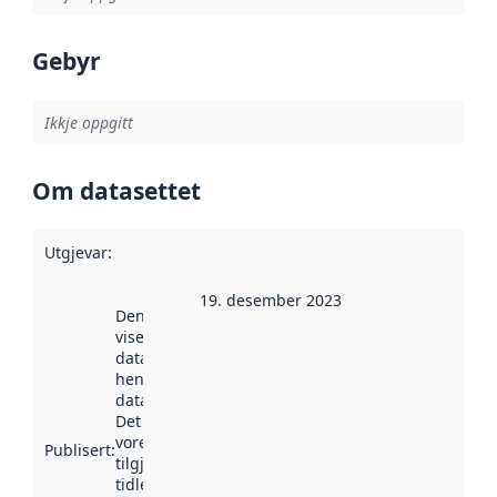
Gebyr
Ikkje oppgitt
Om datasettet
Utgjevar
:
19. desember 2023
Denne datoen
viser når
datasettet vart
henta inn av
data.norge.no.
Det kan ha
vore
Publisert
:
tilgjengeleg
tidlegare