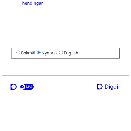
hendingar
Bokmål
Nynorsk
English
ei teneste frå