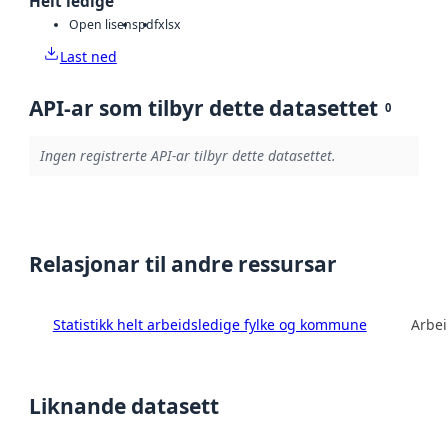
Helt ledige
Open lisens
pdf
xlsx
Last ned
API-ar som tilbyr dette datasettet
0
Ingen registrerte API-ar tilbyr dette datasettet.
Relasjonar til andre ressursar
Statistikk helt arbeidsledige fylke og kommune
Arbei
Liknande datasett