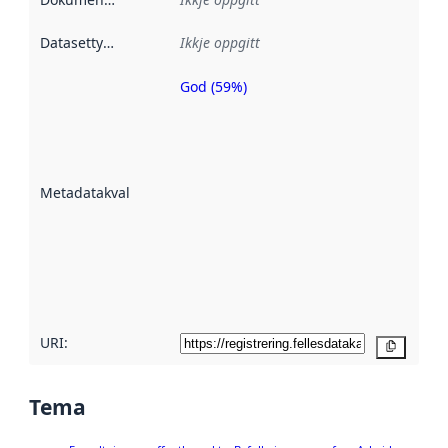
Datasettype
:
Ikkje oppgitt
God (59%)
Metadatakvalitet
er ein indikator
på kor godt
datasettene er
beskrive ved
Metadatakvalitet
:
hjelp av
metadata.
Les meir om
metadatakvalitet
her
URI:
Kopier
Tema