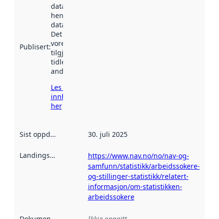
datasettet vart
henta inn av
data.norge.no.
Det kan ha
vore
Publisert
:
tilgjengeleg
tidlegare
andre stader.
Les meir om
innhenting
her
Sist oppdatert
:
30. juli 2025
Landingsside
:
https://www.nav.no/no/nav-og-
samfunn/statistikk/arbeidssokere-
og-stillinger-statistikk/relatert-
informasjon/om-statistikken-
arbeidssokere
Dokumentasjon
:
Ikkje oppgitt