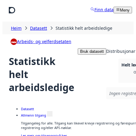
Hopp til hovudinnhald
Finn data
Meny
Heim
Datasett
Statistikk helt arbeidsledige
Arbeids- og velferdsetaten
Distribusjonar
Bruk datasett
Statistikk
Helt le
helt
O
arbeidsledige
Ingen registre
Datasett
Allmenn tilgang
Tilgjengeleg for alle. Tilgang kan likevel krevje registrering og førespu
registrering og/eller API-nøklar.
Les meir om tilgangsnivå her