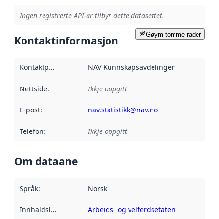
Ingen registrerte API-ar tilbyr dette datasettet.
Gøym tomme rader
Kontaktinformasjon
Kontaktpunkt
:
NAV Kunnskapsavdelingen
Nettside
:
Ikkje oppgitt
E-post
:
nav.statistikk@nav.no
Telefon
:
Ikkje oppgitt
Om dataane
Språk
:
Norsk
Innhaldsleverandørar
Arbeids- og velferdsetaten
: