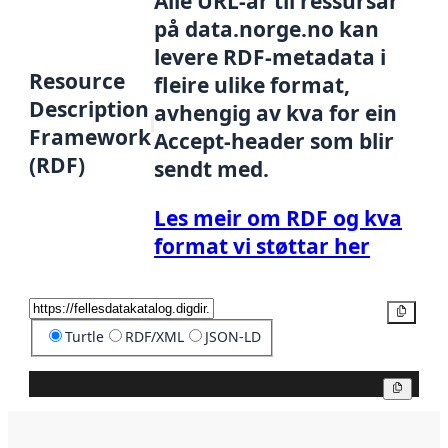
Alle URL-ar til ressursar
på data.norge.no kan
levere RDF-metadata i
Resource
fleire ulike format,
Description
avhengig av kva for ein
Framework
Accept-header som blir
(RDF)
sendt med.
Les meir om RDF og kva
format vi støttar her
Kopier
Turtle
RDF/XML
JSON-LD
Kopier