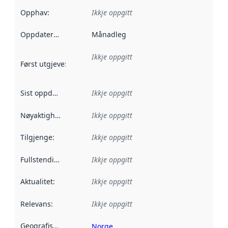
Opphav
:
Ikkje oppgitt
Oppdateringsfrekvens
Månadleg
:
Ikkje oppgitt
Først utgjeve
:
Denne datoen seier når dataa i dette datasettet 
Sist oppdatert
:
Ikkje oppgitt
Nøyaktigheit
:
Ikkje oppgitt
Tilgjenge
:
Ikkje oppgitt
Fullstendigheit
:
Ikkje oppgitt
Aktualitet
:
Ikkje oppgitt
Relevans
:
Ikkje oppgitt
Geografisk område
:
Norge