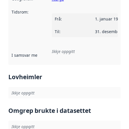
Tidsrom
:
Frå
:
1. januar 1948
Til
:
31. desember 99
Ikkje oppgitt
I samsvar med
:
Referanse til ei implementeringsregel eller an
Lovheimler
Ikkje oppgitt
Omgrep brukte i datasettet
Ikkje oppgitt