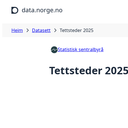
Hopp til hovudinnhald
data.norge.no
Heim
Datasett
Tettsteder 2025
Statistisk sentralbyrå
Tettsteder 202