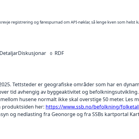
l krevje registrering og førespurnad om API-nøklar, så lenge kven som helst ka
Detaljar
Diskusjonar
RDF
0
1.2025. Tettsteder er geografiske områder som har en dynami
over tid avhengig av byggeaktivitet og befolkningsutvikling
mellom husene normalt ikke skal overstige 50 meter. Les me
på produktsiden her:
https://www.ssb.no/befolkning/folketall
nnsyn og nedlasting fra Geonorge og fra SSBs kartportal Kar