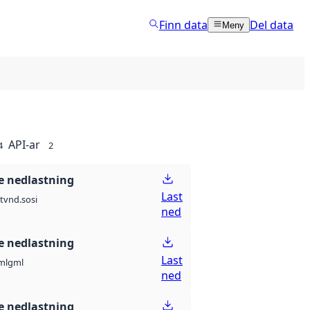
Finn data
Del data
Meny
API-ar
4
2
 nedlastning
Last
t
vnd.sosi
ned
 nedlastning
Last
ml
gml
ned
 nedlastning