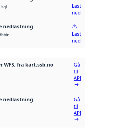
Last
l
sql
ned
 nedlastning
Last
db
bin
ned
r WFS, fra kart.ssb.no
Gå
til
API
 nedlastning
Gå
til
API