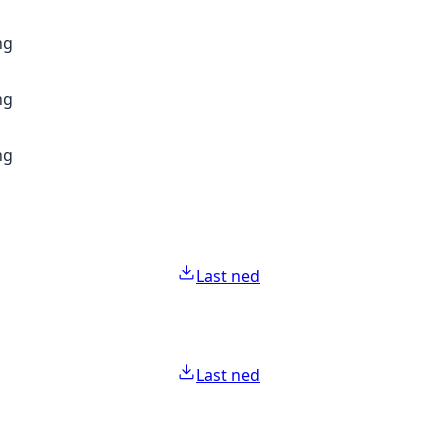
ng
ng
ng
Last ned
Last ned