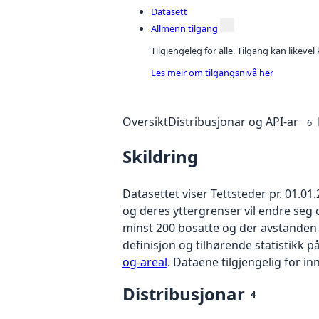
Datasett
Allmenn tilgang
Tilgjengeleg for alle. Tilgang kan likeve
Les meir om tilgangsnivå her
Oversikt
Distribusjonar og API-ar
6
Skildring
Datasettet viser Tettsteder pr. 01.0
og deres yttergrenser vil endre seg 
minst 200 bosatte og der avstanden 
definisjon og tilhørende statistikk 
og-areal
. Dataene tilgjengelig for i
Distribusjonar
4