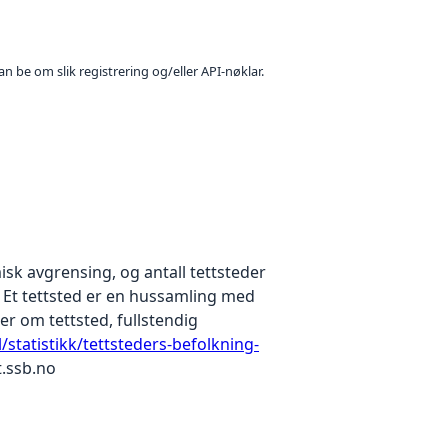
n be om slik registrering og/eller API-nøklar.
sk avgrensing, og antall tettsteder
. Et tettsted er en hussamling med
r om tettsted, fullstendig
/statistikk/tettsteders-befolkning-
t.ssb.no