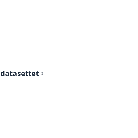
 datasettet
2