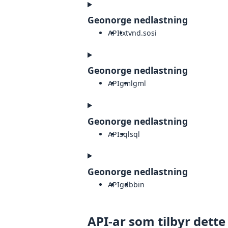
Geonorge nedlastning
API
txt
vnd.sosi
Geonorge nedlastning
API
gml
gml
Geonorge nedlastning
API
sql
sql
Geonorge nedlastning
API
gdb
bin
API-ar som tilbyr dette