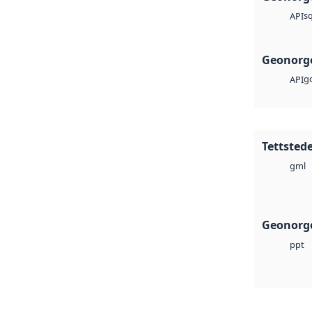
sq
API
Geonorge
g
API
Tettstede
gml
Geonorge
ppt