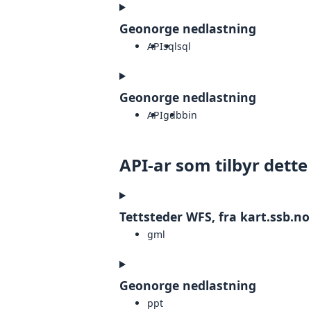
Geonorge nedlastning
API
sql
sql
Geonorge nedlastning
API
gdb
bin
API-ar som tilbyr dette
Tettsteder WFS, fra kart.ssb.no
gml
Geonorge nedlastning
ppt