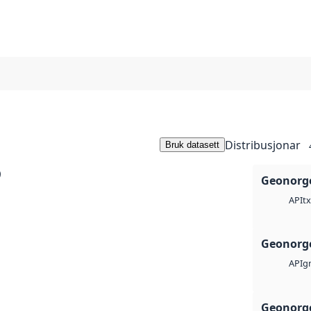
Distribusjonar
Bruk datasett
5
Geonorge
tx
API
Geonorge
g
API
Geonorge