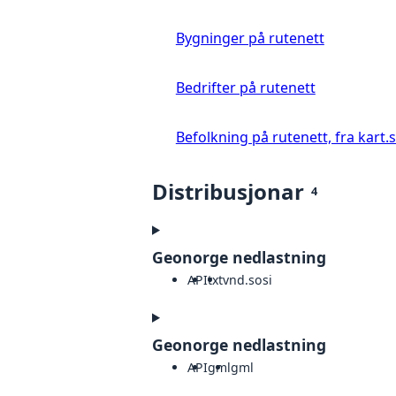
Bygninger på rutenett
Bedrifter på rutenett
Befolkning på rutenett, fra kart.
Distribusjonar
4
Geonorge nedlastning
API
txt
vnd.sosi
Geonorge nedlastning
API
gml
gml