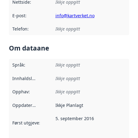
Nettside
:
Ikkje oppgitt
E-post
:
info@kartverket.no
Telefon
:
Ikkje oppgitt
Om dataane
Språk
:
Ikkje oppgitt
Innhaldsleverandørar
Ikkje oppgitt
:
Opphav
:
Ikkje oppgitt
Oppdateringsfrekvens
Ikkje Planlagt
:
5. september 2016
Først utgjeve
:
Denne datoen seier når dataa i dette datasettet 