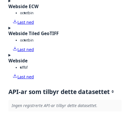
Webside ECW
octet
bin
Last ned
Webside Tiled GeoTIFF
octet
bin
Last ned
Webside
tiff
tif
Last ned
API-ar som tilbyr dette datasettet
0
Ingen registrerte API-ar tilbyr dette datasettet.