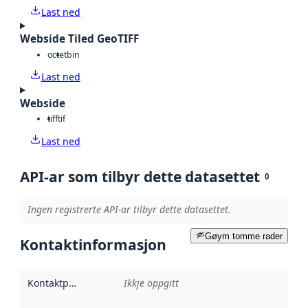
Last ned
Webside Tiled GeoTIFF
octet
bin
Last ned
Webside
tiff
tif
Last ned
API-ar som tilbyr dette datasettet
0
Ingen registrerte API-ar tilbyr dette datasettet.
Gøym tomme rader
Kontaktinformasjon
Kontaktpunkt
:
Ikkje oppgitt