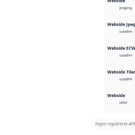
Webside
png
png
Webside Jpe
bin
octet
Webside EC
bin
octet
Webside Tile
bin
octet
Webside
tif
tiff
Ingen registrerte API