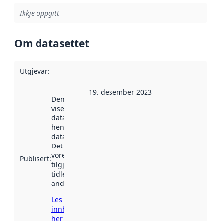
Ikkje oppgitt
Om datasettet
Utgjevar
:
19. desember 2023
Denne datoen
viser når
datasettet vart
henta inn av
data.norge.no.
Det kan ha
vore
Publisert
:
tilgjengeleg
tidlegare
andre stader.
Les meir om
innhenting
her