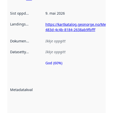
Sist oppdatert
:
9. mai 2026
Landingsside
:
https://kartkatalog.geonorge.no/Metad
483d-4c4b-8184-2638ab9fbfff
Dokumentasjon
:
Ikkje oppgitt
Datasettype
:
Ikkje oppgitt
God (60%)
Metadatakvalitet
er ein indikator
på kor godt
datasettene er
beskrive ved
Metadatakvalitet
:
hjelp av
metadata.
Les meir om
metadatakvalitet