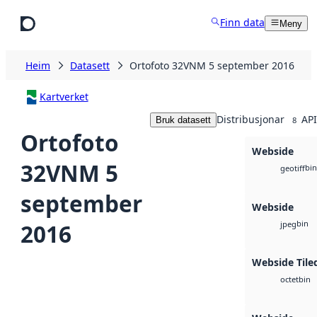
Hopp til hovudinnhald
Finn data
Meny
Heim
Datasett
Ortofoto 32VNM 5 september 2016
Kartverket
Distribusjonar
API
Bruk datasett
8
Ortofoto
Webside
32VNM 5
bin
geotiff
september
Webside
bin
2016
jpeg
Webside Tile
bin
octet