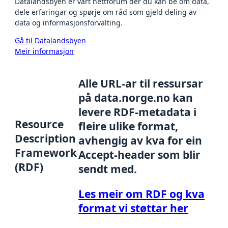
Datalandsbyen er vårt nettforum der du kan be om data,
dele erfaringar og spørje om råd som gjeld deling av
data og informasjonsforvalting.
Gå til Datalandsbyen
Meir informasjon
Alle URL-ar til ressursar
på data.norge.no kan
levere RDF-metadata i
Resource
fleire ulike format,
Description
avhengig av kva for ein
Framework
Accept-header som blir
(RDF)
sendt med.
Les meir om RDF og kva
format vi støttar her