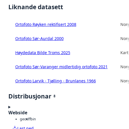
Liknande datasett
Ortofoto Røyken rektifisert 2008
Norg
Ortofoto Sør-Aurdal 2000
Norg
Høydedata Bilde Troms 2025
Kart
Ortofoto Sør-Varanger midlertidig ortofoto 2021
Norg
Ortofoto Larvik - Tjølling - Brunlanes 1966
Norg
Distribusjonar
8
Webside
geotiff
bin
Last ned