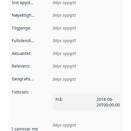
Sist oppdatert
:
Ikkje oppgitt
Nøyaktigheit
:
Ikkje oppgitt
Tilgjenge
:
Ikkje oppgitt
Fullstendigheit
:
Ikkje oppgitt
Aktualitet
:
Ikkje oppgitt
Relevans
:
Ikkje oppgitt
Geografisk område
:
Ikkje oppgitt
Tidsrom
:
Frå
:
2018-06-
20T00:00:00Z
Ikkje oppgitt
I samsvar med
:
Referanse til ei implementeringsregel eller an