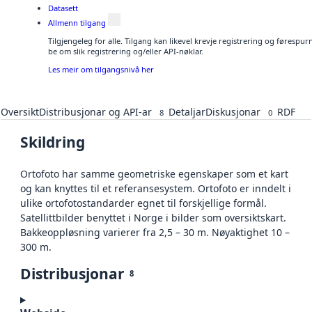
Datasett
Allmenn tilgang
Tilgjengeleg for alle. Tilgang kan likevel krevje registrering og førespu
be om slik registrering og/eller API-nøklar.
Les meir om tilgangsnivå her
Oversikt
Distribusjonar og API-ar
Detaljar
Diskusjonar
RDF
8
0
Skildring
Ortofoto har samme geometriske egenskaper som et kart
og kan knyttes til et referansesystem. Ortofoto er inndelt i
ulike ortofotostandarder egnet til forskjellige formål.
Satellittbilder benyttet i Norge i bilder som oversiktskart.
Bakkeoppløsning varierer fra 2,5 – 30 m. Nøyaktighet 10 –
300 m.
Distribusjonar
8