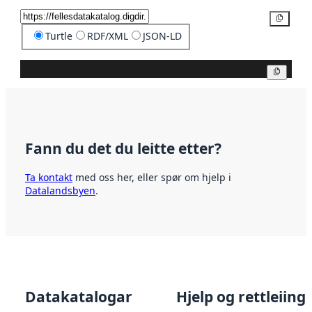
Kopier
Turtle
RDF/XML
JSON-LD
Kopier
Fann du det du leitte etter?
Ta kontakt
med oss her, eller spør om hjelp i
Datalandsbyen
.
Datakatalogar
Hjelp og rettleiing