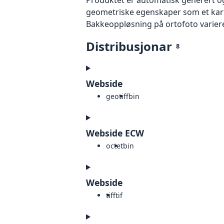
geometriske egenskaper som et kart f
Bakkeoppløsning på ortofoto varierer f
Distribusjonar
8
Webside
geotiff
bin
Webside ECW
octet
bin
Webside
tiff
tif