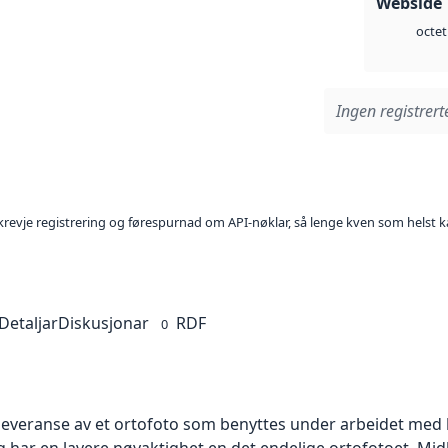
Webside 
octet
Ingen registrerte
l krevje registrering og førespurnad om API-nøklar, så lenge kven som helst ka
Detaljar
Diskusjonar
RDF
0
 leveranse av et ortofoto som benyttes under arbeidet med 
 har en lavere nøyaktighet en det endelige ortofotoet. Mi