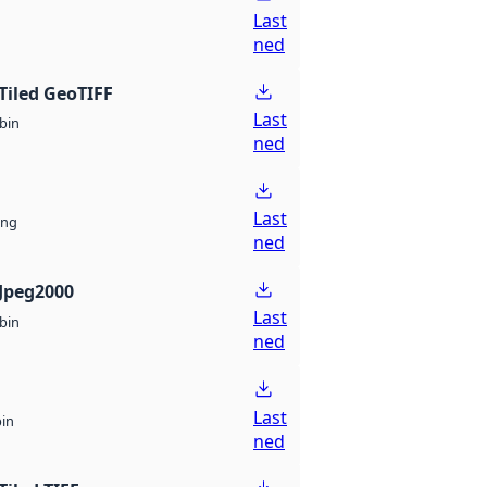
Last
ned
Tiled GeoTIFF
Last
bin
ned
Last
ng
ned
Jpeg2000
Last
bin
ned
Last
bin
ned