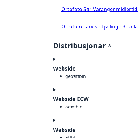
Ortofoto Sør-Varanger midlertid
Ortofoto Larvik - Tjølling - Brunl
Distribusjonar
8
Webside
geotiff
bin
Webside ECW
octet
bin
Webside
tiff
tif