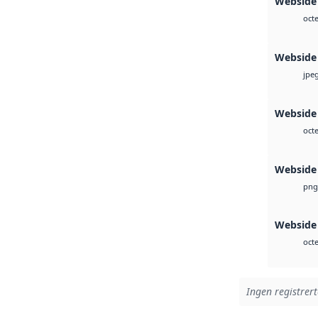
Webside
octe
Webside
jpe
Webside
octe
Webside
png
Webside 
octe
Ingen registrert