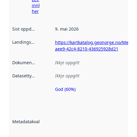
innhenting
her
Sist oppdatert
:
9. mai 2026
Landingsside
:
https://kartkatalog.geonorge.no/Metad
aee9-42c4-8210-436925928d21
Dokumentasjon
:
Ikkje oppgitt
Datasettype
:
Ikkje oppgitt
God (60%)
Metadatakvalitet
er ein indikator
på kor godt
datasettene er
beskrive ved
Metadatakvalitet
:
hjelp av
metadata.