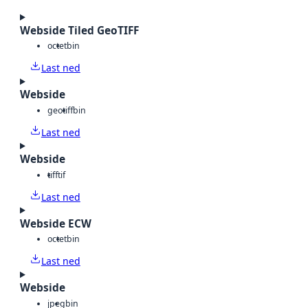
Webside Tiled GeoTIFF
octet
bin
Last ned
Webside
geotiff
bin
Last ned
Webside
tiff
tif
Last ned
Webside ECW
octet
bin
Last ned
Webside
jpeg
bin