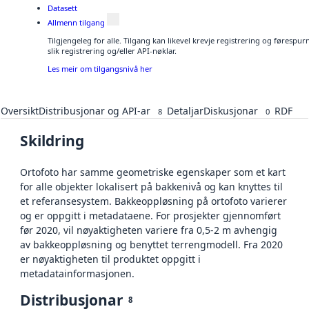
Datasett
Allmenn tilgang
Tilgjengeleg for alle. Tilgang kan likevel krevje registrering og føresp
slik registrering og/eller API-nøklar.
Les meir om tilgangsnivå her
Oversikt
Distribusjonar og API-ar
Detaljar
Diskusjonar
RDF
8
0
Skildring
Ortofoto har samme geometriske egenskaper som et kart
for alle objekter lokalisert på bakkenivå og kan knyttes til
et referansesystem. Bakkeoppløsning på ortofoto varierer
og er oppgitt i metadataene. For prosjekter gjennomført
før 2020, vil nøyaktigheten variere fra 0,5-2 m avhengig
av bakkeoppløsning og benyttet terrengmodell. Fra 2020
er nøyaktigheten til produktet oppgitt i
metadatainformasjonen.
Distribusjonar
8