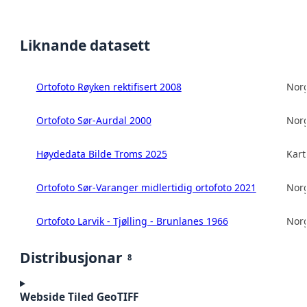
Liknande datasett
Ortofoto Røyken rektifisert 2008
Norg
Ortofoto Sør-Aurdal 2000
Norg
Høydedata Bilde Troms 2025
Kart
Ortofoto Sør-Varanger midlertidig ortofoto 2021
Norg
Ortofoto Larvik - Tjølling - Brunlanes 1966
Norg
Distribusjonar
8
Webside Tiled GeoTIFF