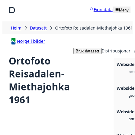
Hopp til hovudinnhald
Finn data
Meny
Heim
Datasett
Ortofoto Reisadalen-Miethajohka 1961
Norge i bilder
Distribusjonar
Bruk datasett
Ortofoto
Webside 
Reisadalen-
octe
Miethajohka
Webside
1961
geot
Webside
t
tiff