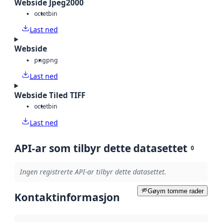
Webside Jpeg2000
octet
bin
Last ned
Webside
png
png
Last ned
Webside Tiled TIFF
octet
bin
Last ned
API-ar som tilbyr dette datasettet
0
Ingen registrerte API-ar tilbyr dette datasettet.
Gøym tomme rader
Kontaktinformasjon