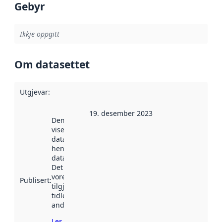
Gebyr
Ikkje oppgitt
Om datasettet
Utgjevar
:
19. desember 2023
Denne datoen
viser når
datasettet vart
henta inn av
data.norge.no.
Det kan ha
vore
Publisert
:
tilgjengeleg
tidlegare
andre stader.
Les meir om