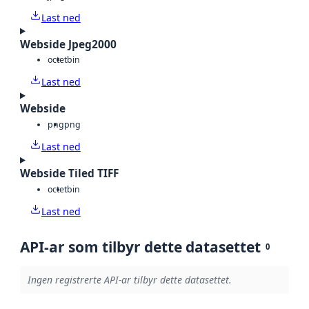
Last ned
Webside Jpeg2000
octet
bin
Last ned
Webside
png
png
Last ned
Webside Tiled TIFF
octet
bin
Last ned
API-ar som tilbyr dette datasettet
0
Ingen registrerte API-ar tilbyr dette datasettet.