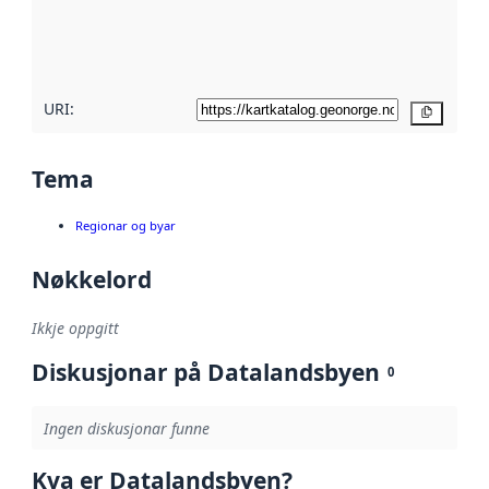
Les meir om
metadatakvalitet
her
URI:
Kopier
Tema
Regionar og byar
Nøkkelord
Ikkje oppgitt
Diskusjonar på Datalandsbyen
0
Ingen diskusjonar funne
Kva er Datalandsbyen?