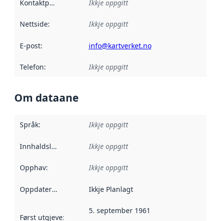
Kontaktpunkt
:
Ikkje oppgitt
Nettside
:
Ikkje oppgitt
E-post
:
info@kartverket.no
Telefon
:
Ikkje oppgitt
Om dataane
Språk
:
Ikkje oppgitt
Innhaldsleverandørar
Ikkje oppgitt
:
Opphav
:
Ikkje oppgitt
Oppdateringsfrekvens
Ikkje Planlagt
:
5. september 1961
Først utgjeve
:
Denne datoen seier når dataa i dette datasettet 