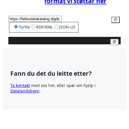
format vi støttar her
Kopier
Turtle
RDF/XML
JSON-LD
Kopier
Fann du det du leitte etter?
Ta kontakt
med oss her, eller spør om hjelp i
Datalandsbyen
.