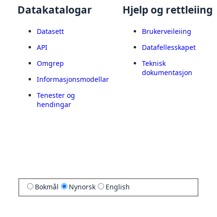
Datakatalogar
Hjelp og rettleiing
Datasett
Brukerveileiing
API
Datafellesskapet
Omgrep
Teknisk
dokumentasjon
Informasjonsmodellar
Tenester og
hendingar
Bokmål
Nynorsk
English