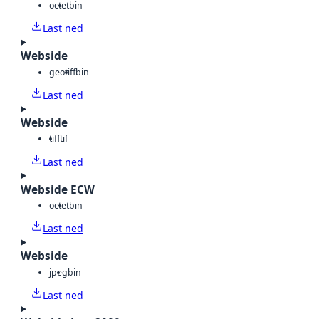
octet
bin
Last ned
Webside
geotiff
bin
Last ned
Webside
tiff
tif
Last ned
Webside ECW
octet
bin
Last ned
Webside
jpeg
bin
Last ned