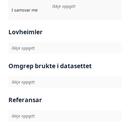
Ikkje oppgitt
I samsvar med
:
Referanse til ei implementeringsregel eller an
Lovheimler
Ikkje oppgitt
Omgrep brukte i datasettet
Ikkje oppgitt
Referansar
Ikkje oppgitt