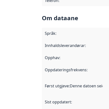
Telefon
:
Om dataane
Språk
:
Innhaldsleverandørar
:
Opphav
:
Oppdateringsfrekvens
:
Først utgjeve
:
Denne datoen seier nå
Sist oppdatert
: