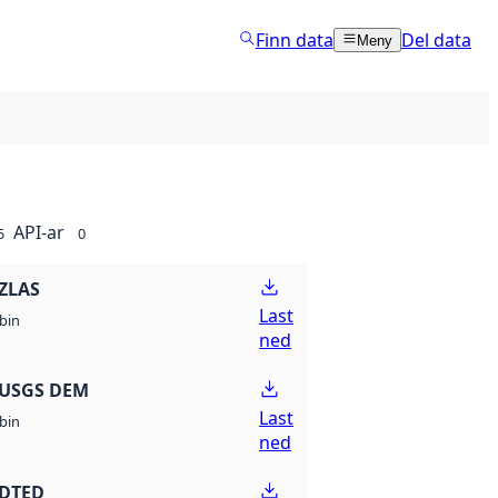
Finn data
Del data
Meny
API-ar
5
0
ZLAS
Last
bin
ned
 USGS DEM
Last
bin
ned
 DTED