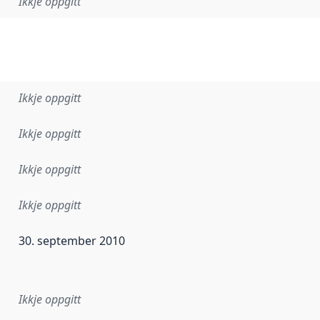
Ikkje oppgitt
Ikkje oppgitt
Ikkje oppgitt
Ikkje oppgitt
Ikkje oppgitt
30. september 2010
r dataa i dette datasettet først blei utgitt. Det kan ha skje
Ikkje oppgitt