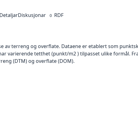
Detaljar
Diskusjonar
RDF
0
se av terreng og overflate. Dataene er etablert som punktsk
har varierende tetthet (punkt/m2 ) tilpasset ulike formål. F
rreng (DTM) og overflate (DOM).