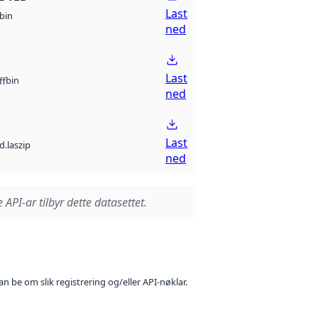
Last
bin
ned
Last
bin
ff
ned
Last
d.laszip
ned
 API-ar tilbyr dette datasettet.
n be om slik registrering og/eller API-nøklar.