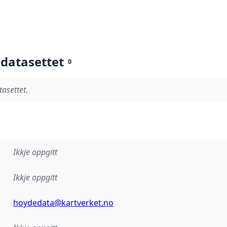
 datasettet
0
tasettet.
Ikkje oppgitt
Ikkje oppgitt
hoydedata@kartverket.no