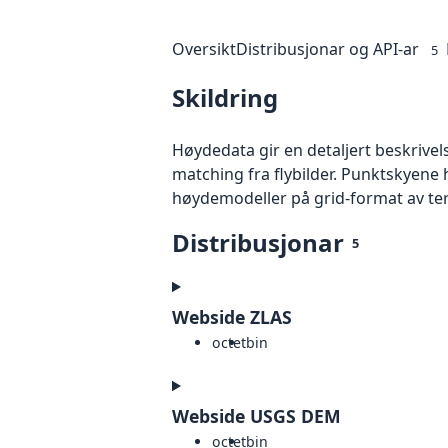
Oversikt
Distribusjonar og API-ar
5
Skildring
Høydedata gir en detaljert beskrivel
matching fra flybilder. Punktskyene 
høydemodeller på grid-format av te
Distribusjonar
5
Webside ZLAS
octet
bin
Webside USGS DEM
octet
bin