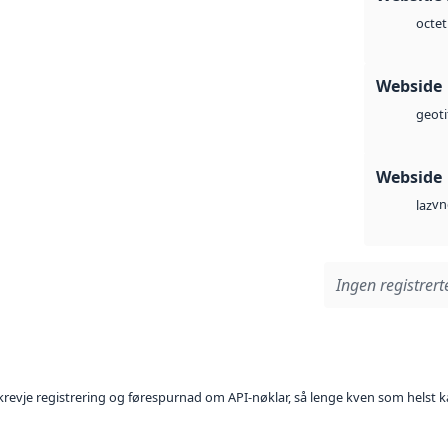
octet
Webside
geoti
Webside
vn
laz
Ingen registrerte
l krevje registrering og førespurnad om API-nøklar, så lenge kven som helst ka