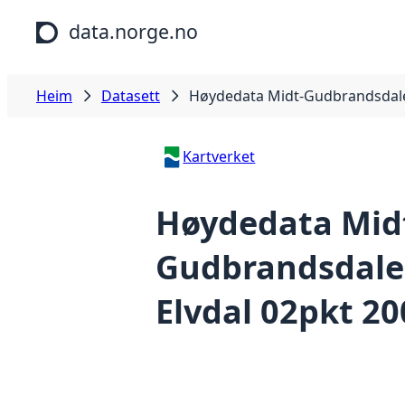
Hopp til hovudinnhald
data.norge.no
Heim
Datasett
Høydedata Midt-Gudbrandsdalen
Kartverket
Høydedata Mid
Gudbrandsdalen
Elvdal 02pkt 20