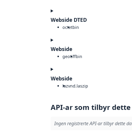
Webside DTED
octet
bin
Webside
geotiff
bin
Webside
laz
vnd.laszip
API-ar som tilbyr dette
Ingen registrerte API-ar tilbyr dette da