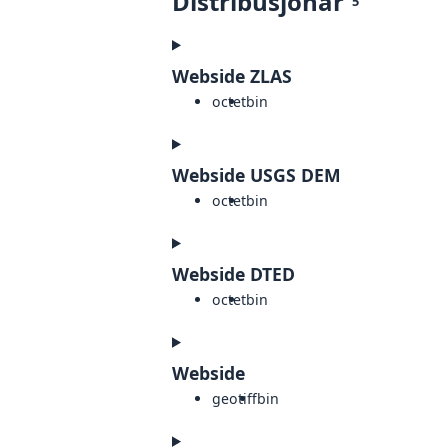
Distribusjonar
5
Webside ZLAS
octet
bin
Webside USGS DEM
octet
bin
Webside DTED
octet
bin
Webside
geotiff
bin