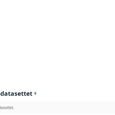
 datasettet
0
tasettet.