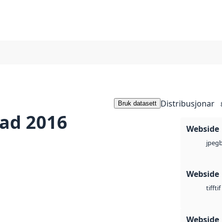
Distribusjonar
Bruk datasett
tad 2016
Webside
jpeg
Webside
tif
tiff
Webside