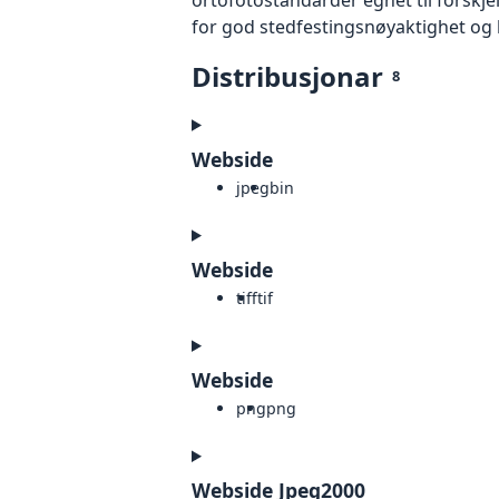
for god stedfestingsnøyaktighet og 
Distribusjonar
8
Webside
jpeg
bin
Webside
tiff
tif
Webside
png
png
Webside Jpeg2000