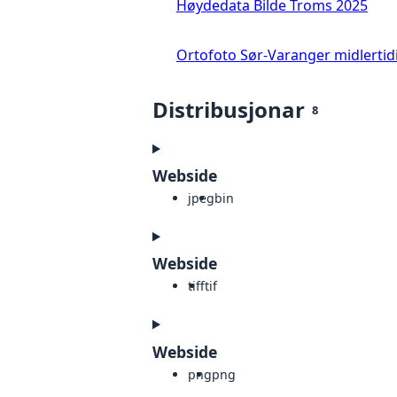
Høydedata Bilde Troms 2025
Ortofoto Sør-Varanger midlertid
Distribusjonar
8
Webside
jpeg
bin
Webside
tiff
tif
Webside
png
png