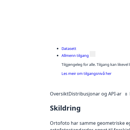
Datasett
Allmenn tilgang
Tilgjengeleg for alle. Tilgang kan likeve
Les meir om tilgangsnivå her
Oversikt
Distribusjonar og API-ar
8
Skildring
Ortofoto har samme geometriske egen
ortofotostandarder egnet til forskj