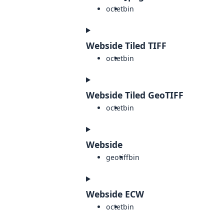
octet
bin
Webside Tiled TIFF
octet
bin
Webside Tiled GeoTIFF
octet
bin
Webside
geotiff
bin
Webside ECW
octet
bin