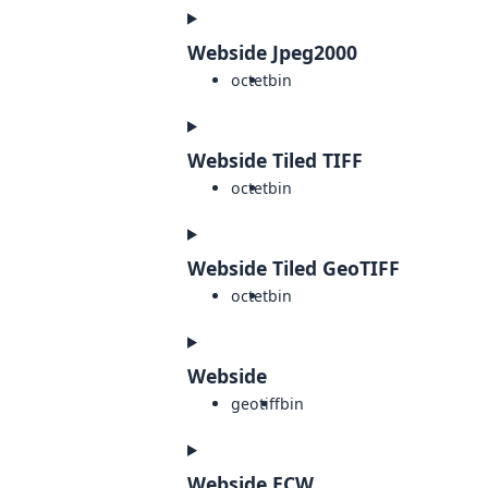
Webside Jpeg2000
octet
bin
Webside Tiled TIFF
octet
bin
Webside Tiled GeoTIFF
octet
bin
Webside
geotiff
bin
Webside ECW