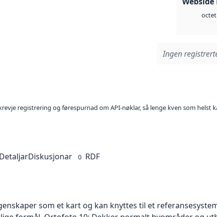
Webside
octet
Ingen registrerte
l krevje registrering og førespurnad om API-nøklar, så lenge kven som helst ka
Detaljar
Diskusjonar
RDF
0
skaper som et kart og kan knyttes til et referansesystem. 
ellige formål. Ortofoto 10: Dekker normalt byområder og 