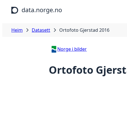
Hopp til hovudinnhald
data.norge.no
Heim
Datasett
Ortofoto Gjerstad 2016
Norge i bilder
Ortofoto Gjers