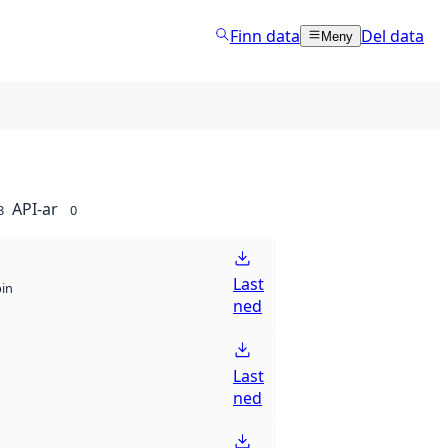
Finn data
Del data
Meny
API-ar
8
0
Last
bin
ned
Last
ned