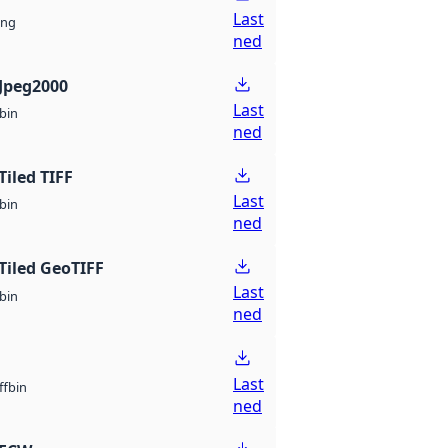
Last
ng
ned
Jpeg2000
Last
bin
ned
Tiled TIFF
Last
bin
ned
Tiled GeoTIFF
Last
bin
ned
Last
bin
ff
ned