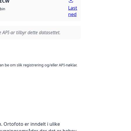
 ECW
Last
bin
ned
 API-ar tilbyr dette datasettet.
n be om slik registrering og/eller API-nøklar.
Ortofoto er inndelt i ulike
utbyggingsområder der det er behov