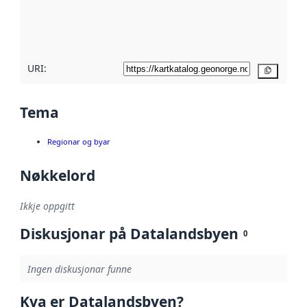
Les meir om
metadatakvalitet
her
URI:
Kopier
Tema
Regionar og byar
Nøkkelord
Ikkje oppgitt
Diskusjonar på Datalandsbyen
0
Ingen diskusjonar funne
Kva er Datalandsbyen?