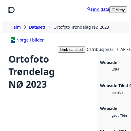
Hopp til hovudinnhald
Finn data
Meny
Heim
Datasett
Ortofoto Trøndelag NØ 2023
Norge i bilder
Distribusjonar
API-a
Bruk datasett
8
Ortofoto
Webside
Trøndelag
tif
tiff
NØ 2023
Webside Tiled 
bin
octet
Webside
bin
geotiff