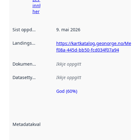
innhenting
her
Sist oppdatert
:
9. mai 2026
Landingsside
:
https://kartkatalog.geonorge.no/Metad
f08a-445d-bb50-fcd034f07a94
Dokumentasjon
:
Ikkje oppgitt
Datasettype
:
Ikkje oppgitt
God (60%)
Metadatakvalitet
er ein indikator
på kor godt
datasettene er
beskrive ved
Metadatakvalitet
:
hjelp av
metadata.