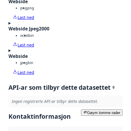
Webside
png
png
Last ned
Webside Jpeg2000
octet
bin
Last ned
Webside
jpeg
bin
Last ned
API-ar som tilbyr dette datasettet
0
Ingen registrerte API-ar tilbyr dette datasettet.
Gøym tomme rader
Kontaktinformasjon