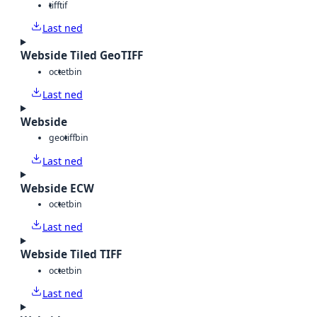
tiff
tif
Last ned
Webside Tiled GeoTIFF
octet
bin
Last ned
Webside
geotiff
bin
Last ned
Webside ECW
octet
bin
Last ned
Webside Tiled TIFF
octet
bin
Last ned