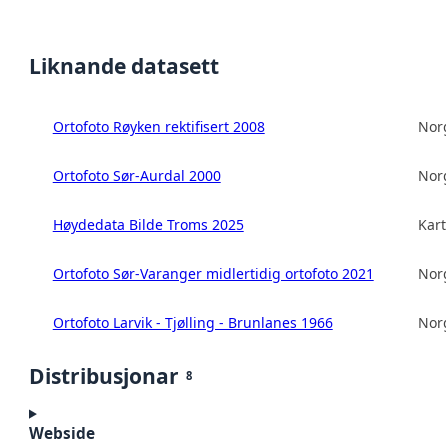
Liknande datasett
Ortofoto Røyken rektifisert 2008
Norg
Ortofoto Sør-Aurdal 2000
Norg
Høydedata Bilde Troms 2025
Kart
Ortofoto Sør-Varanger midlertidig ortofoto 2021
Norg
Ortofoto Larvik - Tjølling - Brunlanes 1966
Norg
Distribusjonar
8
Webside