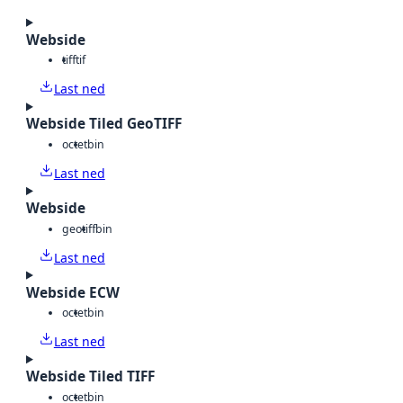
Webside
tiff
tif
Last ned
Webside Tiled GeoTIFF
octet
bin
Last ned
Webside
geotiff
bin
Last ned
Webside ECW
octet
bin
Last ned
Webside Tiled TIFF
octet
bin