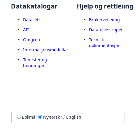
Datakatalogar
Hjelp og rettleiing
Datasett
Brukerveileiing
API
Datafellesskapet
Omgrep
Teknisk
dokumentasjon
Informasjonsmodellar
Tenester og
hendingar
Bokmål
Nynorsk
English