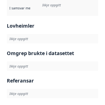
Ikkje oppgitt
I samsvar med
:
Referanse til ei implementeringsregel eller an
Lovheimler
Ikkje oppgitt
Omgrep brukte i datasettet
Ikkje oppgitt
Referansar
Ikkje oppgitt