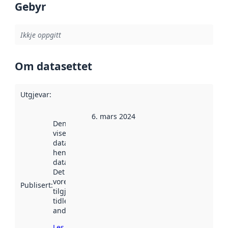
Gebyr
Ikkje oppgitt
Om datasettet
Utgjevar
:
6. mars 2024
Denne datoen
viser når
datasettet vart
henta inn av
data.norge.no.
Det kan ha
vore
Publisert
:
tilgjengeleg
tidlegare
andre stader.
Les meir om