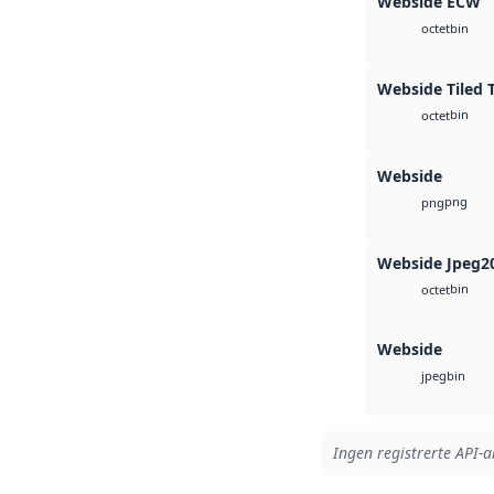
Webside ECW
bin
octet
Webside Tiled 
bin
octet
Webside
png
png
Webside Jpeg2
bin
octet
Webside
bin
jpeg
Ingen registrerte API-ar