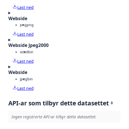
Last ned
Webside
png
png
Last ned
Webside Jpeg2000
octet
bin
Last ned
Webside
jpeg
bin
Last ned
API-ar som tilbyr dette datasettet
0
Ingen registrerte API-ar tilbyr dette datasettet.