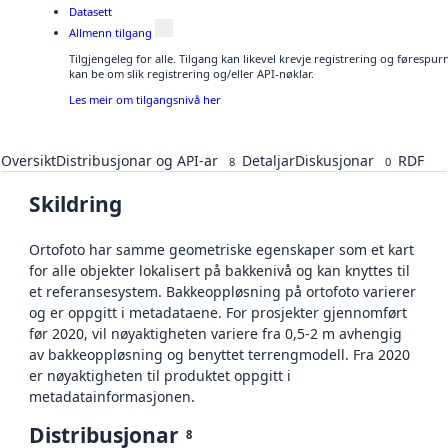
Datasett
Allmenn tilgang
Tilgjengeleg for alle. Tilgang kan likevel krevje registrering og førespu
kan be om slik registrering og/eller API-nøklar.
Les meir om tilgangsnivå her
Oversikt
Distribusjonar og API-ar
Detaljar
Diskusjonar
RDF
8
0
Skildring
Ortofoto har samme geometriske egenskaper som et kart
for alle objekter lokalisert på bakkenivå og kan knyttes til
et referansesystem. Bakkeoppløsning på ortofoto varierer
og er oppgitt i metadataene. For prosjekter gjennomført
før 2020, vil nøyaktigheten variere fra 0,5-2 m avhengig
av bakkeoppløsning og benyttet terrengmodell. Fra 2020
er nøyaktigheten til produktet oppgitt i
metadatainformasjonen.
Distribusjonar
8