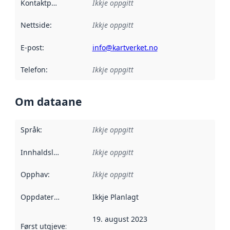
Kontaktpunkt
:
Ikkje oppgitt
Nettside
:
Ikkje oppgitt
E-post
:
info@kartverket.no
Telefon
:
Ikkje oppgitt
Om dataane
Språk
:
Ikkje oppgitt
Innhaldsleverandørar
Ikkje oppgitt
:
Opphav
:
Ikkje oppgitt
Oppdateringsfrekvens
Ikkje Planlagt
:
19. august 2023
Først utgjeve
:
Denne datoen seier når dataa i dette datasettet 