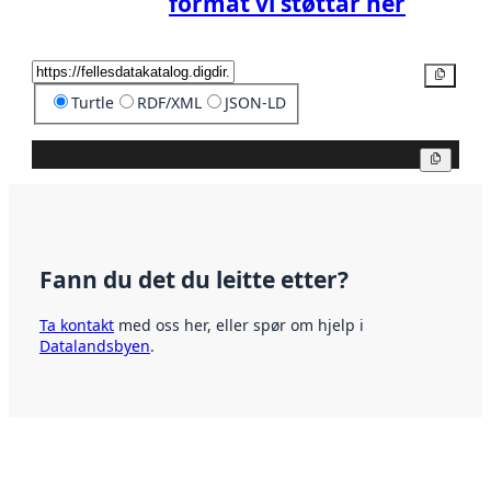
format vi støttar her
Kopier
Turtle
RDF/XML
JSON-LD
Kopier
Fann du det du leitte etter?
Ta kontakt
med oss her, eller spør om hjelp i
Datalandsbyen
.