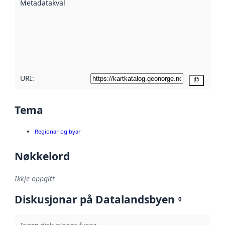
Metadatakvalitet
:
hjelp av
metadata.
Les meir om
metadatakvalitet
her
URI:
Kopier
Tema
Regionar og byar
Nøkkelord
Ikkje oppgitt
Diskusjonar på Datalandsbyen
0