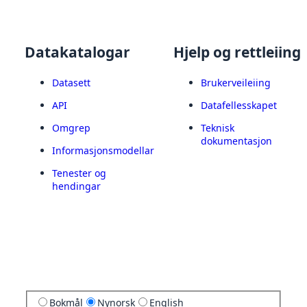
Datakatalogar
Hjelp og rettleiing
Datasett
Brukerveileiing
API
Datafellesskapet
Omgrep
Teknisk
dokumentasjon
Informasjonsmodellar
Tenester og
hendingar
Bokmål
Nynorsk
English