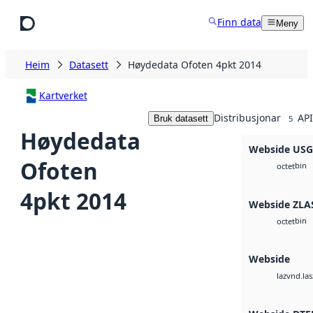
Hopp til hovudinnhald
Finn data
Meny
Heim
Datasett
Høydedata Ofoten 4pkt 2014
Kartverket
Distribusjonar
API
Bruk datasett
5
Høydedata
Webside US
Ofoten
bin
octet
4pkt 2014
Webside ZLA
bin
octet
Webside
vnd.las
laz