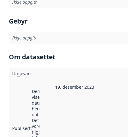
Ikkje oppgitt
Gebyr
Ikkje oppgitt
Om datasettet
Utgjevar
:
19. desember 2023
Denne datoen
viser når
datasettet vart
henta inn av
data.norge.no.
Det kan ha
vore
Publisert
:
tilgjengeleg