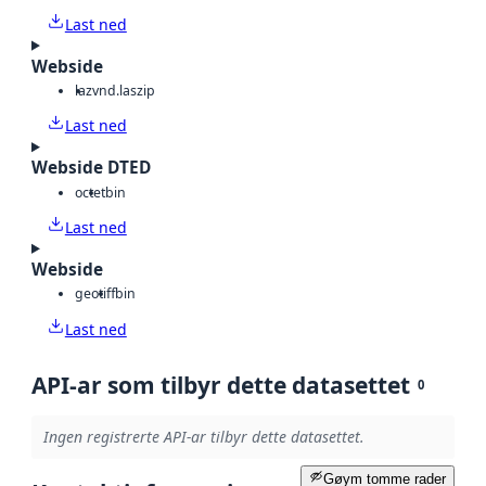
Last ned
Webside
laz
vnd.laszip
Last ned
Webside DTED
octet
bin
Last ned
Webside
geotiff
bin
Last ned
API-ar som tilbyr dette datasettet
0
Ingen registrerte API-ar tilbyr dette datasettet.
Gøym tomme rader