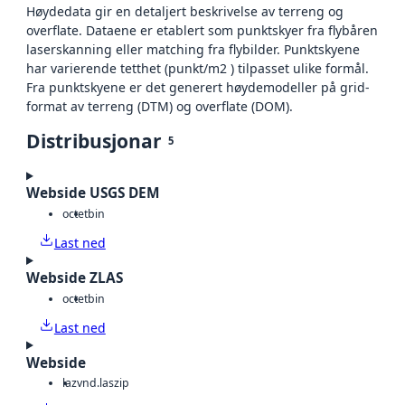
Høydedata gir en detaljert beskrivelse av terreng og
overflate. Dataene er etablert som punktskyer fra flybåren
laserskanning eller matching fra flybilder. Punktskyene
har varierende tetthet (punkt/m2 ) tilpasset ulike formål.
Fra punktskyene er det generert høydemodeller på grid-
format av terreng (DTM) og overflate (DOM).
Distribusjonar
5
Webside USGS DEM
octet
bin
Last ned
Webside ZLAS
octet
bin
Last ned
Webside
laz
vnd.laszip