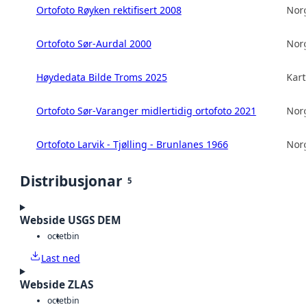
Ortofoto Røyken rektifisert 2008
Norg
Ortofoto Sør-Aurdal 2000
Norg
Høydedata Bilde Troms 2025
Kart
Ortofoto Sør-Varanger midlertidig ortofoto 2021
Norg
Ortofoto Larvik - Tjølling - Brunlanes 1966
Norg
Distribusjonar
5
Webside USGS DEM
octet
bin
Last ned
Webside ZLAS
octet
bin