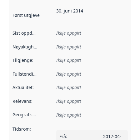
30. juni 2014
Først utgjeve
:
Denne datoen seier når dataa i dette datasettet 
Sist oppdatert
:
Ikkje oppgitt
Nøyaktigheit
:
Ikkje oppgitt
Tilgjenge
:
Ikkje oppgitt
Fullstendigheit
:
Ikkje oppgitt
Aktualitet
:
Ikkje oppgitt
Relevans
:
Ikkje oppgitt
Geografisk område
:
Ikkje oppgitt
Tidsrom
:
Frå
:
2017-04-