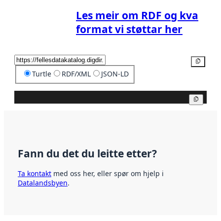
Les meir om RDF og kva
format vi støttar her
Kopier
Turtle
RDF/XML
JSON-LD
Kopier
Fann du det du leitte etter?
Ta kontakt
med oss her, eller spør om hjelp i
Datalandsbyen
.