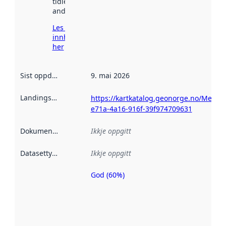
tidlegare
andre stader.
Les meir om
innhenting
her
Sist oppdatert
:
9. mai 2026
Landingsside
:
https://kartkatalog.geonorge.no/Metad
e71a-4a16-916f-39f974709631
Dokumentasjon
:
Ikkje oppgitt
Datasettype
:
Ikkje oppgitt
God (60%)
Metadatakvalitet
er ein indikator
på kor godt
datasettene er
beskrive ved