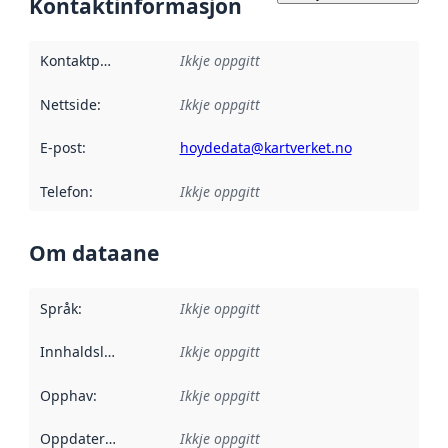
Kontaktinformasjon
Kontaktpunkt
:
Ikkje oppgitt
Nettside
:
Ikkje oppgitt
E-post
:
hoydedata@kartverket.no
Telefon
:
Ikkje oppgitt
Om dataane
Språk
:
Ikkje oppgitt
Innhaldsleverandørar
Ikkje oppgitt
:
Opphav
:
Ikkje oppgitt
Oppdateringsfrekvens
Ikkje oppgitt
: