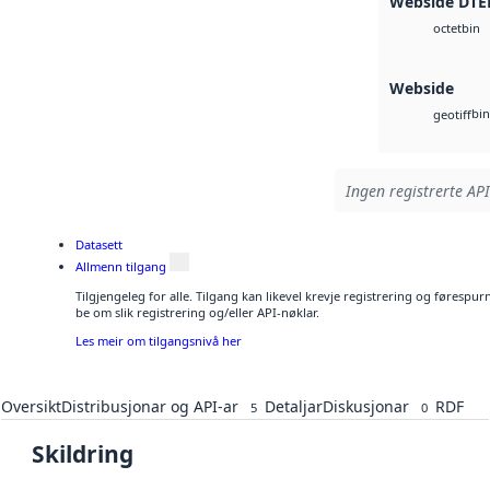
Webside DTE
bin
octet
Webside
bin
geotiff
Ingen registrerte API
Datasett
Allmenn tilgang
Tilgjengeleg for alle. Tilgang kan likevel krevje registrering og førespu
be om slik registrering og/eller API-nøklar.
Les meir om tilgangsnivå her
Oversikt
Distribusjonar og API-ar
Detaljar
Diskusjonar
RDF
5
0
Skildring