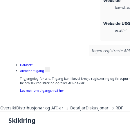
Webside
vnd.las
laz
Webside US
bin
octet
Ingen registrerte API
Datasett
Allmenn tilgang
Tilgjengeleg for alle. Tilgang kan likevel krevje registrering og førespu
be om slik registrering og/eller API-nøklar.
Les meir om tilgangsnivå her
Oversikt
Distribusjonar og API-ar
Detaljar
Diskusjonar
RDF
5
0
Skildring