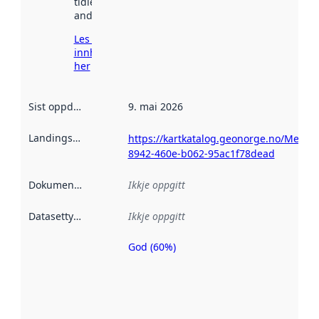
tidlegare
andre stader.
Les meir om
innhenting
her
Sist oppdatert
:
9. mai 2026
Landingsside
:
https://kartkatalog.geonorge.no/Metad
8942-460e-b062-95ac1f78dead
Dokumentasjon
:
Ikkje oppgitt
Datasettype
:
Ikkje oppgitt
God (60%)
Metadatakvalitet
er ein indikator
på kor godt
datasettene er
beskrive ved