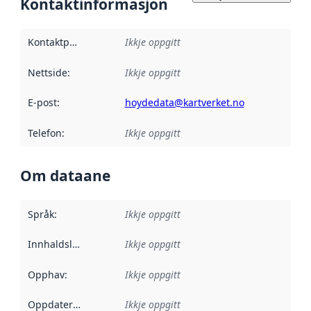
Kontaktinformasjon
Kontaktpunkt
:
Ikkje oppgitt
Nettside
:
Ikkje oppgitt
E-post
:
hoydedata@kartverket.no
Telefon
:
Ikkje oppgitt
Om dataane
Språk
:
Ikkje oppgitt
Innhaldsleverandørar
Ikkje oppgitt
:
Opphav
:
Ikkje oppgitt
Oppdateringsfrekvens
Ikkje oppgitt
: