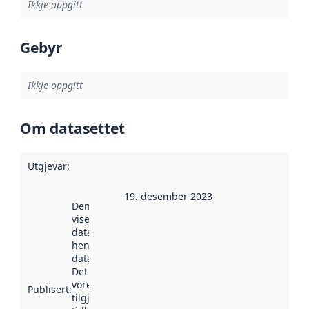
Ikkje oppgitt
Gebyr
Ikkje oppgitt
Om datasettet
Utgjevar
:
19. desember 2023
Denne datoen
viser når
datasettet vart
henta inn av
data.norge.no.
Det kan ha
vore
Publisert
:
tilgjengeleg