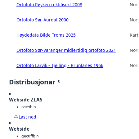
Ortofoto Røyken rektifisert 2008
Norg
Ortofoto Sør-Aurdal 2000
Norg
Høydedata Bilde Troms 2025
Kart
Ortofoto Sør-Varanger midlertidig ortofoto 2021
Norg
Ortofoto Larvik - Tjølling - Brunlanes 1966
Norg
Distribusjonar
5
Webside ZLAS
octet
bin
Last ned
Webside
geotiff
bin