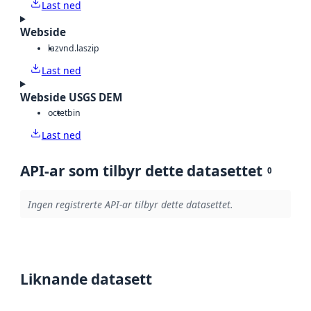
Last ned
Webside
laz
vnd.laszip
Last ned
Webside USGS DEM
octet
bin
Last ned
API-ar som tilbyr dette datasettet
0
Ingen registrerte API-ar tilbyr dette datasettet.
Liknande datasett