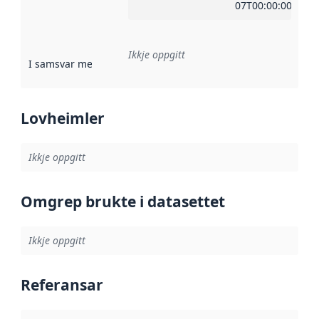
07T00:00:00Z
Ikkje oppgitt
I samsvar med
:
Referanse til ei implementeringsregel eller an
Lovheimler
Ikkje oppgitt
Omgrep brukte i datasettet
Ikkje oppgitt
Referansar