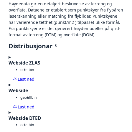
Høydedata gir en detaljert beskrivelse av terreng og
overflate. Dataene er etablert som punktskyer fra flybåren
laserskanning eller matching fra flybilder. Punktskyene
har varierende tetthet (punkt/m2 ) tilpasset ulike formål.
Fra punktskyene er det generert høydemodeller på grid-
format av terreng (DTM) og overflate (DOM).
Distribusjonar
5
Webside ZLAS
octet
bin
Last ned
Webside
geotiff
bin
Last ned
Webside DTED
octet
bin