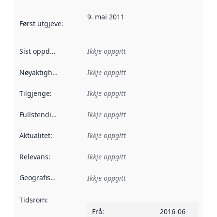
9. mai 2011
Først utgjeve
:
Denne datoen seier når dataa i dette datasettet 
Sist oppdatert
:
Ikkje oppgitt
Nøyaktigheit
:
Ikkje oppgitt
Tilgjenge
:
Ikkje oppgitt
Fullstendigheit
:
Ikkje oppgitt
Aktualitet
:
Ikkje oppgitt
Relevans
:
Ikkje oppgitt
Geografisk område
:
Ikkje oppgitt
Tidsrom
:
Frå
:
2016-06-