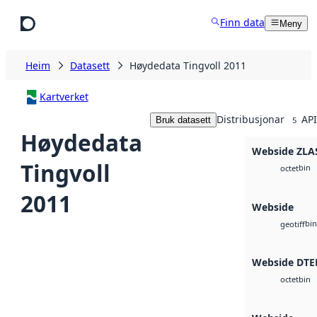
Hopp til hovudinnhald
Finn data
Meny
Heim
Datasett
Høydedata Tingvoll 2011
Kartverket
Distribusjonar
API
Bruk datasett
5
Høydedata
Webside ZLA
Tingvoll
bin
octet
2011
Webside
bin
geotiff
Webside DTE
bin
octet