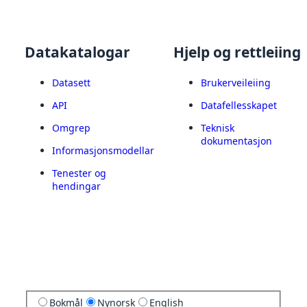
Datakatalogar
Hjelp og rettleiing
Datasett
Brukerveileiing
API
Datafellesskapet
Omgrep
Teknisk
dokumentasjon
Informasjonsmodellar
Tenester og
hendingar
Bokmål
Nynorsk
English