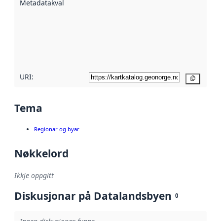
Metadatakvalitet
:
hjelp av
metadata.
Les meir om
metadatakvalitet
her
URI:
Kopier
Tema
Regionar og byar
Nøkkelord
Ikkje oppgitt
Diskusjonar på Datalandsbyen
0