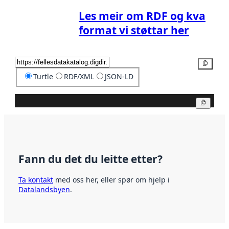
Les meir om RDF og kva
format vi støttar her
Kopier
Turtle
RDF/XML
JSON-LD
Kopier
Fann du det du leitte etter?
Ta kontakt
med oss her, eller spør om hjelp i
Datalandsbyen
.