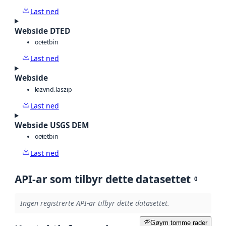
Last ned
Webside DTED
octet
bin
Last ned
Webside
laz
vnd.laszip
Last ned
Webside USGS DEM
octet
bin
Last ned
API-ar som tilbyr dette datasettet
0
Ingen registrerte API-ar tilbyr dette datasettet.
Gøym tomme rader