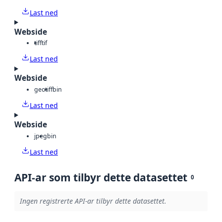
Last ned
Webside
tiff
tif
Last ned
Webside
geotiff
bin
Last ned
Webside
jpeg
bin
Last ned
API-ar som tilbyr dette datasettet
0
Ingen registrerte API-ar tilbyr dette datasettet.