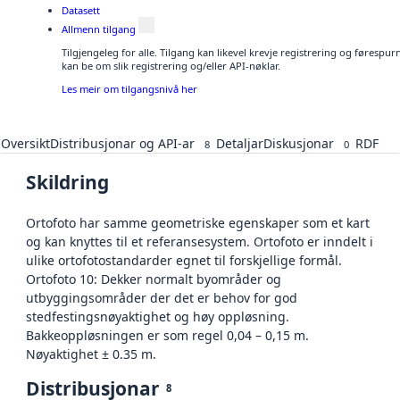
Datasett
Allmenn tilgang
Tilgjengeleg for alle. Tilgang kan likevel krevje registrering og førespu
kan be om slik registrering og/eller API-nøklar.
Les meir om tilgangsnivå her
Oversikt
Distribusjonar og API-ar
Detaljar
Diskusjonar
RDF
8
0
Skildring
Ortofoto har samme geometriske egenskaper som et kart
og kan knyttes til et referansesystem. Ortofoto er inndelt i
ulike ortofotostandarder egnet til forskjellige formål.
Ortofoto 10: Dekker normalt byområder og
utbyggingsområder der det er behov for god
stedfestingsnøyaktighet og høy oppløsning.
Bakkeoppløsningen er som regel 0,04 – 0,15 m.
Nøyaktighet ± 0.35 m.
Distribusjonar
8