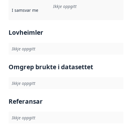
Ikkje oppgitt
I samsvar med
:
Referanse til ei implementeringsregel eller an
Lovheimler
Ikkje oppgitt
Omgrep brukte i datasettet
Ikkje oppgitt
Referansar
Ikkje oppgitt