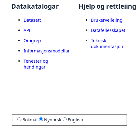
Datakatalogar
Hjelp og rettleiing
Datasett
Brukerveileiing
API
Datafellesskapet
Omgrep
Teknisk
dokumentasjon
Informasjonsmodellar
Tenester og
hendingar
Bokmål
Nynorsk
English