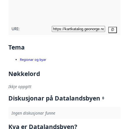
Les meir om
metadatakvalitet
her
URI:
Kopier
Tema
Regionar og byar
Nøkkelord
Ikkje oppgitt
Diskusjonar på Datalandsbyen
0
Ingen diskusjonar funne
Kva er Datalandsbyen?