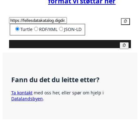
format vi støttar her
Kopier
Turtle
RDF/XML
JSON-LD
Kopier
Fann du det du leitte etter?
Ta kontakt
med oss her, eller spør om hjelp i
Datalandsbyen
.