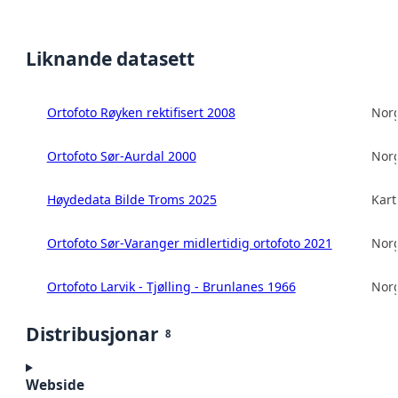
Liknande datasett
Ortofoto Røyken rektifisert 2008
Norg
Ortofoto Sør-Aurdal 2000
Norg
Høydedata Bilde Troms 2025
Kart
Ortofoto Sør-Varanger midlertidig ortofoto 2021
Norg
Ortofoto Larvik - Tjølling - Brunlanes 1966
Norg
Distribusjonar
8
Webside