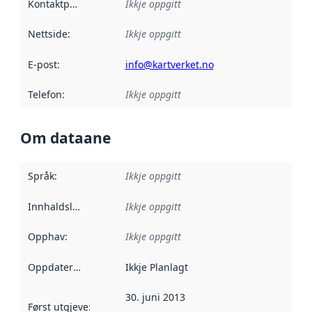
Kontaktpunkt
:
Ikkje oppgitt
Nettside
:
Ikkje oppgitt
E-post
:
info@kartverket.no
Telefon
:
Ikkje oppgitt
Om dataane
Språk
:
Ikkje oppgitt
Innhaldsleverandørar
Ikkje oppgitt
:
Opphav
:
Ikkje oppgitt
Oppdateringsfrekvens
Ikkje Planlagt
:
30. juni 2013
Først utgjeve
:
Denne datoen seier når dataa i dette datasettet 