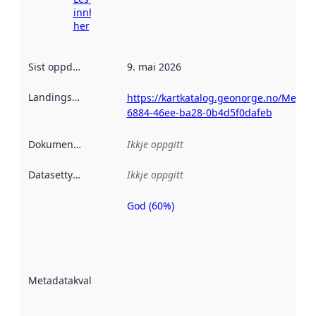
innhenting
her
Sist oppdatert
:
9. mai 2026
Landingsside
:
https://kartkatalog.geonorge.no/Metad
6884-46ee-ba28-0b4d5f0dafeb
Dokumentasjon
:
Ikkje oppgitt
Datasettype
:
Ikkje oppgitt
God (60%)
Metadatakvalitet
er ein indikator
på kor godt
datasettene er
beskrive ved
Metadatakvalitet
:
hjelp av
metadata.