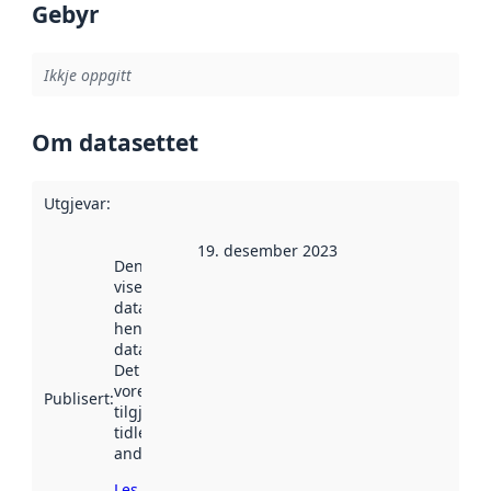
Gebyr
Ikkje oppgitt
Om datasettet
Utgjevar
:
19. desember 2023
Denne datoen
viser når
datasettet vart
henta inn av
data.norge.no.
Det kan ha
vore
Publisert
:
tilgjengeleg
tidlegare
andre stader.
Les meir om