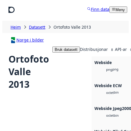
Hopp til hovudinnhald
Finn data
Meny
Heim
Datasett
Ortofoto Valle 2013
Norge i bilder
Distribusjonar
API-ar
Bruk datasett
8
Ortofoto
Webside
Valle
png
png
2013
Webside ECW
bin
octet
Webside Jpeg200
bin
octet