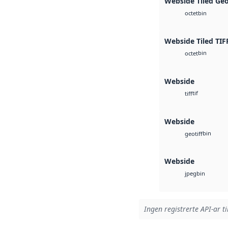
Webside Tiled Ge
bin
octet
Webside Tiled TIF
bin
octet
Webside
tif
tiff
Webside
bin
geotiff
Webside
bin
jpeg
Ingen registrerte API-ar ti