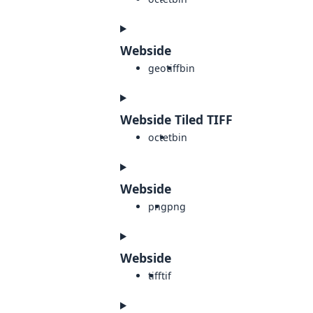
Webside
geotiff
bin
Webside Tiled TIFF
octet
bin
Webside
png
png
Webside
tiff
tif