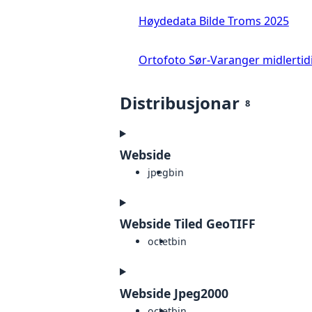
Høydedata Bilde Troms 2025
Ortofoto Sør-Varanger midlertid
Distribusjonar
8
Webside
jpeg
bin
Webside Tiled GeoTIFF
octet
bin
Webside Jpeg2000
octet
bin