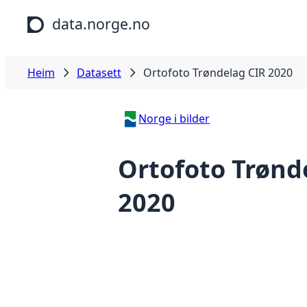
Hopp til hovudinnhald
data.norge.no
Heim
Datasett
Ortofoto Trøndelag CIR 2020
Norge i bilder
Ortofoto Trønd
2020