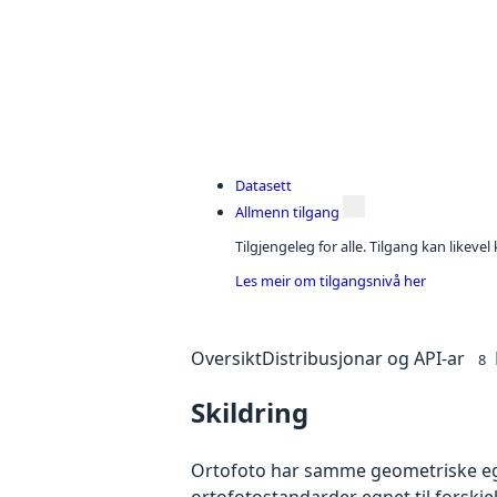
Datasett
Allmenn tilgang
Tilgjengeleg for alle. Tilgang kan likeve
Les meir om tilgangsnivå her
Oversikt
Distribusjonar og API-ar
8
Skildring
Ortofoto har samme geometriske egen
ortofotostandarder egnet til forskje