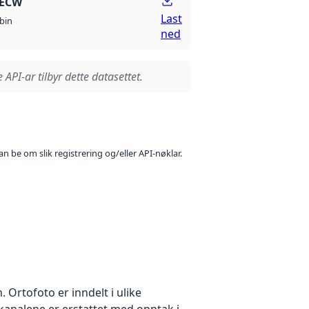
 ECW
Last
bin
ned
 API-ar tilbyr dette datasettet.
n be om slik registrering og/eller API-nøklar.
Ortofoto er inndelt i ulike
ekanalene er erstattet med opptak i