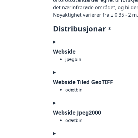
det nærinfrarøde området, og bildene
Nøyaktighet varierer fra ± 0,35 - 2 m.
Distribusjonar
8
Webside
jpeg
bin
Webside Tiled GeoTIFF
octet
bin
Webside Jpeg2000
octet
bin