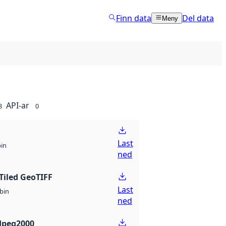
Finn data
Del data
Meny
API-ar
8
0
Last
bin
ned
Tiled GeoTIFF
Last
bin
ned
Jpeg2000