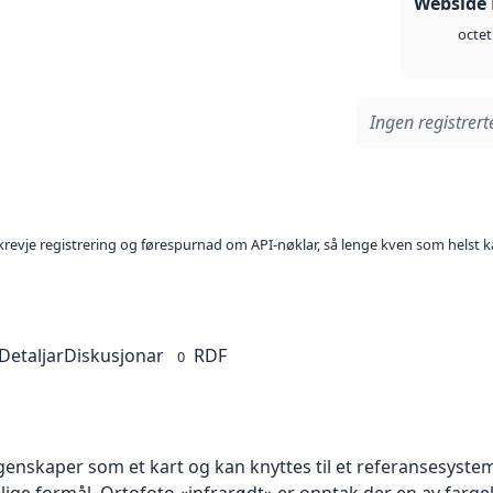
Webside
octet
Ingen registrerte
l krevje registrering og førespurnad om API-nøklar, så lenge kven som helst ka
Detaljar
Diskusjonar
RDF
0
skaper som et kart og kan knyttes til et referansesystem. 
llige formål. Ortofoto «infrarødt» er opptak der en av farg