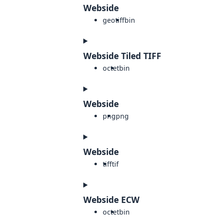
Webside
geotiff
bin
Webside Tiled TIFF
octet
bin
Webside
png
png
Webside
tiff
tif
Webside ECW
octet
bin