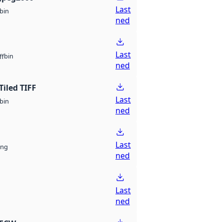
Last
bin
ned
Last
bin
ff
ned
Tiled TIFF
Last
bin
ned
Last
ng
ned
Last
ned