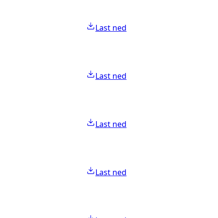
Last ned
Last ned
Last ned
Last ned