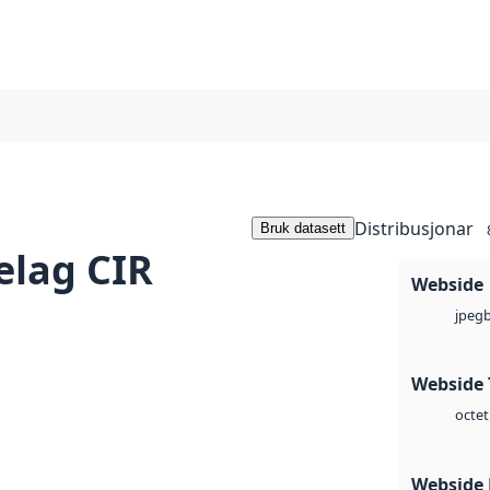
Distribusjonar
Bruk datasett
elag CIR
Webside
jpeg
Webside 
octet
Webside 