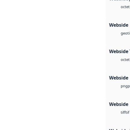
octet
Webside
geoti
Webside 
octet
Webside
p
png
Webside
tif
tiff