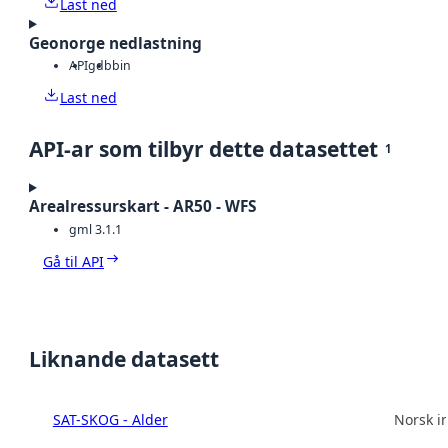
Last ned
Geonorge nedlastning
API
gdb
bin
Last ned
API-ar som tilbyr dette datasettet
1
Arealressurskart - AR50 - WFS
gml 3.1.1
Gå til API
Liknande datasett
SAT-SKOG - Alder
Norsk in