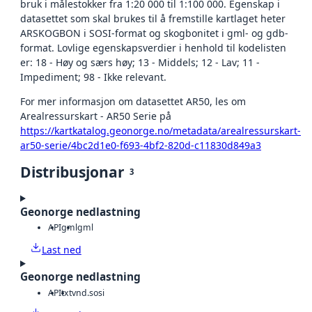
bruk i målestokker fra 1:20 000 til 1:100 000. Egenskap i
datasettet som skal brukes til å fremstille kartlaget heter
ARSKOGBON i SOSI-format og skogbonitet i gml- og gdb-
format. Lovlige egenskapsverdier i henhold til kodelisten
er: 18 - Høy og særs høy; 13 - Middels; 12 - Lav; 11 -
Impediment; 98 - Ikke relevant.
For mer informasjon om datasettet AR50, les om
Arealressurskart - AR50 Serie på
https://kartkatalog.geonorge.no/metadata/arealressurskart-
ar50-serie/4bc2d1e0-f693-4bf2-820d-c11830d849a3
Distribusjonar
3
Geonorge nedlastning
API
gml
gml
Last ned
Geonorge nedlastning
API
txt
vnd.sosi