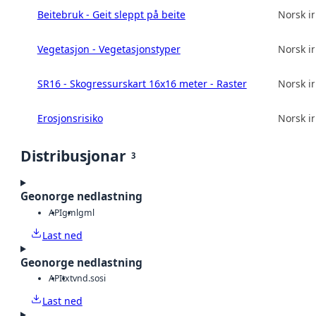
Beitebruk - Geit sleppt på beite
Norsk in
Vegetasjon - Vegetasjonstyper
Norsk in
SR16 - Skogressurskart 16x16 meter - Raster
Norsk in
Erosjonsrisiko
Norsk in
Distribusjonar
3
Geonorge nedlastning
API
gml
gml
Last ned
Geonorge nedlastning
API
txt
vnd.sosi
Last ned