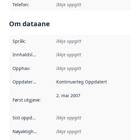
Telefon
:
Ikkje oppgitt
Om dataane
Språk
:
Ikkje oppgitt
Innhaldsleverandørar
Ikkje oppgitt
:
Opphav
:
Ikkje oppgitt
Oppdateringsfrekvens
Kontinuerleg Oppdatert
:
2. mai 2007
Først utgjeve
:
Denne datoen seier når dataa i dette datasettet 
Sist oppdatert
:
Ikkje oppgitt
Nøyaktigheit
:
Ikkje oppgitt