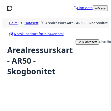
Hopp til hovudinnhald
Finn data
Meny
Heim
Datasett
Arealressurskart - AR50 - Skogbonitet
Norsk institutt for bioøkonomi
Distrib
Bruk datasett
Arealressurskart
- AR50 -
Skogbonitet