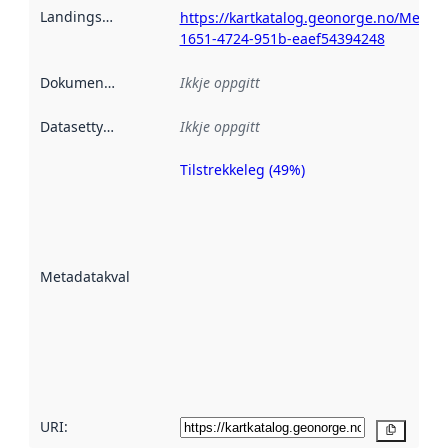
Landingsside
:
https://kartkatalog.geonorge.no/Metad
1651-4724-951b-eaef54394248
Dokumentasjon
:
Ikkje oppgitt
Datasettype
:
Ikkje oppgitt
Tilstrekkeleg (49%)
Metadatakvalitet
er ein indikator
på kor godt
datasettene er
beskrive ved
Metadatakvalitet
:
hjelp av
metadata.
Les meir om
metadatakvalitet
her
URI:
Kopier