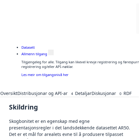
Datasett
Allmenn tilgang
Tilgjengeleg for alle. Tilgang kan likevel krevje registrering og førespu
registrering og/eller API-nøklar.
Les meir om tilgangsnivå her
Oversikt
Distribusjonar og API-ar
Detaljar
Diskusjonar
RDF
4
0
Skildring
Skogbonitet er en egenskap med egne
presentasjonsregler i det landsdekkende datasettet AR50.
Det er et mål for arealets evne til å produsere tilpasset