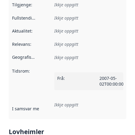
Tilgjenge
:
Ikkje oppgitt
Fullstendigheit
:
Ikkje oppgitt
Aktualitet
:
Ikkje oppgitt
Relevans
:
Ikkje oppgitt
Geografisk område
:
Ikkje oppgitt
Tidsrom
:
Frå
:
2007-05-
02T00:00:00Z
Ikkje oppgitt
I samsvar med
:
Referanse til ei implementeringsregel eller an
Lovheimler