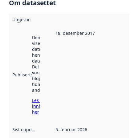
Om datasettet
Utgjevar
:
18. desember 2017
Denne datoen
viser når
datasettet vart
henta inn av
data.norge.no.
Det kan ha
vore
Publisert
:
tilgjengeleg
tidlegare
andre stader.
Les meir om
innhenting
her
Sist oppdatert
:
5. februar 2026