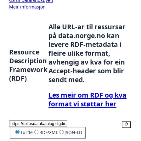
Gå til Datalandsbyen
Meir informasjon
Alle URL-ar til ressursar
på data.norge.no kan
levere RDF-metadata i
Resource
fleire ulike format,
Description
avhengig av kva for ein
Framework
Accept-header som blir
(RDF)
sendt med.
Les meir om RDF og kva
format vi støttar her
Kopier
Turtle
RDF/XML
JSON-LD