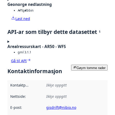
Geonorge nedlastning
API
gdb
bin
Last ned
API-ar som tilbyr dette datasettet
1
Arealressurskart - AR50 - WFS
gml 3.1.1
Gå til API
Gøym tomme rader
Kontaktinformasjon
Kontaktpunkt
:
Ikkje oppgitt
Nettside
:
Ikkje oppgitt
E-post
:
gisdrift@nibio.no