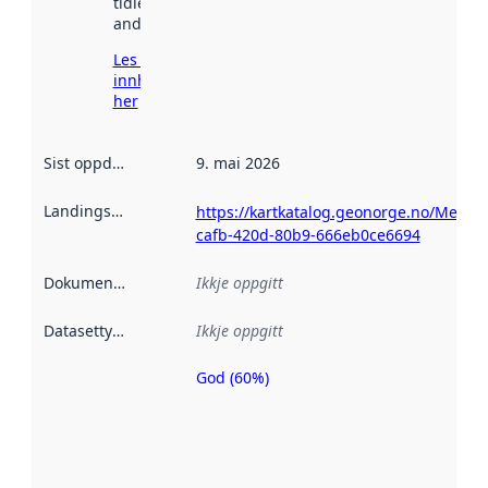
tidlegare
andre stader.
Les meir om
innhenting
her
Sist oppdatert
:
9. mai 2026
Landingsside
:
https://kartkatalog.geonorge.no/Metad
cafb-420d-80b9-666eb0ce6694
Dokumentasjon
:
Ikkje oppgitt
Datasettype
:
Ikkje oppgitt
God (60%)
Metadatakvalitet
er ein indikator
på kor godt
datasettene er
beskrive ved