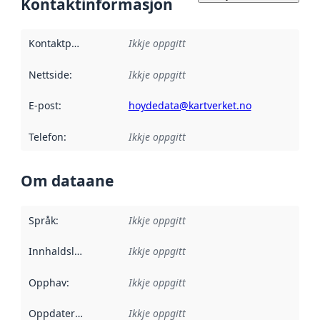
Kontaktinformasjon
Kontaktpunkt
:
Ikkje oppgitt
Nettside
:
Ikkje oppgitt
E-post
:
hoydedata@kartverket.no
Telefon
:
Ikkje oppgitt
Om dataane
Språk
:
Ikkje oppgitt
Innhaldsleverandørar
Ikkje oppgitt
:
Opphav
:
Ikkje oppgitt
Oppdateringsfrekvens
Ikkje oppgitt
: