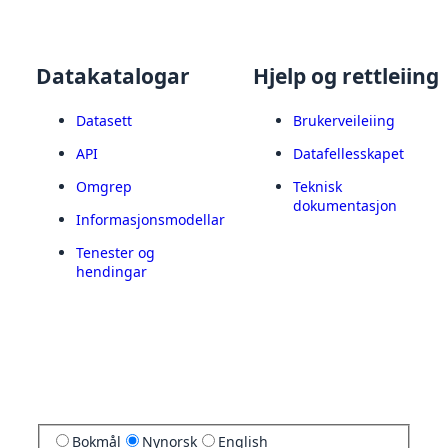
Datakatalogar
Hjelp og rettleiing
Datasett
Brukerveileiing
API
Datafellesskapet
Omgrep
Teknisk
dokumentasjon
Informasjonsmodellar
Tenester og
hendingar
Bokmål
Nynorsk
English