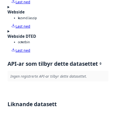
Last ned
Webside
laz
vnd.laszip
Last ned
Webside DTED
octet
bin
Last ned
API-ar som tilbyr dette datasettet
0
Ingen registrerte API-ar tilbyr dette datasettet.
Liknande datasett