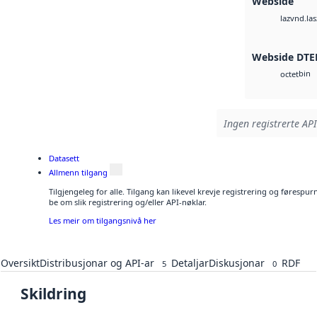
Webside
vnd.las
laz
Webside DTE
bin
octet
Ingen registrerte API
Datasett
Allmenn tilgang
Tilgjengeleg for alle. Tilgang kan likevel krevje registrering og førespu
be om slik registrering og/eller API-nøklar.
Les meir om tilgangsnivå her
Oversikt
Distribusjonar og API-ar
Detaljar
Diskusjonar
RDF
5
0
Skildring