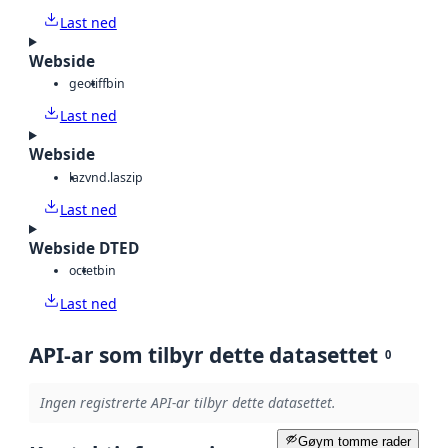
Last ned
Webside
geotiff
bin
Last ned
Webside
laz
vnd.laszip
Last ned
Webside DTED
octet
bin
Last ned
API-ar som tilbyr dette datasettet
0
Ingen registrerte API-ar tilbyr dette datasettet.
Gøym tomme rader