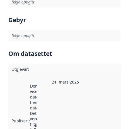
Ikkje oppgitt
Gebyr
Ikkje oppgitt
Om datasettet
Utgjevar
:
21. mars 2025
Denne datoen
viser når
datasettet vart
henta inn av
data.norge.no.
Det kan ha
vore
Publisert
:
tilgjengeleg