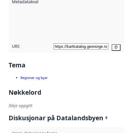
Metadatakvalitet
:
hjelp av
metadata.
Les meir om
metadatakvalitet
her
URI:
Kopier
Tema
Regionar og byar
Nøkkelord
Ikkje oppgitt
Diskusjonar på Datalandsbyen
0