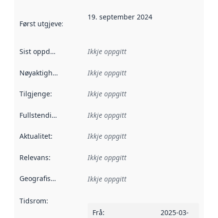
19. september 2024
Først utgjeve
:
Denne datoen seier når dataa i dette datasettet 
Sist oppdatert
:
Ikkje oppgitt
Nøyaktigheit
:
Ikkje oppgitt
Tilgjenge
:
Ikkje oppgitt
Fullstendigheit
:
Ikkje oppgitt
Aktualitet
:
Ikkje oppgitt
Relevans
:
Ikkje oppgitt
Geografisk område
:
Ikkje oppgitt
Tidsrom
:
Frå
:
2025-03-