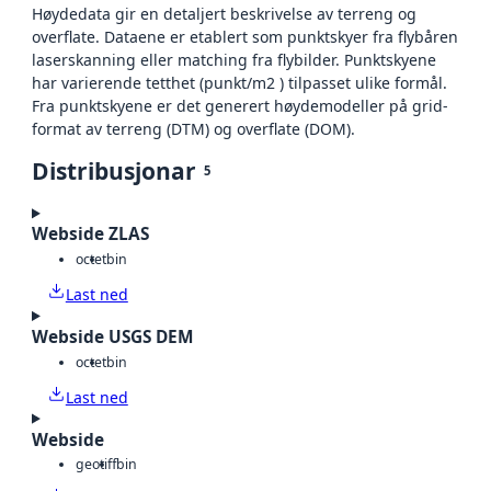
Høydedata gir en detaljert beskrivelse av terreng og
overflate. Dataene er etablert som punktskyer fra flybåren
laserskanning eller matching fra flybilder. Punktskyene
har varierende tetthet (punkt/m2 ) tilpasset ulike formål.
Fra punktskyene er det generert høydemodeller på grid-
format av terreng (DTM) og overflate (DOM).
Distribusjonar
5
Webside ZLAS
octet
bin
Last ned
Webside USGS DEM
octet
bin
Last ned
Webside
geotiff
bin