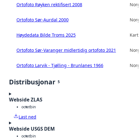
Ortofoto Røyken rektifisert 2008
Norg
Ortofoto Sør-Aurdal 2000
Norg
Høydedata Bilde Troms 2025
Kart
Ortofoto Sør-Varanger midlertidig ortofoto 2021
Norg
Ortofoto Larvik - Tjølling - Brunlanes 1966
Norg
Distribusjonar
5
Webside ZLAS
octet
bin
Last ned
Webside USGS DEM
octet
bin