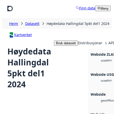
Hopp til hovudinnhald
Finn data
Meny
Heim
Datasett
Høydedata Hallingdal 5pkt del1 2024
Kartverket
Distribusjonar
API
Bruk datasett
5
Høydedata
Webside ZLA
Hallingdal
bin
octet
5pkt del1
Webside US
bin
2024
octet
Webside
bin
geotiff