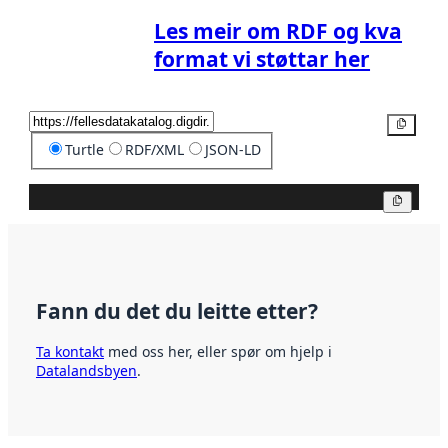
Les meir om RDF og kva
format vi støttar her
Kopier
Turtle
RDF/XML
JSON-LD
Kopier
Fann du det du leitte etter?
Ta kontakt
med oss her, eller spør om hjelp i
Datalandsbyen
.