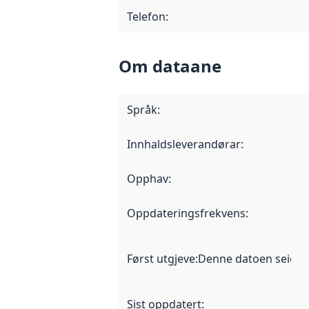
Telefon
:
Om dataane
Språk
:
Innhaldsleverandørar
:
Opphav
:
Oppdateringsfrekvens
:
Først utgjeve
:
Denne datoen seier nå
Sist oppdatert
: