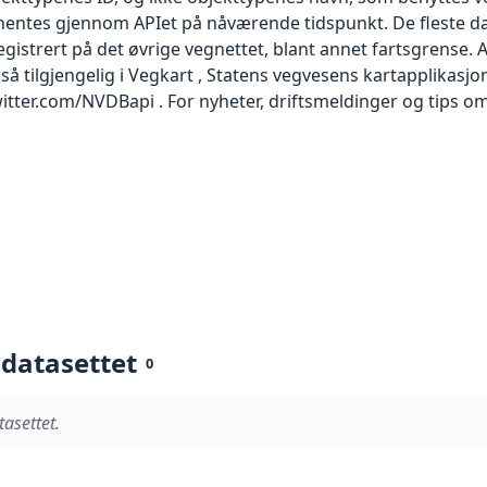
entes gjennom APIet på nåværende tidspunkt. De fleste data
 registrert på det øvrige vegnettet, blant annet fartsgrense. 
så tilgjengelig i Vegkart , Statens vegvesens kartapplikasjo
tter.com/NVDBapi . For nyheter, driftsmeldinger og tips om 
 datasettet
0
tasettet.