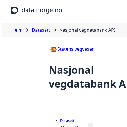
Hopp til hovudinnhald
data.norge.no
Heim
Datasett
Nasjonal vegdatabank API
Statens vegvesen
Nasjonal
vegdatabank A
Datasett