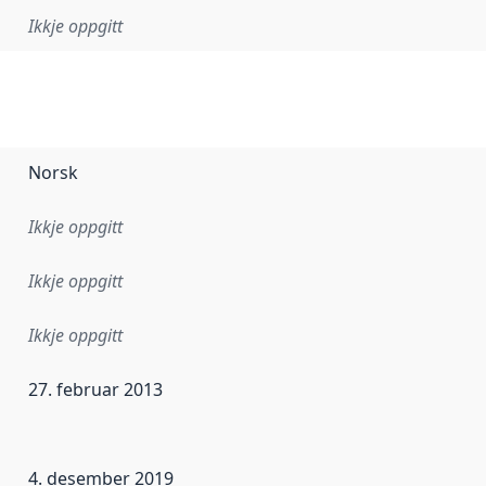
Ikkje oppgitt
Norsk
Ikkje oppgitt
Ikkje oppgitt
Ikkje oppgitt
27. februar 2013
r dataa i dette datasettet først blei utgitt. Det kan ha skje
4. desember 2019