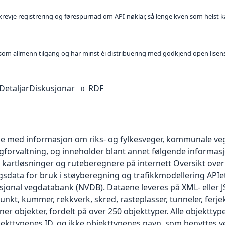
l krevje registrering og førespurnad om API-nøklar, så lenge kven som helst ka
t som allmenn tilgang og har minst éi distribuering med godkjend open lisen
Detaljar
Diskusjonar
RDF
0
 med informasjon om riks- og fylkesveger, kommunale vege
egforvaltning, og inneholder blant annet følgende informa
kartløsninger og ruteberegnere på internett Oversikt over
data for bruk i støyberegning og trafikkmodellering APIet 
asjonal vegdatabank (NVDB). Dataene leveres på XML- eller 
unkt, kummer, rekkverk, skred, rasteplasser, tunneler, ferjeka
er objekter, fordelt på over 250 objekttyper. Alle objektt
jekttypenes ID, og ikke objekttypenes navn, som benyttes v