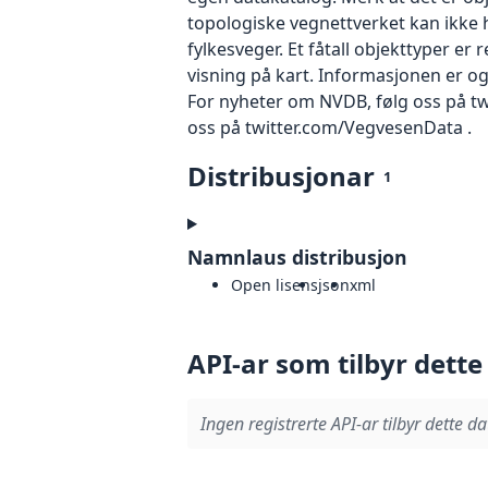
topologiske vegnettverket kan ikke h
fylkesveger. Et fåtall objekttyper er
visning på kart. Informasjonen er og
For nyheter om NVDB, følg oss på twi
oss på twitter.com/VegvesenData .
Distribusjonar
1
Namnlaus distribusjon
Open lisens
json
xml
API-ar som tilbyr dette
Ingen registrerte API-ar tilbyr dette da