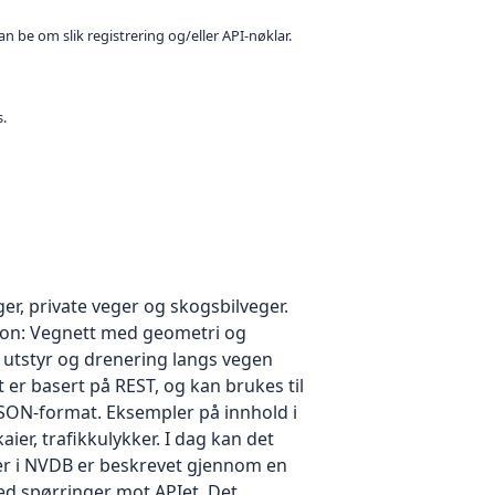
n be om slik registrering og/eller API-nøklar.
s.
r, private veger og skogsbilveger.
sjon: Vegnett med geometri og
 utstyr og drenering langs vegen
er basert på REST, og kan brukes til
JSON-format. Eksempler på innhold i
ier, trafikkulykker. I dag kan det
yper i NVDB er beskrevet gjennom en
ed spørringer mot APIet. Det