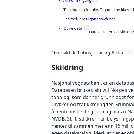
Allmenn tilgang
Tilgjengeleg for alle. Tilgang kan likeve
Les meir om tilgangsnivå her
Opne data
Datasettet er klassifiser
Oversikt
Distribusjonar og API-ar
1
Skildring
Nasjonal vegdatabank er en database
Databasen brukes aktivt i Norges v
topologi som danner grunnlaget for 
Ulykker og trafikkmengder Grunnlags
å hente de fleste grunnlagsdata i N
NVDB: Skilt, stikkrenner, belysningsp
hentes til sammen mer enn 16 million
egen datakatalog. Merk at det er ob