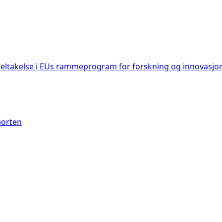
deltakelse i EUs rammeprogram for forskning og innovasjo
porten