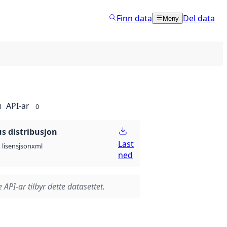
Finn data
Del data
Meny
API-ar
1
0
 distribusjon
Last
json
xml
lisens
ned
 API-ar tilbyr dette datasettet.