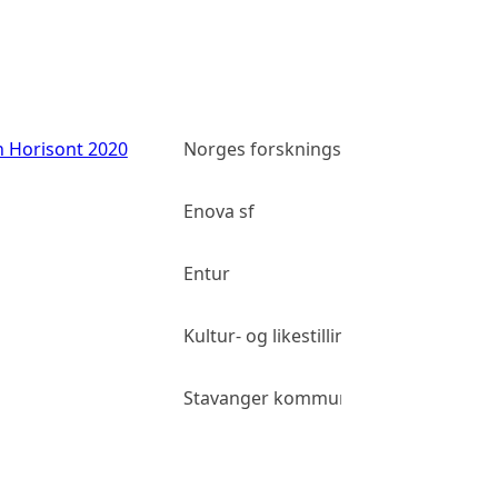
n Horisont 2020
Norges forskningsråd
Enova sf
Entur
Kultur- og likestillingsdepartementet
Stavanger kommune