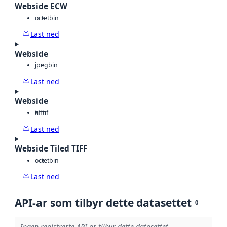
Webside ECW
octet
bin
Last ned
Webside
jpeg
bin
Last ned
Webside
tiff
tif
Last ned
Webside Tiled TIFF
octet
bin
Last ned
API-ar som tilbyr dette datasettet
0
Ingen registrerte API-ar tilbyr dette datasettet.