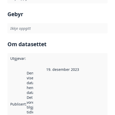
Gebyr
Ikkje oppgitt
Om datasettet
Utgjevar
:
19. desember 2023
Denne datoen
viser når
datasettet vart
henta inn av
data.norge.no.
Det kan ha
vore
Publisert
:
tilgjengeleg
tidlegare