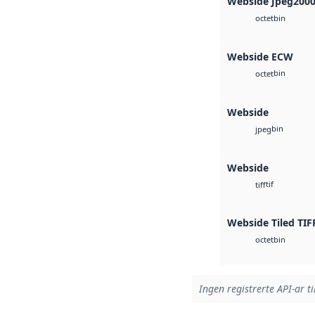
Webside Jpeg200
bin
octet
Webside ECW
bin
octet
Webside
bin
jpeg
Webside
tif
tiff
Webside Tiled TIF
bin
octet
Ingen registrerte API-ar ti