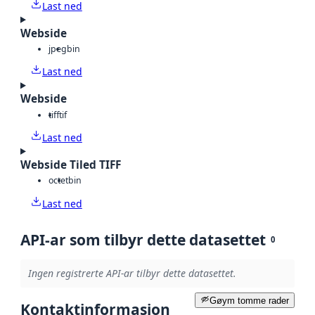
Last ned
Webside
jpeg
bin
Last ned
Webside
tiff
tif
Last ned
Webside Tiled TIFF
octet
bin
Last ned
API-ar som tilbyr dette datasettet
0
Ingen registrerte API-ar tilbyr dette datasettet.
Gøym tomme rader
Kontaktinformasjon