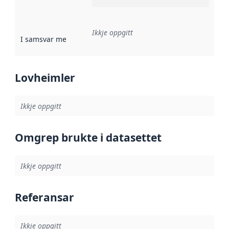
Ikkje oppgitt
I samsvar med
:
Referanse til ei implementeringsregel eller an
Lovheimler
Ikkje oppgitt
Omgrep brukte i datasettet
Ikkje oppgitt
Referansar
Ikkje oppgitt