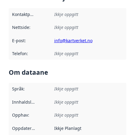
Kontaktpunkt
:
Ikkje oppgitt
Nettside
:
Ikkje oppgitt
E-post
:
info@kartverket.no
Telefon
:
Ikkje oppgitt
Om dataane
Språk
:
Ikkje oppgitt
Innhaldsleverandørar
Ikkje oppgitt
:
Opphav
:
Ikkje oppgitt
Oppdateringsfrekvens
Ikkje Planlagt
: