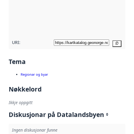
metadata.
Les meir om
metadatakvalitet
her
URI:
Kopier
Tema
Regionar og byar
Nøkkelord
Ikkje oppgitt
Diskusjonar på Datalandsbyen
0
Ingen diskusjonar funne