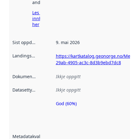
andre stader.
Les meir om
innhenting
her
Sist oppdatert
:
9. mai 2026
Landingsside
:
https://kartkatalog.geonorge.no/Metad
29ab-4905-ac3c-8d3b9ebd7dc8
Dokumentasjon
:
Ikkje oppgitt
Datasettype
:
Ikkje oppgitt
God (60%)
Metadatakvalitet
er ein indikator
på kor godt
datasettene er
beskrive ved
Metadatakvalitet
:
hjelp av