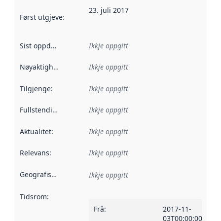
23. juli 2017
Først utgjeve
:
Denne datoen seier når dataa i dette datasettet 
Sist oppdatert
:
Ikkje oppgitt
Nøyaktigheit
:
Ikkje oppgitt
Tilgjenge
:
Ikkje oppgitt
Fullstendigheit
:
Ikkje oppgitt
Aktualitet
:
Ikkje oppgitt
Relevans
:
Ikkje oppgitt
Geografisk område
:
Ikkje oppgitt
Tidsrom
:
Frå
:
2017-11-
03T00:00:00Z