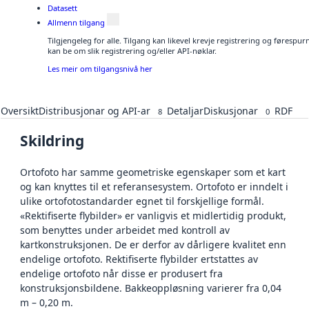
Datasett
Allmenn tilgang
Tilgjengeleg for alle. Tilgang kan likevel krevje registrering og førespu
kan be om slik registrering og/eller API-nøklar.
Les meir om tilgangsnivå her
Oversikt
Distribusjonar og API-ar
Detaljar
Diskusjonar
RDF
8
0
Skildring
Ortofoto har samme geometriske egenskaper som et kart
og kan knyttes til et referansesystem. Ortofoto er inndelt i
ulike ortofotostandarder egnet til forskjellige formål.
«Rektifiserte flybilder» er vanligvis et midlertidig produkt,
som benyttes under arbeidet med kontroll av
kartkonstruksjonen. De er derfor av dårligere kvalitet enn
endelige ortofoto. Rektifiserte flybilder ertstattes av
endelige ortofoto når disse er produsert fra
konstruksjonsbildene. Bakkeoppløsning varierer fra 0,04
m – 0,20 m.