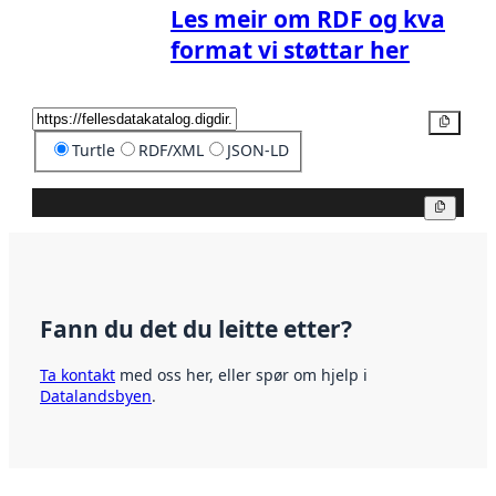
Les meir om RDF og kva
format vi støttar her
Kopier
Turtle
RDF/XML
JSON-LD
Kopier
Fann du det du leitte etter?
Ta kontakt
med oss her, eller spør om hjelp i
Datalandsbyen
.