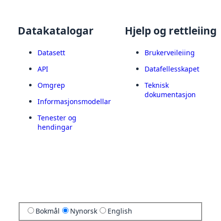
Datakatalogar
Hjelp og rettleiing
Datasett
Brukerveileiing
API
Datafellesskapet
Omgrep
Teknisk
dokumentasjon
Informasjonsmodellar
Tenester og
hendingar
Bokmål
Nynorsk
English