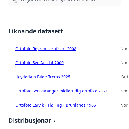
Liknande datasett
Ortofoto Røyken rektifisert 2008
Norg
Ortofoto Sør-Aurdal 2000
Norg
Høydedata Bilde Troms 2025
Kart
Ortofoto Sør-Varanger midlertidig ortofoto 2021
Norg
Ortofoto Larvik - Tjølling - Brunlanes 1966
Norg
Distribusjonar
8