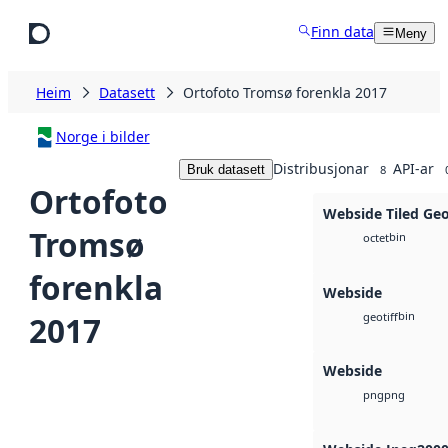
Hopp til hovudinnhald
Finn data
Meny
Heim
Datasett
Ortofoto Tromsø forenkla 2017
Norge i bilder
Distribusjonar
API-ar
Bruk datasett
8
Ortofoto
Webside Tiled Ge
Tromsø
bin
octet
forenkla
Webside
bin
2017
geotiff
Webside
png
png