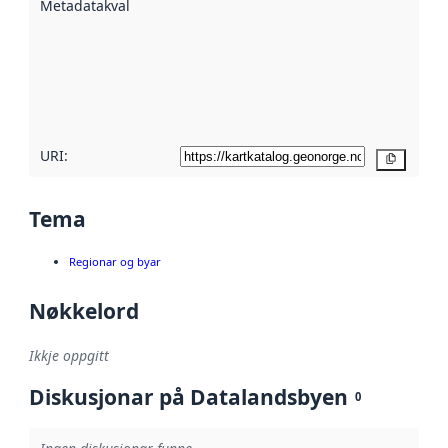
Metadatakvalitet
:
hjelp av
metadata.
Les meir om
metadatakvalitet
her
URI:
Kopier
Tema
Regionar og byar
Nøkkelord
Ikkje oppgitt
Diskusjonar på Datalandsbyen
0