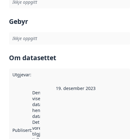
Ikkje oppgitt
Gebyr
Ikkje oppgitt
Om datasettet
Utgjevar
:
19. desember 2023
Denne datoen
viser når
datasettet vart
henta inn av
data.norge.no.
Det kan ha
vore
Publisert
:
tilgjengeleg