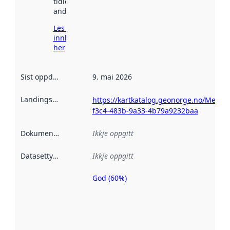
tidlegare
andre stader.
Les meir om
innhenting
her
Sist oppdatert
:
9. mai 2026
Landingsside
:
https://kartkatalog.geonorge.no/Metad
f3c4-483b-9a33-4b79a9232baa
Dokumentasjon
:
Ikkje oppgitt
Datasettype
:
Ikkje oppgitt
God (60%)
Metadatakvalitet
er ein indikator
på kor godt
datasettene er
beskrive ved