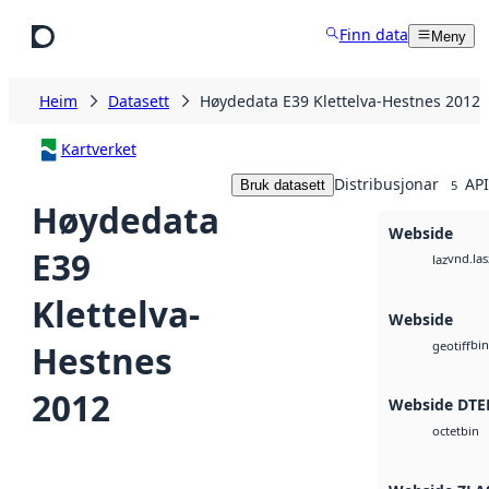
Hopp til hovudinnhald
Finn data
Meny
Heim
Datasett
Høydedata E39 Klettelva-Hestnes 2012
Kartverket
Distribusjonar
API
Bruk datasett
5
Høydedata
Webside
E39
vnd.las
laz
Klettelva-
Webside
bin
Hestnes
geotiff
2012
Webside DTE
bin
octet