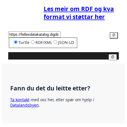
Les meir om RDF og kva
format vi støttar her
Kopier
Turtle
RDF/XML
JSON-LD
Kopier
Fann du det du leitte etter?
Ta kontakt
med oss her, eller spør om hjelp i
Datalandsbyen
.