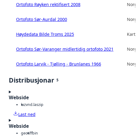
Ortofoto Røyken rektifisert 2008
Norg
Ortofoto Sør-Aurdal 2000
Norg
Høydedata Bilde Troms 2025
Kart
Ortofoto Sør-Varanger midlertidig ortofoto 2021
Norg
Ortofoto Larvik - Tjølling - Brunlanes 1966
Norg
Distribusjonar
5
Webside
laz
vnd.laszip
Last ned
Webside
geotiff
bin