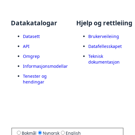
Datakatalogar
Hjelp og rettleiing
Datasett
Brukerveileiing
API
Datafellesskapet
Omgrep
Teknisk
dokumentasjon
Informasjonsmodellar
Tenester og
hendingar
Bokmål
Nynorsk
English