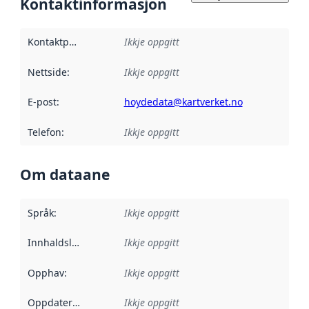
Kontaktinformasjon
Kontaktpunkt
:
Ikkje oppgitt
Nettside
:
Ikkje oppgitt
E-post
:
hoydedata@kartverket.no
Telefon
:
Ikkje oppgitt
Om dataane
Språk
:
Ikkje oppgitt
Innhaldsleverandørar
Ikkje oppgitt
:
Opphav
:
Ikkje oppgitt
Oppdateringsfrekvens
Ikkje oppgitt
: