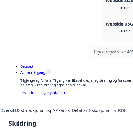
Webside ZLA
bin
octet
Webside US
bin
octet
Ingen registrerte API
Datasett
Allmenn tilgang
Tilgjengeleg for alle. Tilgang kan likevel krevje registrering og førespu
be om slik registrering og/eller API-nøklar.
Les meir om tilgangsnivå her
Oversikt
Distribusjonar og API-ar
Detaljar
Diskusjonar
RDF
5
0
Skildring