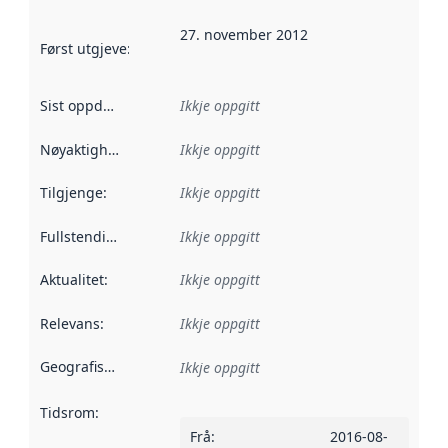
27. november 2012
Først utgjeve
:
Denne datoen seier når dataa i dette datasettet 
Sist oppdatert
:
Ikkje oppgitt
Nøyaktigheit
:
Ikkje oppgitt
Tilgjenge
:
Ikkje oppgitt
Fullstendigheit
:
Ikkje oppgitt
Aktualitet
:
Ikkje oppgitt
Relevans
:
Ikkje oppgitt
Geografisk område
:
Ikkje oppgitt
Tidsrom
:
Frå
:
2016-08-