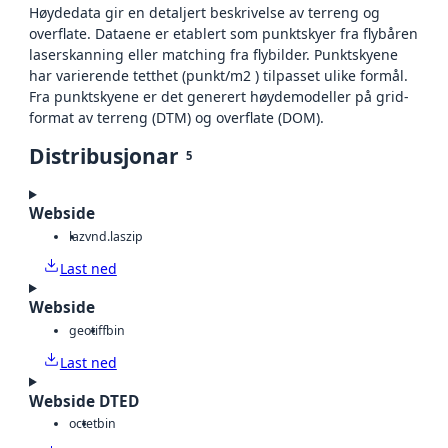
Høydedata gir en detaljert beskrivelse av terreng og
overflate. Dataene er etablert som punktskyer fra flybåren
laserskanning eller matching fra flybilder. Punktskyene
har varierende tetthet (punkt/m2 ) tilpasset ulike formål.
Fra punktskyene er det generert høydemodeller på grid-
format av terreng (DTM) og overflate (DOM).
Distribusjonar
5
Webside
laz
vnd.laszip
Last ned
Webside
geotiff
bin
Last ned
Webside DTED
octet
bin