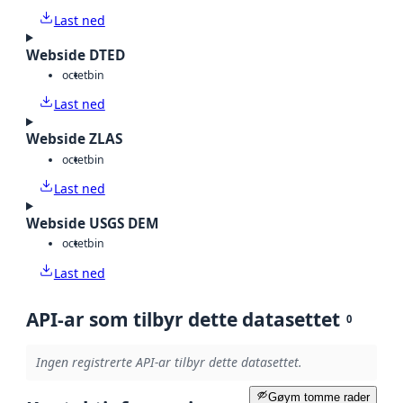
Last ned
Webside DTED
octet
bin
Last ned
Webside ZLAS
octet
bin
Last ned
Webside USGS DEM
octet
bin
Last ned
API-ar som tilbyr dette datasettet
0
Ingen registrerte API-ar tilbyr dette datasettet.
Gøym tomme rader