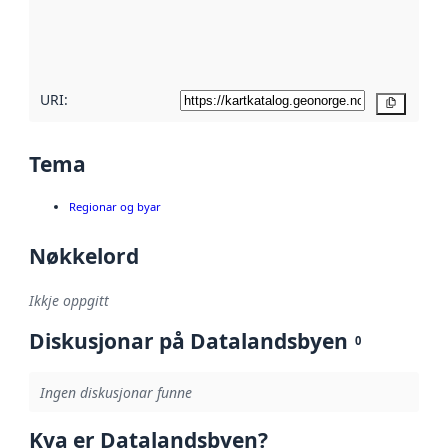
Les meir om
metadatakvalitet
her
URI:
Kopier
Tema
Regionar og byar
Nøkkelord
Ikkje oppgitt
Diskusjonar på Datalandsbyen
0
Ingen diskusjonar funne
Kva er Datalandsbyen?