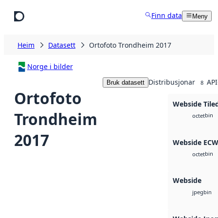
Hopp til hovudinnhald
Finn data
Meny
Heim
Datasett
Ortofoto Trondheim 2017
Norge i bilder
Distribusjonar
API
Bruk datasett
8
Ortofoto
Webside Tile
Trondheim
bin
octet
2017
Webside EC
bin
octet
Webside
bin
jpeg