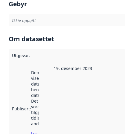
Gebyr
Ikkje oppgitt
Om datasettet
Utgjevar
:
19. desember 2023
Denne datoen
viser når
datasettet vart
henta inn av
data.norge.no.
Det kan ha
vore
Publisert
:
tilgjengeleg
tidlegare
andre stader.
Les meir om