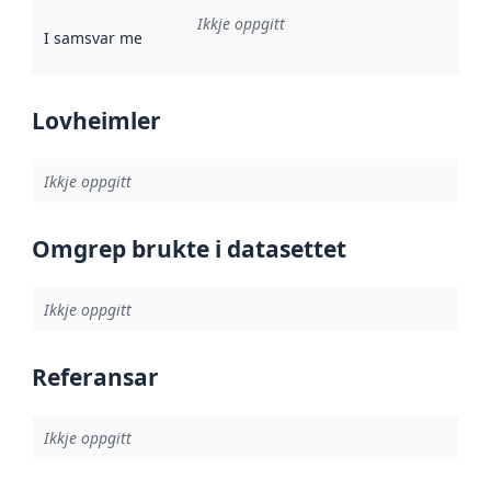
Ikkje oppgitt
I samsvar med
:
Referanse til ei implementeringsregel eller an
Lovheimler
Ikkje oppgitt
Omgrep brukte i datasettet
Ikkje oppgitt
Referansar
Ikkje oppgitt