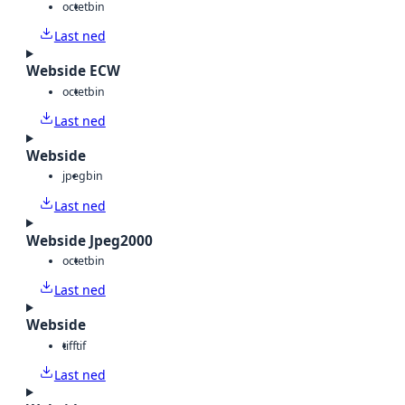
octet
bin
Last ned
Webside ECW
octet
bin
Last ned
Webside
jpeg
bin
Last ned
Webside Jpeg2000
octet
bin
Last ned
Webside
tiff
tif
Last ned