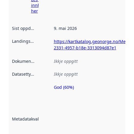
innhenting
her
Sist oppdatert
:
9. mai 2026
Landingsside
:
https://kartkatalog.geonorge.no/Metada
2331-4957-b18e-3313094d87e1
Dokumentasjon
:
Ikkje oppgitt
Datasettype
:
Ikkje oppgitt
God (60%)
Metadatakvalitet
er ein indikator
på kor godt
datasettene er
beskrive ved
Metadatakvalitet
:
hjelp av
metadata.