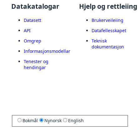
Datakatalogar
Hjelp og rettleiing
Datasett
Brukerveileiing
API
Datafellesskapet
Omgrep
Teknisk
dokumentasjon
Informasjonsmodellar
Tenester og
hendingar
Bokmål
Nynorsk
English