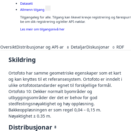
Datasett
Allmenn tilgang
Tilgjengeleg for alle. Tilgang kan likevel krevje registrering og førespu
be om slik registrering og/eller API-nøklar.
Les meir om tilgangsnivå her
Oversikt
Distribusjonar og API-ar
Detaljar
Diskusjonar
RDF
8
0
Skildring
Ortofoto har samme geometriske egenskaper som et kart
og kan knyttes til et referansesystem. Ortofoto er inndelt i
ulike ortofotostandarder egnet til forskjellige formål.
Ortofoto 10: Dekker normalt byområder og
utbyggingsområder der det er behov for god
stedfestingsnøyaktighet og høy oppløsning.
Bakkeoppløsningen er som regel 0,04 – 0,15 m.
Nøyaktighet ± 0.35 m.
Distribusjonar
8