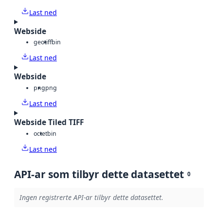
Last ned
Webside
geotiff
bin
Last ned
Webside
png
png
Last ned
Webside Tiled TIFF
octet
bin
Last ned
API-ar som tilbyr dette datasettet
0
Ingen registrerte API-ar tilbyr dette datasettet.