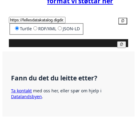
format vi støttar her
Kopier
Turtle
RDF/XML
JSON-LD
Kopier
Fann du det du leitte etter?
Ta kontakt
med oss her, eller spør om hjelp i
Datalandsbyen
.