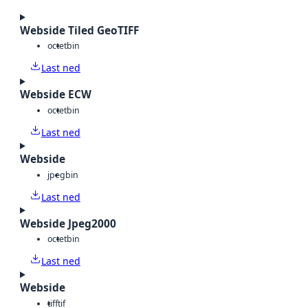
Webside Tiled GeoTIFF
octet
bin
Last ned
Webside ECW
octet
bin
Last ned
Webside
jpeg
bin
Last ned
Webside Jpeg2000
octet
bin
Last ned
Webside
tiff
tif