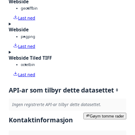
Webside
geotiff
bin
Last ned
Webside
png
png
Last ned
Webside Tiled TIFF
octet
bin
Last ned
API-ar som tilbyr dette datasettet
0
Ingen registrerte API-ar tilbyr dette datasettet.
Gøym tomme rader
Kontaktinformasjon