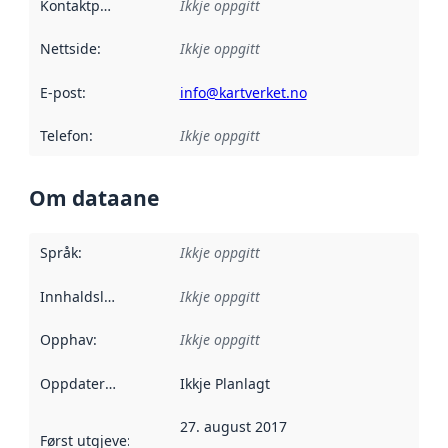
Kontaktpunkt
:
Ikkje oppgitt
Nettside
:
Ikkje oppgitt
E-post
:
info@kartverket.no
Telefon
:
Ikkje oppgitt
Om dataane
Språk
:
Ikkje oppgitt
Innhaldsleverandørar
Ikkje oppgitt
:
Opphav
:
Ikkje oppgitt
Oppdateringsfrekvens
Ikkje Planlagt
:
27. august 2017
Først utgjeve
:
Denne datoen seier når dataa i dette datasettet 