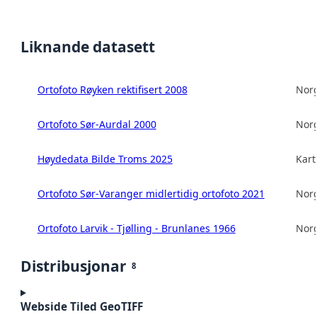
Liknande datasett
Ortofoto Røyken rektifisert 2008
Norg
Ortofoto Sør-Aurdal 2000
Norg
Høydedata Bilde Troms 2025
Kart
Ortofoto Sør-Varanger midlertidig ortofoto 2021
Norg
Ortofoto Larvik - Tjølling - Brunlanes 1966
Norg
Distribusjonar
8
Webside Tiled GeoTIFF