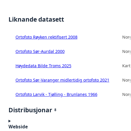
Liknande datasett
Ortofoto Røyken rektifisert 2008
Norg
Ortofoto Sør-Aurdal 2000
Norg
Høydedata Bilde Troms 2025
Kart
Ortofoto Sør-Varanger midlertidig ortofoto 2021
Norg
Ortofoto Larvik - Tjølling - Brunlanes 1966
Norg
Distribusjonar
8
Webside