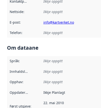
Kontaktpunkt
:
Ikkje oppgitt
Nettside
:
Ikkje oppgitt
E-post
:
info@kartverket.no
Telefon
:
Ikkje oppgitt
Om dataane
Språk
:
Ikkje oppgitt
Innhaldsleverandørar
Ikkje oppgitt
:
Opphav
:
Ikkje oppgitt
Oppdateringsfrekvens
Ikkje Planlagt
:
22. mai 2010
Først utgjeve
:
Denne datoen seier når dataa i dette datasettet 