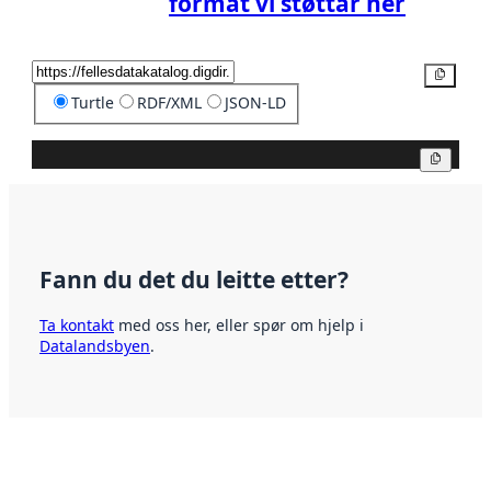
format vi støttar her
Kopier
Turtle
RDF/XML
JSON-LD
Kopier
Fann du det du leitte etter?
Ta kontakt
med oss her, eller spør om hjelp i
Datalandsbyen
.