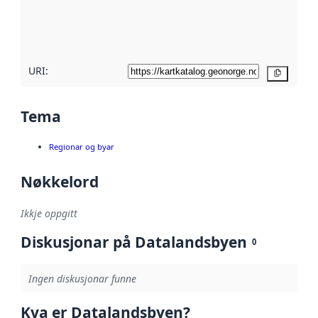
Les meir om
metadatakvalitet
her
URI:
Kopier
Tema
Regionar og byar
Nøkkelord
Ikkje oppgitt
Diskusjonar på Datalandsbyen
0
Ingen diskusjonar funne
Kva er Datalandsbyen?