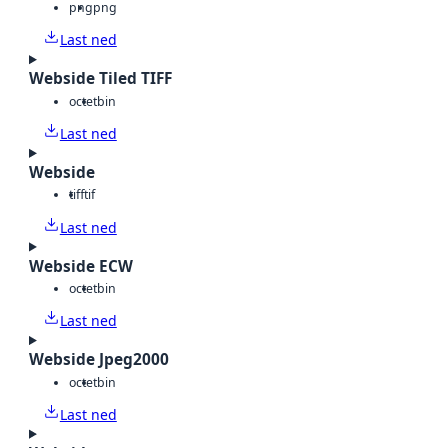
png
png
Last ned
Webside Tiled TIFF
octet
bin
Last ned
Webside
tiff
tif
Last ned
Webside ECW
octet
bin
Last ned
Webside Jpeg2000
octet
bin
Last ned