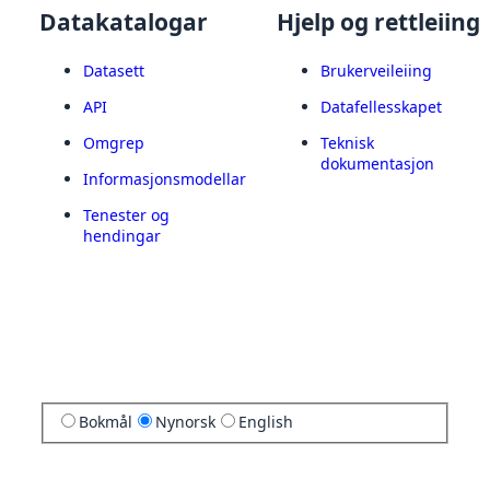
Datakatalogar
Hjelp og rettleiing
Datasett
Brukerveileiing
API
Datafellesskapet
Omgrep
Teknisk
dokumentasjon
Informasjonsmodellar
Tenester og
hendingar
Bokmål
Nynorsk
English