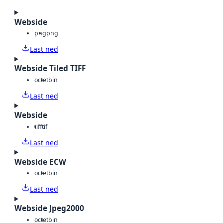
Webside
png
png
Last ned
Webside Tiled TIFF
octet
bin
Last ned
Webside
tiff
tif
Last ned
Webside ECW
octet
bin
Last ned
Webside Jpeg2000
octet
bin