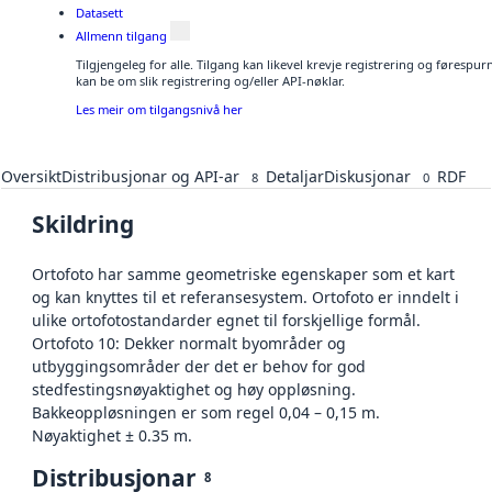
Datasett
Allmenn tilgang
Tilgjengeleg for alle. Tilgang kan likevel krevje registrering og førespu
kan be om slik registrering og/eller API-nøklar.
Les meir om tilgangsnivå her
Oversikt
Distribusjonar og API-ar
Detaljar
Diskusjonar
RDF
8
0
Skildring
Ortofoto har samme geometriske egenskaper som et kart
og kan knyttes til et referansesystem. Ortofoto er inndelt i
ulike ortofotostandarder egnet til forskjellige formål.
Ortofoto 10: Dekker normalt byområder og
utbyggingsområder der det er behov for god
stedfestingsnøyaktighet og høy oppløsning.
Bakkeoppløsningen er som regel 0,04 – 0,15 m.
Nøyaktighet ± 0.35 m.
Distribusjonar
8