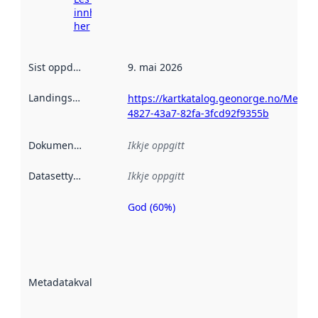
innhenting
her
Sist oppdatert
:
9. mai 2026
Landingsside
:
https://kartkatalog.geonorge.no/Metad
4827-43a7-82fa-3fcd92f9355b
Dokumentasjon
:
Ikkje oppgitt
Datasettype
:
Ikkje oppgitt
God (60%)
Metadatakvalitet
er ein indikator
på kor godt
datasettene er
beskrive ved
Metadatakvalitet
:
hjelp av
metadata.