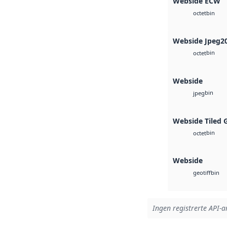
Webside ECW
bin
octet
Webside Jpeg2
bin
octet
Webside
bin
jpeg
Webside Tiled 
bin
octet
Webside
bin
geotiff
Ingen registrerte API-ar