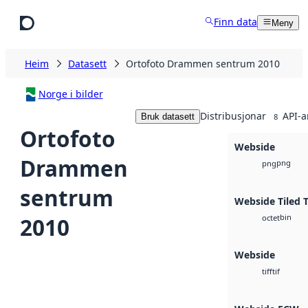
Hopp til hovudinnhald
Finn data
Meny
Heim
Datasett
Ortofoto Drammen sentrum 2010
Norge i bilder
Distribusjonar
API-a
Bruk datasett
8
Ortofoto
Webside
Drammen
png
png
sentrum
Webside Tiled 
bin
2010
octet
Webside
tif
tiff