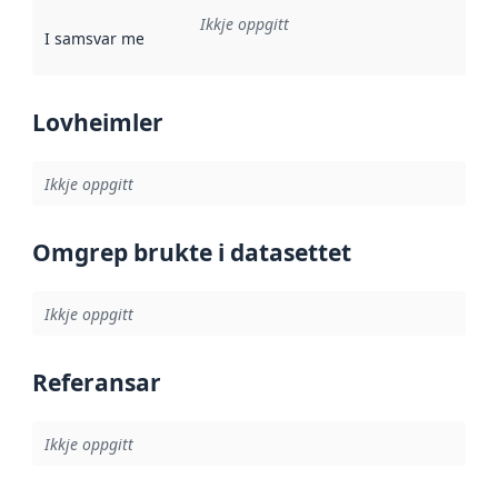
Ikkje oppgitt
I samsvar med
:
Referanse til ei implementeringsregel eller an
Lovheimler
Ikkje oppgitt
Omgrep brukte i datasettet
Ikkje oppgitt
Referansar
Ikkje oppgitt