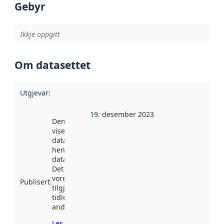
Gebyr
Ikkje oppgitt
Om datasettet
Utgjevar
:
19. desember 2023
Denne datoen
viser når
datasettet vart
henta inn av
data.norge.no.
Det kan ha
vore
Publisert
:
tilgjengeleg
tidlegare
andre stader.
Les meir om