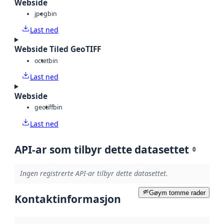
Webside
jpeg
bin
Last ned
Webside Tiled GeoTIFF
octet
bin
Last ned
Webside
geotiff
bin
Last ned
API-ar som tilbyr dette datasettet
0
Ingen registrerte API-ar tilbyr dette datasettet.
Gøym tomme rader
Kontaktinformasjon