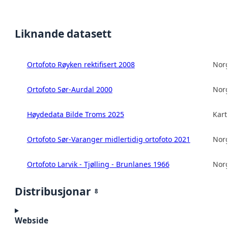
Liknande datasett
Ortofoto Røyken rektifisert 2008
Norg
Ortofoto Sør-Aurdal 2000
Norg
Høydedata Bilde Troms 2025
Kart
Ortofoto Sør-Varanger midlertidig ortofoto 2021
Norg
Ortofoto Larvik - Tjølling - Brunlanes 1966
Norg
Distribusjonar
8
Webside