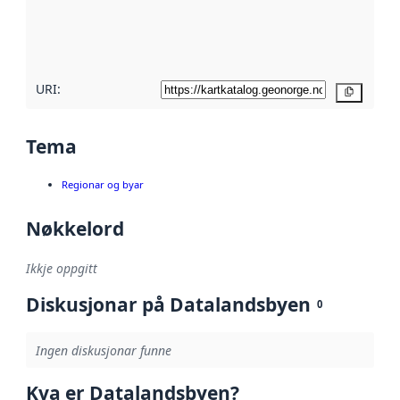
Les meir om
metadatakvalitet
her
URI:
Kopier
Tema
Regionar og byar
Nøkkelord
Ikkje oppgitt
Diskusjonar på Datalandsbyen
0
Ingen diskusjonar funne
Kva er Datalandsbyen?