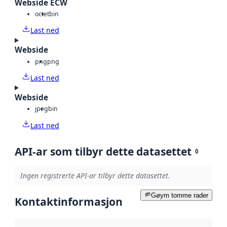
Webside ECW
octet
bin
Last ned
Webside
png
png
Last ned
Webside
jpeg
bin
Last ned
API-ar som tilbyr dette datasettet
0
Ingen registrerte API-ar tilbyr dette datasettet.
Gøym tomme rader
Kontaktinformasjon