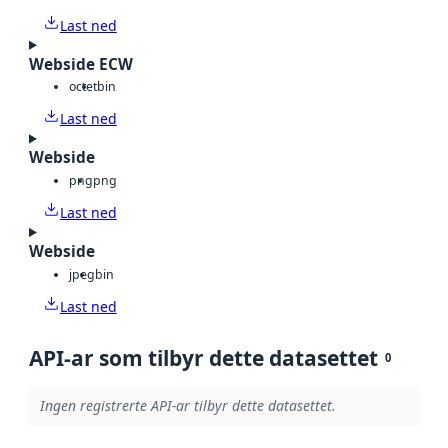
Last ned
Webside ECW
octet
bin
Last ned
Webside
png
png
Last ned
Webside
jpeg
bin
Last ned
API-ar som tilbyr dette datasettet
0
Ingen registrerte API-ar tilbyr dette datasettet.