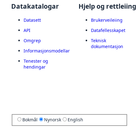
Datakatalogar
Hjelp og rettleiing
Datasett
Brukerveileiing
API
Datafellesskapet
Omgrep
Teknisk
dokumentasjon
Informasjonsmodellar
Tenester og
hendingar
Bokmål
Nynorsk
English