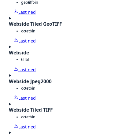
geotiff
bin
Last ned
Webside Tiled GeoTIFF
octet
bin
Last ned
Webside
tiff
tif
Last ned
Webside Jpeg2000
octet
bin
Last ned
Webside Tiled TIFF
octet
bin
Last ned