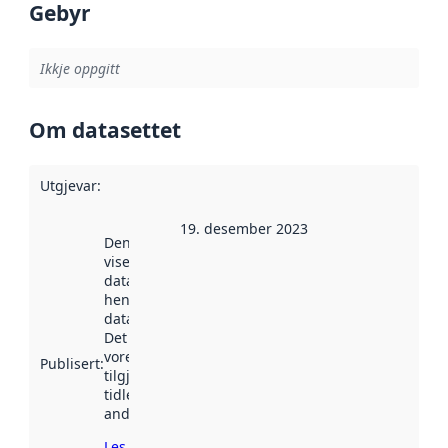
Gebyr
Ikkje oppgitt
Om datasettet
Utgjevar
:
19. desember 2023
Denne datoen
viser når
datasettet vart
henta inn av
data.norge.no.
Det kan ha
vore
Publisert
:
tilgjengeleg
tidlegare
andre stader.
Les meir om