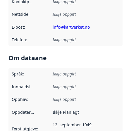
Kontaktpunkt
:
Ikkje oppgitt
Nettside
:
Ikkje oppgitt
E-post
:
info@kartverket.no
Telefon
:
Ikkje oppgitt
Om dataane
Språk
:
Ikkje oppgitt
Innhaldsleverandørar
Ikkje oppgitt
:
Opphav
:
Ikkje oppgitt
Oppdateringsfrekvens
Ikkje Planlagt
:
12. september 1949
Først utgjeve
:
Denne datoen seier når dataa i dette datasettet 