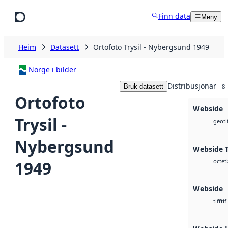
Hopp til hovudinnhald
Finn data
Meny
Heim
Datasett
Ortofoto Trysil - Nybergsund 1949
Norge i bilder
Distribusjonar
Bruk datasett
8
Ortofoto
Webside
Trysil -
geoti
Nybergsund
Webside T
1949
octet
Webside
tif
tiff