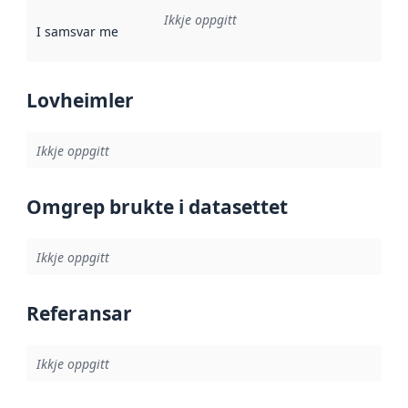
Ikkje oppgitt
I samsvar med
:
Referanse til ei implementeringsregel eller an
Lovheimler
Ikkje oppgitt
Omgrep brukte i datasettet
Ikkje oppgitt
Referansar
Ikkje oppgitt