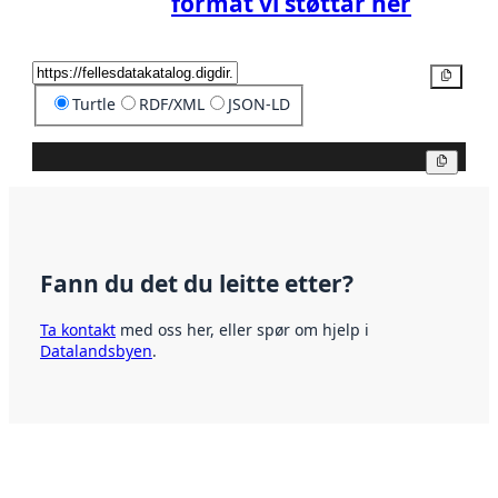
format vi støttar her
Kopier
Turtle
RDF/XML
JSON-LD
Kopier
Fann du det du leitte etter?
Ta kontakt
med oss her, eller spør om hjelp i
Datalandsbyen
.