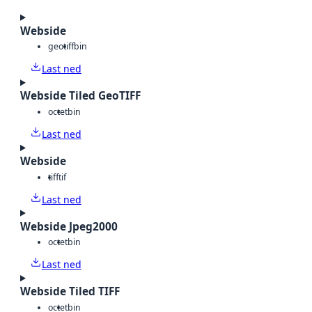
Webside
geotiff
bin
Last ned
Webside Tiled GeoTIFF
octet
bin
Last ned
Webside
tiff
tif
Last ned
Webside Jpeg2000
octet
bin
Last ned
Webside Tiled TIFF
octet
bin