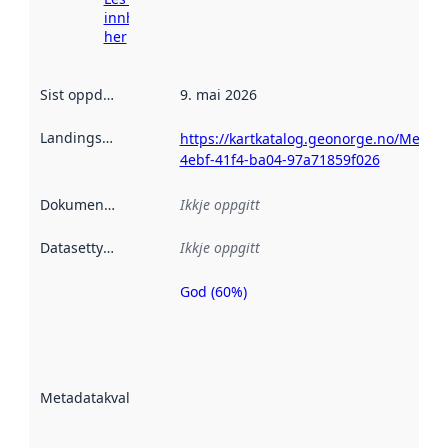
innhenting
her
Sist oppdatert
:
9. mai 2026
Landingsside
:
https://kartkatalog.geonorge.no/Metad
4ebf-41f4-ba04-97a71859f026
Dokumentasjon
:
Ikkje oppgitt
Datasettype
:
Ikkje oppgitt
God (60%)
Metadatakvalitet
er ein indikator
på kor godt
datasettene er
beskrive ved
Metadatakvalitet
:
hjelp av
metadata.