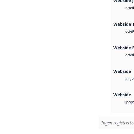
Webside 
octet
Webside T
octet
Webside 
octet
Webside
p
png
Webside
b
jpeg
Ingen registrerte 