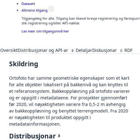
Datasett
Allmenn tilgang
Tilgjengeleg for alle. Tilgang kan likevel krevje registrering og føresp
slik registrering og/eller API-nøklar.
Les meir om tilgangsnivå her
Oversikt
Distribusjonar og API-ar
Detaljar
Diskusjonar
RDF
8
0
Skildring
Ortofoto har samme geometriske egenskaper som et kart
for alle objekter lokalisert på bakkenivå og kan knyttes til
et referansesystem. Bakkeoppløsning på ortofoto varierer
og er oppgitt i metadataene. For prosjekter gjennomført
før 2020, vil nøyaktigheten variere fra 0,5-2 m avhengig
av bakkeoppløsning og benyttet terrengmodell. Fra 2020
er nøyaktigheten til produktet oppgitt i
metadatainformasjonen.
Distribusjonar
8