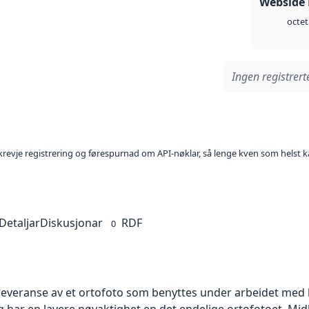
Webside
octet
Ingen registrerte
l krevje registrering og førespurnad om API-nøklar, så lenge kven som helst ka
Detaljar
Diskusjonar
RDF
0
 leveranse av et ortofoto som benyttes under arbeidet med 
 har en lavere nøyaktighet en det endelige ortofotoet. Mi