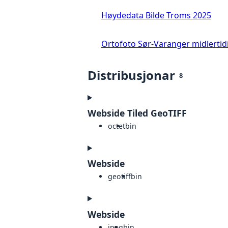
Høydedata Bilde Troms 2025
Ortofoto Sør-Varanger midlertid
Distribusjonar
8
Webside Tiled GeoTIFF
octet
bin
Webside
geotiff
bin
Webside
jpeg
bin