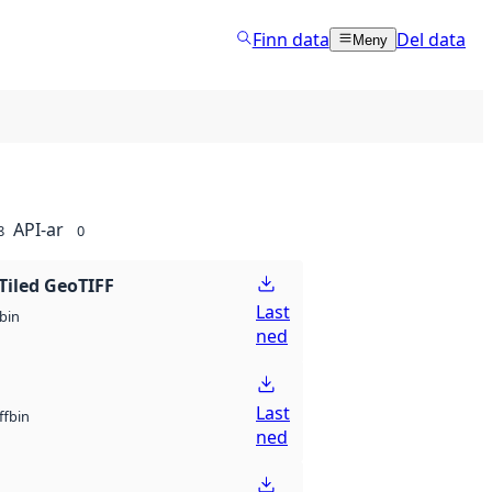
Finn data
Del data
Meny
API-ar
8
0
Tiled GeoTIFF
Last
bin
ned
Last
bin
ff
ned