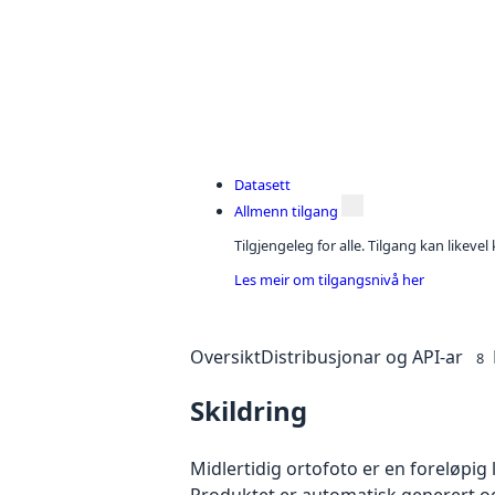
Datasett
Allmenn tilgang
Tilgjengeleg for alle. Tilgang kan likeve
Les meir om tilgangsnivå her
Oversikt
Distribusjonar og API-ar
8
Skildring
Midlertidig ortofoto er en foreløpig
Produktet er automatisk generert og