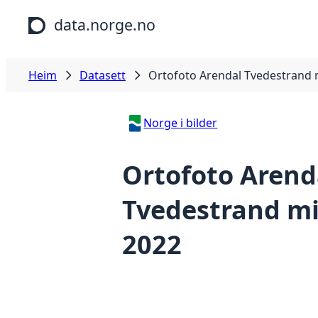
Hopp til hovudinnhald
data.norge.no
Heim
Datasett
Ortofoto Arendal Tvedestrand m
Norge i bilder
Ortofoto Arend
Tvedestrand mi
2022