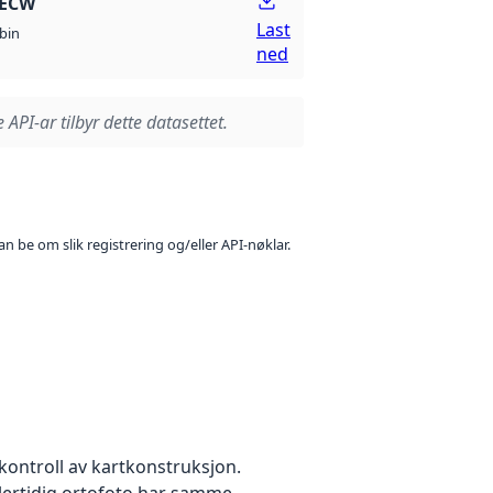
 ECW
Last
bin
ned
 API-ar tilbyr dette datasettet.
n be om slik registrering og/eller API-nøklar.
kontroll av kartkonstruksjon.
dlertidig ortofoto har samme