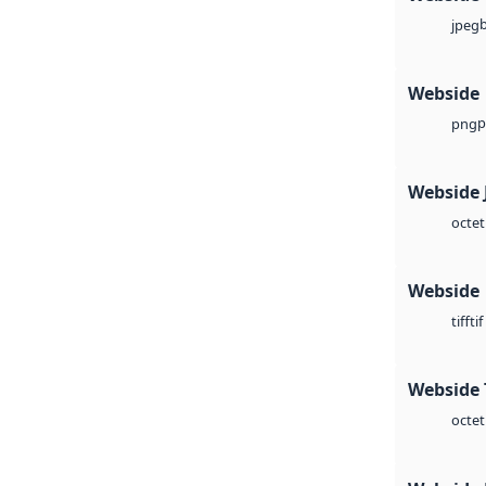
jpeg
Webside
p
png
Webside 
octet
Webside
tif
tiff
Webside 
octet