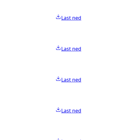
Last ned
Last ned
Last ned
Last ned