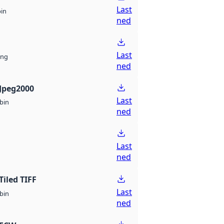
Last
bin
ned
Last
ng
ned
Jpeg2000
Last
bin
ned
Last
ned
Tiled TIFF
Last
bin
ned