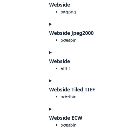
Webside
png
png
Webside Jpeg2000
octet
bin
Webside
tiff
tif
Webside Tiled TIFF
octet
bin
Webside ECW
octet
bin