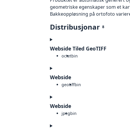
geometriske egenskaper som et kart f
Bakkeoppløsning på ortofoto varierer f
Distribusjonar
8
Webside Tiled GeoTIFF
octet
bin
Webside
geotiff
bin
Webside
jpeg
bin