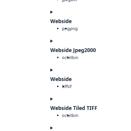
Webside
png
png
Webside Jpeg2000
octet
bin
Webside
tiff
tif
Webside Tiled TIFF
octet
bin