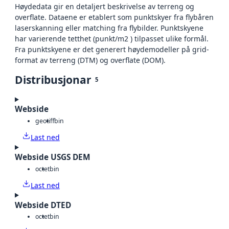
Høydedata gir en detaljert beskrivelse av terreng og
overflate. Dataene er etablert som punktskyer fra flybåren
laserskanning eller matching fra flybilder. Punktskyene
har varierende tetthet (punkt/m2 ) tilpasset ulike formål.
Fra punktskyene er det generert høydemodeller på grid-
format av terreng (DTM) og overflate (DOM).
Distribusjonar
5
Webside
geotiff
bin
Last ned
Webside USGS DEM
octet
bin
Last ned
Webside DTED
octet
bin