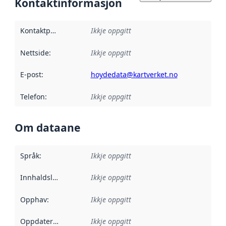
Kontaktinformasjon
Kontaktpunkt
:
Ikkje oppgitt
Nettside
:
Ikkje oppgitt
E-post
:
hoydedata@kartverket.no
Telefon
:
Ikkje oppgitt
Om dataane
Språk
:
Ikkje oppgitt
Innhaldsleverandørar
Ikkje oppgitt
:
Opphav
:
Ikkje oppgitt
Oppdateringsfrekvens
Ikkje oppgitt
: