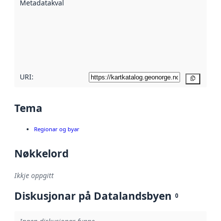
Metadatakvalitet
:
hjelp av
metadata.
Les meir om
metadatakvalitet
her
URI:
Kopier
Tema
Regionar og byar
Nøkkelord
Ikkje oppgitt
Diskusjonar på Datalandsbyen
0