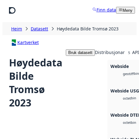
Hopp til hovudinnhald
Finn data
Meny
Heim
Datasett
Høydedata Bilde Tromsø 2023
Kartverket
Distribusjonar
API
Bruk datasett
5
Høydedata
Webside
Bilde
bin
geotiff
Tromsø
Webside US
bin
2023
octet
Webside DTE
bin
octet