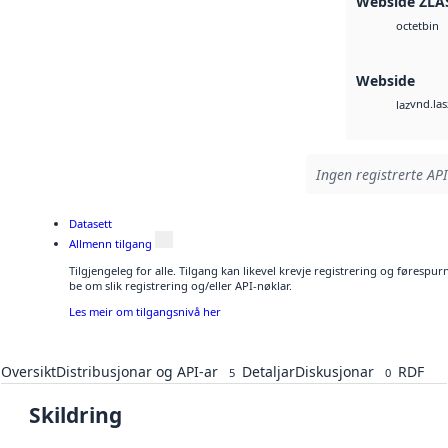
Webside ZLA
bin
octet
Webside
vnd.las
laz
Ingen registrerte API
Datasett
Allmenn tilgang
Tilgjengeleg for alle. Tilgang kan likevel krevje registrering og førespu
be om slik registrering og/eller API-nøklar.
Les meir om tilgangsnivå her
Oversikt
Distribusjonar og API-ar
Detaljar
Diskusjonar
RDF
5
0
Skildring