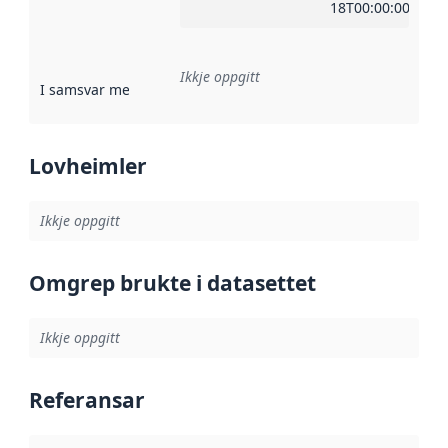
18T00:00:00Z
Ikkje oppgitt
I samsvar med
:
Referanse til ei implementeringsregel eller an
Lovheimler
Ikkje oppgitt
Omgrep brukte i datasettet
Ikkje oppgitt
Referansar