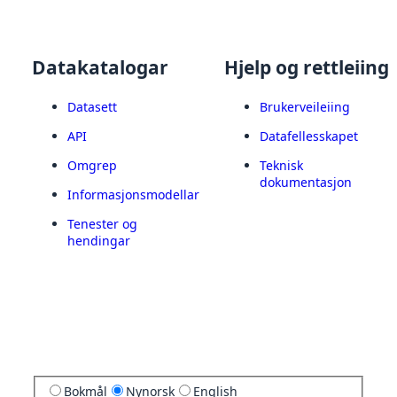
Datakatalogar
Hjelp og rettleiing
Datasett
Brukerveileiing
API
Datafellesskapet
Omgrep
Teknisk
dokumentasjon
Informasjonsmodellar
Tenester og
hendingar
Bokmål
Nynorsk
English