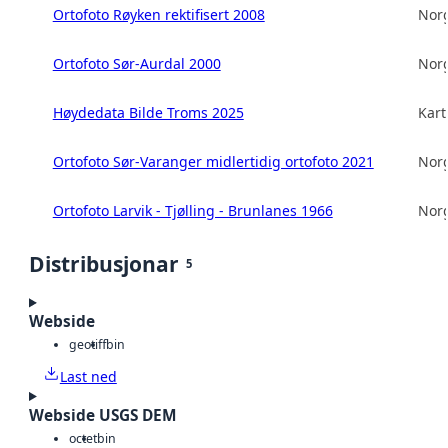
Ortofoto Røyken rektifisert 2008
Norg
Ortofoto Sør-Aurdal 2000
Norg
Høydedata Bilde Troms 2025
Kart
Ortofoto Sør-Varanger midlertidig ortofoto 2021
Norg
Ortofoto Larvik - Tjølling - Brunlanes 1966
Norg
Distribusjonar
5
Webside
geotiff
bin
Last ned
Webside USGS DEM
octet
bin