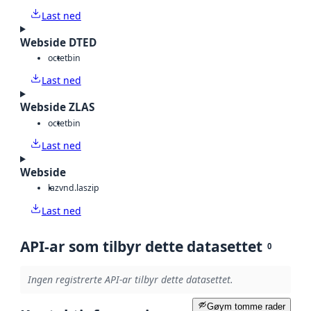
Last ned
Webside DTED
octet
bin
Last ned
Webside ZLAS
octet
bin
Last ned
Webside
laz
vnd.laszip
Last ned
API-ar som tilbyr dette datasettet
0
Ingen registrerte API-ar tilbyr dette datasettet.
Gøym tomme rader