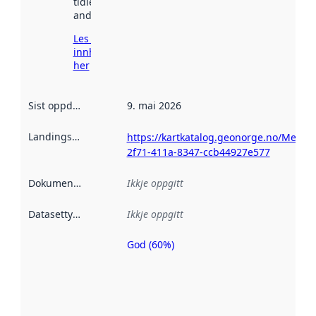
tidlegare
andre stader.
Les meir om
innhenting
her
Sist oppdatert
:
9. mai 2026
Landingsside
:
https://kartkatalog.geonorge.no/Metad
2f71-411a-8347-ccb44927e577
Dokumentasjon
:
Ikkje oppgitt
Datasettype
:
Ikkje oppgitt
God (60%)
Metadatakvalitet
er ein indikator
på kor godt
datasettene er
beskrive ved