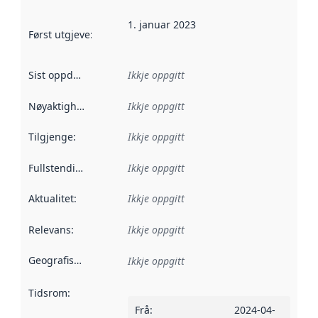
1. januar 2023
Først utgjeve
:
Denne datoen seier når dataa i dette datasettet 
Sist oppdatert
:
Ikkje oppgitt
Nøyaktigheit
:
Ikkje oppgitt
Tilgjenge
:
Ikkje oppgitt
Fullstendigheit
:
Ikkje oppgitt
Aktualitet
:
Ikkje oppgitt
Relevans
:
Ikkje oppgitt
Geografisk område
:
Ikkje oppgitt
Tidsrom
:
Frå
:
2024-04-