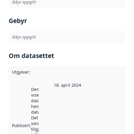
Ikkje oppgitt
Gebyr
Ikkje oppgitt
Om datasettet
Utgjevar
:
18. april 2024
Denne datoen
viser når
datasettet vart
henta inn av
data.norge.no.
Det kan ha
vore
Publisert
:
tilgjengeleg