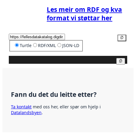
Les meir om RDF og kva
format vi støttar her
Kopier
Turtle
RDF/XML
JSON-LD
Kopier
Fann du det du leitte etter?
Ta kontakt
med oss her, eller spør om hjelp i
Datalandsbyen
.