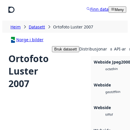
Hopp til hovudinnhald
Finn data
Meny
Heim
Datasett
Ortofoto Luster 2007
Norge i bilder
Distribusjonar
API-ar
Bruk datasett
8
Ortofoto
Webside Jpeg200
Luster
bin
octet
2007
Webside
bin
geotiff
Webside
tif
tiff