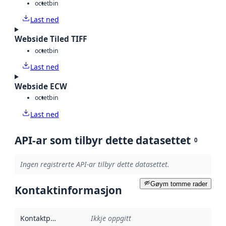
octet
bin
Last ned
Webside Tiled TIFF
octet
bin
Last ned
Webside ECW
octet
bin
Last ned
API-ar som tilbyr dette datasettet
0
Ingen registrerte API-ar tilbyr dette datasettet.
Gøym tomme rader
Kontaktinformasjon
Kontaktpunkt
:
Ikkje oppgitt