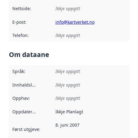
Nettside
:
Ikkje oppgitt
E-post
:
info@kartverket.no
Telefon
:
Ikkje oppgitt
Om dataane
Språk
:
Ikkje oppgitt
Innhaldsleverandørar
Ikkje oppgitt
:
Opphav
:
Ikkje oppgitt
Oppdateringsfrekvens
Ikkje Planlagt
:
8. juni 2007
Først utgjeve
:
Denne datoen seier når dataa i dette datasettet 