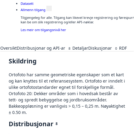
Datasett
Allmenn tilgang
Tilgjengeleg for alle. Tilgang kan likevel krevje registrering og førespu
kan be om slik registrering og/eller API-nøklar.
Les meir om tilgangsnivå her
Oversikt
Distribusjonar og API-ar
Detaljar
Diskusjonar
RDF
8
0
Skildring
Ortofoto har samme geometriske egenskaper som et kart
og kan knyttes til et referansesystem. Ortofoto er inndelt i
ulike ortofotostandarder egnet til forskjellige formål.
Ortofoto 20: Dekker områder som i hovedsak består av
tett- og spredt bebyggelse og jordbruksområder.
Bakkeoppløsning er vanligvis > 0,15 – 0,25 m. Nøyaktighet
± 0.50 m.
Distribusjonar
8