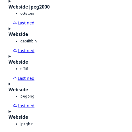
Webside Jpeg2000
octet
bin
Last ned
Webside
geotiff
bin
Last ned
Webside
tiff
tif
Last ned
Webside
png
png
Last ned
Webside
jpeg
bin