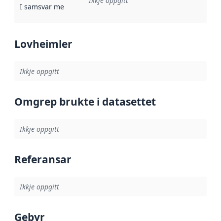
Ikkje oppgitt
I samsvar med
:
Referanse til ei implementeringsregel eller an
Lovheimler
Ikkje oppgitt
Omgrep brukte i datasettet
Ikkje oppgitt
Referansar
Ikkje oppgitt
Gebyr