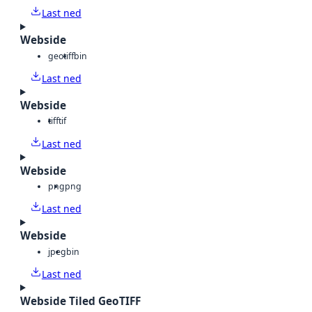
Last ned
Webside
geotiff
bin
Last ned
Webside
tiff
tif
Last ned
Webside
png
png
Last ned
Webside
jpeg
bin
Last ned
Webside Tiled GeoTIFF