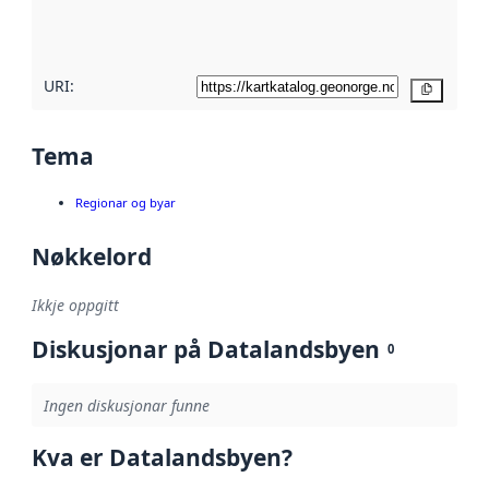
metadatakvalitet
her
URI:
Kopier
Tema
Regionar og byar
Nøkkelord
Ikkje oppgitt
Diskusjonar på Datalandsbyen
0
Ingen diskusjonar funne
Kva er Datalandsbyen?