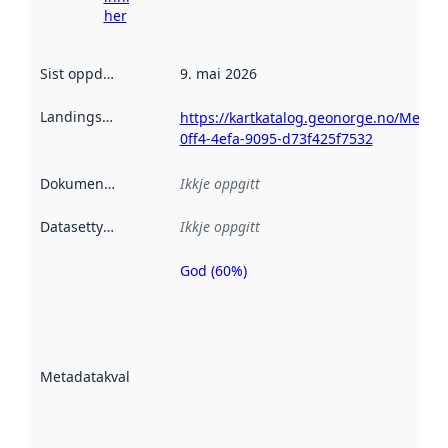
her
Sist oppdatert
:
9. mai 2026
Landingsside
:
https://kartkatalog.geonorge.no/Metad
0ff4-4efa-9095-d73f425f7532
Dokumentasjon
:
Ikkje oppgitt
Datasettype
:
Ikkje oppgitt
God (60%)
Metadatakvalitet
er ein indikator
på kor godt
datasettene er
beskrive ved
Metadatakvalitet
:
hjelp av
metadata.
Les meir om