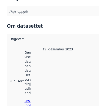
Ikkje oppgitt
Om datasettet
Utgjevar
:
19. desember 2023
Denne datoen
viser når
datasettet vart
henta inn av
data.norge.no.
Det kan ha
vore
Publisert
:
tilgjengeleg
tidlegare
andre stader.
Les meir om
innhenting