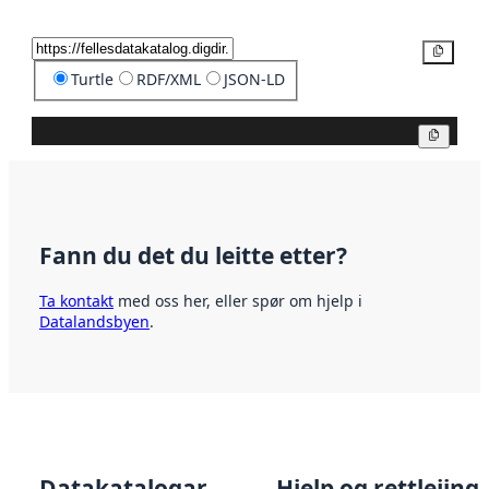
Kopier
Turtle
RDF/XML
JSON-LD
Kopier
Fann du det du leitte etter?
Ta kontakt
med oss her, eller spør om hjelp i
Datalandsbyen
.
Datakatalogar
Hjelp og rettleiing