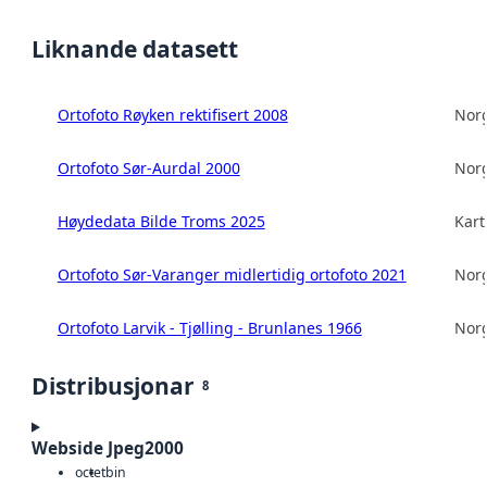
Liknande datasett
Ortofoto Røyken rektifisert 2008
Norg
Ortofoto Sør-Aurdal 2000
Norg
Høydedata Bilde Troms 2025
Kart
Ortofoto Sør-Varanger midlertidig ortofoto 2021
Norg
Ortofoto Larvik - Tjølling - Brunlanes 1966
Norg
Distribusjonar
8
Webside Jpeg2000
octet
bin