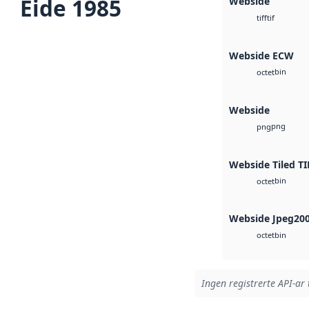
Eide 1985
Webside
tif
tiff
Webside ECW
bin
octet
Webside
png
png
Webside Tiled TI
bin
octet
Webside Jpeg20
bin
octet
Ingen registrerte API-ar 