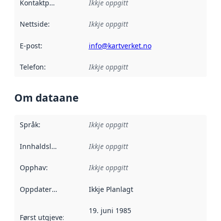
Kontaktpunkt
:
Ikkje oppgitt
Nettside
:
Ikkje oppgitt
E-post
:
info@kartverket.no
Telefon
:
Ikkje oppgitt
Om dataane
Språk
:
Ikkje oppgitt
Innhaldsleverandørar
Ikkje oppgitt
:
Opphav
:
Ikkje oppgitt
Oppdateringsfrekvens
Ikkje Planlagt
:
19. juni 1985
Først utgjeve
:
Denne datoen seier når dataa i dette datasettet 