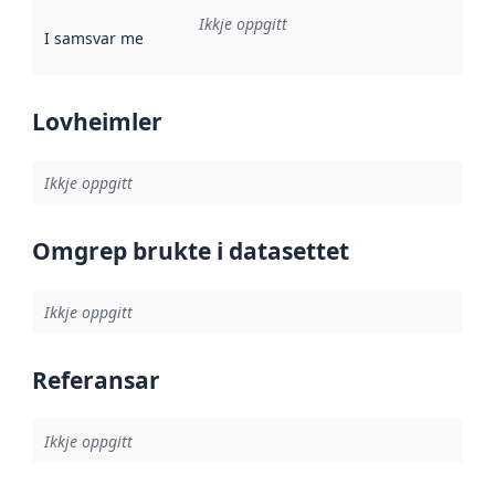
Ikkje oppgitt
I samsvar med
:
Referanse til ei implementeringsregel eller an
Lovheimler
Ikkje oppgitt
Omgrep brukte i datasettet
Ikkje oppgitt
Referansar
Ikkje oppgitt