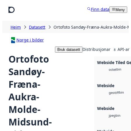
Hopp til hovudinnhald
Finn data
Meny
Heim
Datasett
Ortofoto Sandøy-Fræna-Aukra-Molde-M
Norge i bilder
Distribusjonar
API-ar
Bruk datasett
8
Ortofoto
Webside Tiled G
Sandøy-
bin
octet
Fræna-
Webside
bin
Aukra-
geotiff
Molde-
Webside
bin
jpeg
Midsund-