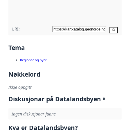
Les meir om
metadatakvalitet
her
URI:
Kopier
Tema
Regionar og byar
Nøkkelord
Ikkje oppgitt
Diskusjonar på Datalandsbyen
0
Ingen diskusjonar funne
Kva er Datalandsbyen?