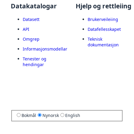
Datakatalogar
Hjelp og rettleiing
Datasett
Brukerveileiing
API
Datafellesskapet
Omgrep
Teknisk
dokumentasjon
Informasjonsmodellar
Tenester og
hendingar
Bokmål
Nynorsk
English