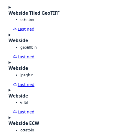
Webside Tiled GeoTIFF
octet
bin
Last ned
Webside
geotiff
bin
Last ned
Webside
jpeg
bin
Last ned
Webside
tiff
tif
Last ned
Webside ECW
octet
bin