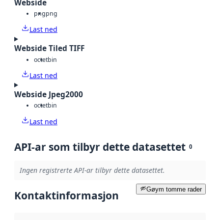
Webside
png
png
Last ned
Webside Tiled TIFF
octet
bin
Last ned
Webside Jpeg2000
octet
bin
Last ned
API-ar som tilbyr dette datasettet
0
Ingen registrerte API-ar tilbyr dette datasettet.
Gøym tomme rader
Kontaktinformasjon