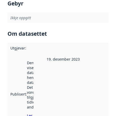
Gebyr
Ikkje oppgitt
Om datasettet
Utgjevar
:
19. desember 2023
Denne datoen
viser når
datasettet vart
henta inn av
data.norge.no.
Det kan ha
vore
Publisert
:
tilgjengeleg
tidlegare
andre stader.
Les meir om