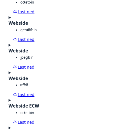
octet
bin
Last ned
Webside
geotiff
bin
Last ned
Webside
jpeg
bin
Last ned
Webside
tiff
tif
Last ned
Webside ECW
octet
bin
Last ned