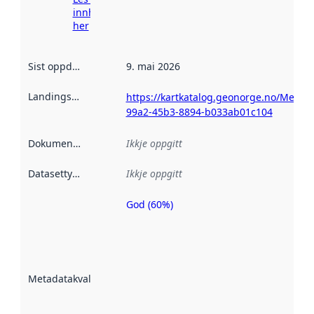
innhenting
her
Sist oppdatert
:
9. mai 2026
Landingsside
:
https://kartkatalog.geonorge.no/Metad
99a2-45b3-8894-b033ab01c104
Dokumentasjon
:
Ikkje oppgitt
Datasettype
:
Ikkje oppgitt
God (60%)
Metadatakvalitet
er ein indikator
på kor godt
datasettene er
beskrive ved
Metadatakvalitet
:
hjelp av
metadata.