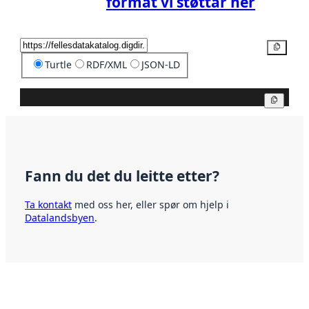
format vi støttar her
Kopier
Turtle
RDF/XML
JSON-LD
Kopier
Fann du det du leitte etter?
Ta kontakt
med oss her, eller spør om hjelp i
Datalandsbyen
.