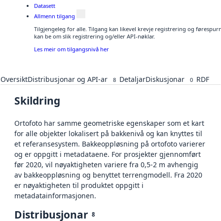
Datasett
Allmenn tilgang
Tilgjengeleg for alle. Tilgang kan likevel krevje registrering og førespu
kan be om slik registrering og/eller API-nøklar.
Les meir om tilgangsnivå her
Oversikt
Distribusjonar og API-ar
Detaljar
Diskusjonar
RDF
8
0
Skildring
Ortofoto har samme geometriske egenskaper som et kart
for alle objekter lokalisert på bakkenivå og kan knyttes til
et referansesystem. Bakkeoppløsning på ortofoto varierer
og er oppgitt i metadataene. For prosjekter gjennomført
før 2020, vil nøyaktigheten variere fra 0,5-2 m avhengig
av bakkeoppløsning og benyttet terrengmodell. Fra 2020
er nøyaktigheten til produktet oppgitt i
metadatainformasjonen.
Distribusjonar
8