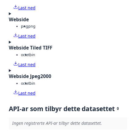
Last ned
Webside
png
png
Last ned
Webside Tiled TIFF
octet
bin
Last ned
Webside Jpeg2000
octet
bin
Last ned
API-ar som tilbyr dette datasettet
0
Ingen registrerte API-ar tilbyr dette datasettet.