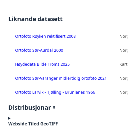
Liknande datasett
Ortofoto Røyken rektifisert 2008
Norg
Ortofoto Sør-Aurdal 2000
Norg
Høydedata Bilde Troms 2025
Kart
Ortofoto Sør-Varanger midlertidig ortofoto 2021
Norg
Ortofoto Larvik - Tjølling - Brunlanes 1966
Norg
Distribusjonar
8
Webside Tiled GeoTIFF