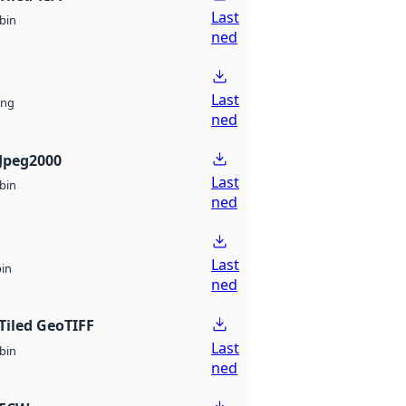
Last
bin
ned
Last
ng
ned
Jpeg2000
Last
bin
ned
Last
bin
ned
Tiled GeoTIFF
Last
bin
ned