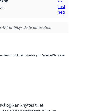
 ECW
Last
bin
ned
 API-ar tilbyr dette datasettet.
n be om slik registrering og/eller API-nøklar.
å og kan knyttes til et
kter gjennomført før 2020, vil