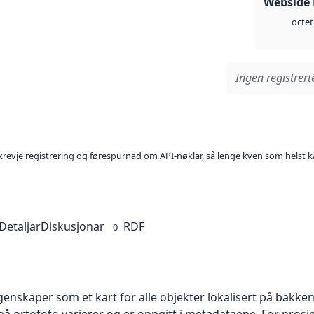
Webside
octet
Ingen registrerte
l krevje registrering og førespurnad om API-nøklar, så lenge kven som helst ka
Detaljar
Diskusjonar
RDF
0
skaper som et kart for alle objekter lokalisert på bakkeniv
 ortofoto varierer og er oppgitt i metadataene. For prosje