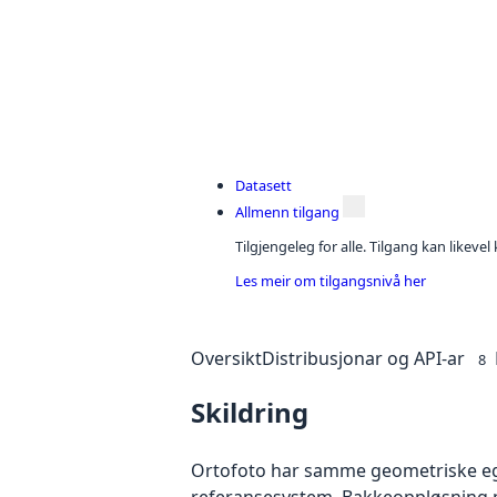
Datasett
Allmenn tilgang
Tilgjengeleg for alle. Tilgang kan likeve
Les meir om tilgangsnivå her
Oversikt
Distribusjonar og API-ar
8
Skildring
Ortofoto har samme geometriske egen
referansesystem. Bakkeoppløsning på