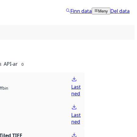
Finn data
Del data
Meny
API-ar
8
0
Last
bin
ff
ned
Last
ned
Tiled TIFF