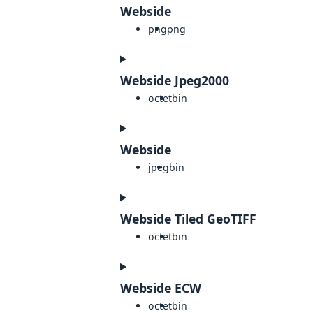
Webside
png
png
Webside Jpeg2000
octet
bin
Webside
jpeg
bin
Webside Tiled GeoTIFF
octet
bin
Webside ECW
octet
bin