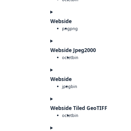
Webside
png
png
Webside Jpeg2000
octet
bin
Webside
jpeg
bin
Webside Tiled GeoTIFF
octet
bin