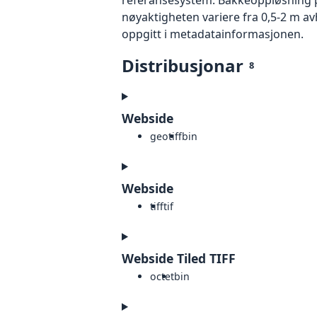
nøyaktigheten variere fra 0,5-2 m a
oppgitt i metadatainformasjonen.
Distribusjonar
8
Webside
geotiff
bin
Webside
tiff
tif
Webside Tiled TIFF
octet
bin