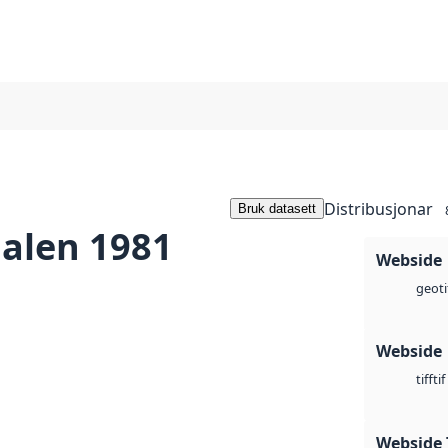
Distribusjonar
Bruk datasett
alen 1981
Webside
geoti
Webside
tif
tiff
Webside 