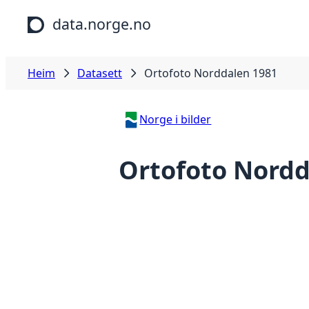
Hopp til hovudinnhald
data.norge.no
Heim
Datasett
Ortofoto Norddalen 1981
Norge i bilder
Ortofoto Nordd