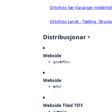
Ortofoto Sør-Varanger midlertid
Ortofoto Larvik - Tjølling - Brunl
Distribusjonar
8
Webside
geotiff
bin
Webside
tiff
tif
Webside Tiled TIFF
octet
bin