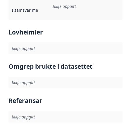
Ikkje oppgitt
I samsvar med
:
Referanse til ei implementeringsregel eller an
Lovheimler
Ikkje oppgitt
Omgrep brukte i datasettet
Ikkje oppgitt
Referansar
Ikkje oppgitt