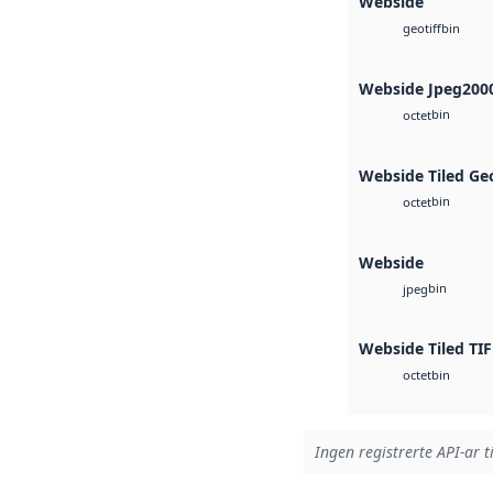
Webside
bin
geotiff
Webside Jpeg200
bin
octet
Webside Tiled Ge
bin
octet
Webside
bin
jpeg
Webside Tiled TIF
bin
octet
Ingen registrerte API-ar t