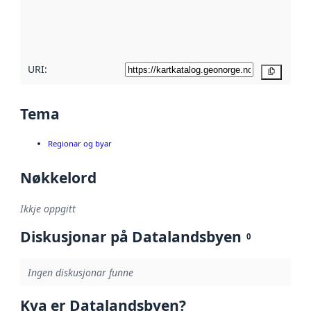
Les meir om
metadatakvalitet
her
URI:
Kopier
Tema
Regionar og byar
Nøkkelord
Ikkje oppgitt
Diskusjonar på Datalandsbyen
0
Ingen diskusjonar funne
Kva er Datalandsbyen?