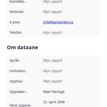
Kontaktpunkt
:
Ikkje oppgitt
Nettside
:
Ikkje oppgitt
E-post
:
info@kartverket.no
Telefon
:
Ikkje oppgitt
Om dataane
Språk
:
Ikkje oppgitt
Innhaldsleverandørar
Ikkje oppgitt
:
Opphav
:
Ikkje oppgitt
Oppdateringsfrekvens
Ikkje Planlagt
:
22. april 2008
Først utgjeve
:
Denne datoen seier når dataa i dette datasettet 