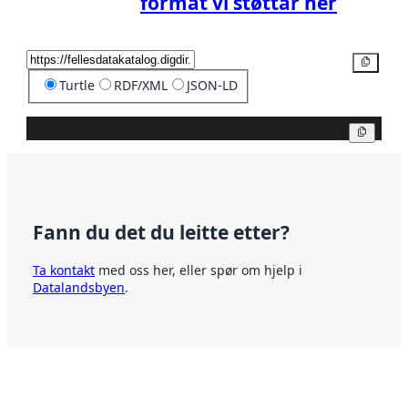
format vi støttar her
Kopier
Turtle
RDF/XML
JSON-LD
Kopier
Fann du det du leitte etter?
Ta kontakt
med oss her, eller spør om hjelp i
Datalandsbyen
.