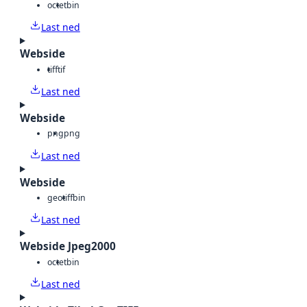
octet
bin
Last ned
Webside
tiff
tif
Last ned
Webside
png
png
Last ned
Webside
geotiff
bin
Last ned
Webside Jpeg2000
octet
bin
Last ned