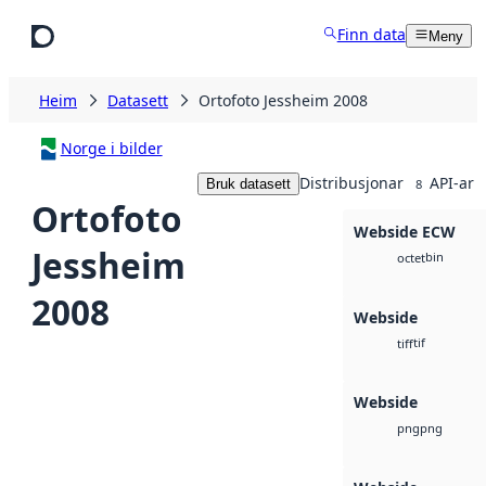
Hopp til hovudinnhald
Finn data
Meny
Heim
Datasett
Ortofoto Jessheim 2008
Norge i bilder
Distribusjonar
API-ar
Bruk datasett
8
Ortofoto
Webside ECW
Jessheim
bin
octet
2008
Webside
tif
tiff
Webside
png
png