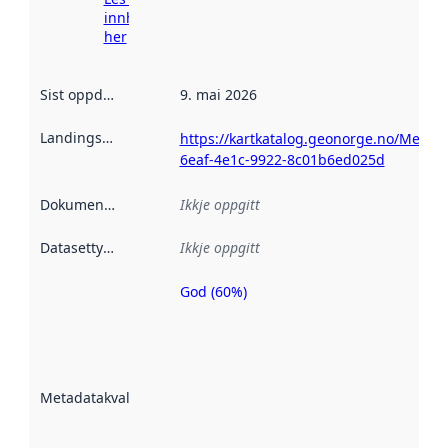
innhenting
her
Sist oppdatert
:
9. mai 2026
Landingsside
:
https://kartkatalog.geonorge.no/Metad
6eaf-4e1c-9922-8c01b6ed025d
Dokumentasjon
:
Ikkje oppgitt
Datasettype
:
Ikkje oppgitt
God (60%)
Metadatakvalitet
er ein indikator
på kor godt
datasettene er
beskrive ved
Metadatakvalitet
:
hjelp av
metadata.