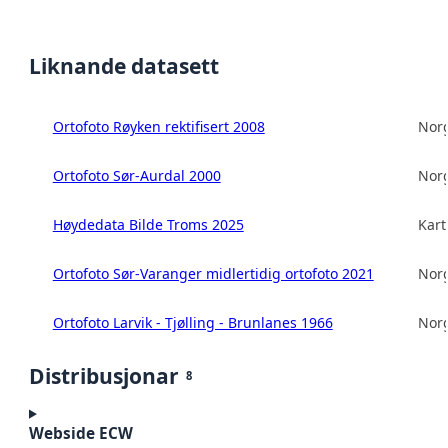
Liknande datasett
Ortofoto Røyken rektifisert 2008
Norg
Ortofoto Sør-Aurdal 2000
Norg
Høydedata Bilde Troms 2025
Kart
Ortofoto Sør-Varanger midlertidig ortofoto 2021
Norg
Ortofoto Larvik - Tjølling - Brunlanes 1966
Norg
Distribusjonar
8
Webside ECW