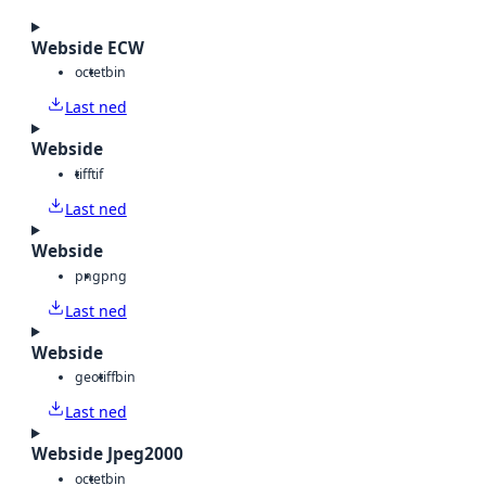
Webside ECW
octet
bin
Last ned
Webside
tiff
tif
Last ned
Webside
png
png
Last ned
Webside
geotiff
bin
Last ned
Webside Jpeg2000
octet
bin