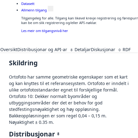
Datasett
Allmenn tilgang
Tilgjengeleg for alle. Tilgang kan likevel krevje registrering og førespu
kan be om slik registrering og/eller API-nøklar.
Les meir om tilgangsnivå her
Oversikt
Distribusjonar og API-ar
Detaljar
Diskusjonar
RDF
8
0
Skildring
Ortofoto har samme geometriske egenskaper som et kart
og kan knyttes til et referansesystem. Ortofoto er inndelt i
ulike ortofotostandarder egnet til forskjellige formål.
Ortofoto 10: Dekker normalt byområder og
utbyggingsområder der det er behov for god
stedfestingsnøyaktighet og høy oppløsning.
Bakkeoppløsningen er som regel 0,04 – 0,15 m.
Nøyaktighet ± 0.35 m.
Distribusjonar
8