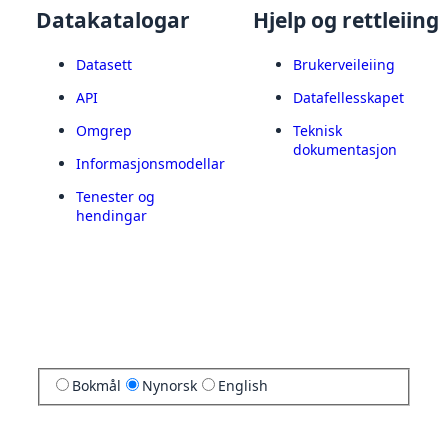
Datakatalogar
Hjelp og rettleiing
Datasett
Brukerveileiing
API
Datafellesskapet
Omgrep
Teknisk
dokumentasjon
Informasjonsmodellar
Tenester og
hendingar
Bokmål
Nynorsk
English