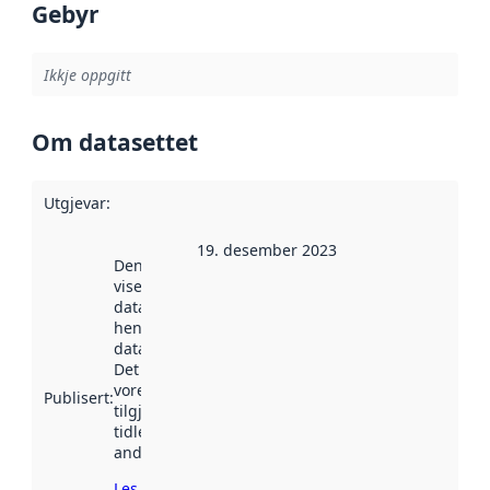
Gebyr
Ikkje oppgitt
Om datasettet
Utgjevar
:
19. desember 2023
Denne datoen
viser når
datasettet vart
henta inn av
data.norge.no.
Det kan ha
vore
Publisert
:
tilgjengeleg
tidlegare
andre stader.
Les meir om