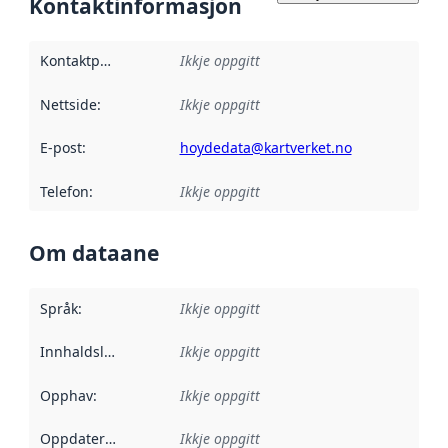
Kontaktinformasjon
Kontaktpunkt
:
Ikkje oppgitt
Nettside
:
Ikkje oppgitt
E-post
:
hoydedata@kartverket.no
Telefon
:
Ikkje oppgitt
Om dataane
Språk
:
Ikkje oppgitt
Innhaldsleverandørar
Ikkje oppgitt
:
Opphav
:
Ikkje oppgitt
Oppdateringsfrekvens
Ikkje oppgitt
: