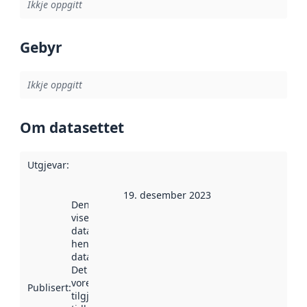
Ikkje oppgitt
Gebyr
Ikkje oppgitt
Om datasettet
Utgjevar
:
19. desember 2023
Denne datoen
viser når
datasettet vart
henta inn av
data.norge.no.
Det kan ha
vore
Publisert
:
tilgjengeleg