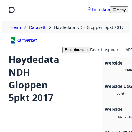
Hopp til hovudinnhald
Finn data
Meny
Heim
Datasett
Høydedata NDH Gloppen 5pkt 2017
Kartverket
Distribusjonar
API
Bruk datasett
5
Høydedata
Webside
NDH
bin
geotiff
Gloppen
Webside US
bin
5pkt 2017
octet
Webside
vnd.las
laz