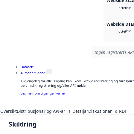
Webside ZLA
bin
octet
Webside DTE
bin
octet
Ingen registrerte API
Datasett
Allmenn tilgang
Tilgjengeleg for alle. Tilgang kan likevel krevje registrering og førespu
be om slik registrering og/eller API-nøklar.
Les meir om tilgangsnivå her
Oversikt
Distribusjonar og API-ar
Detaljar
Diskusjonar
RDF
5
0
Skildring