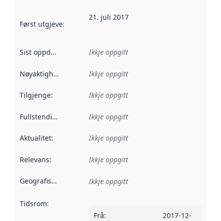
21. juli 2017
Først utgjeve
:
Denne datoen seier når dataa i dette datasettet 
Sist oppdatert
:
Ikkje oppgitt
Nøyaktigheit
:
Ikkje oppgitt
Tilgjenge
:
Ikkje oppgitt
Fullstendigheit
:
Ikkje oppgitt
Aktualitet
:
Ikkje oppgitt
Relevans
:
Ikkje oppgitt
Geografisk område
:
Ikkje oppgitt
Tidsrom
:
Frå
:
2017-12-