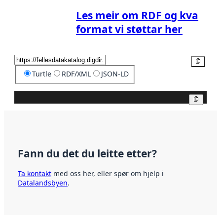
Les meir om RDF og kva
format vi støttar her
Kopier
Turtle
RDF/XML
JSON-LD
Kopier
Fann du det du leitte etter?
Ta kontakt
med oss her, eller spør om hjelp i
Datalandsbyen
.