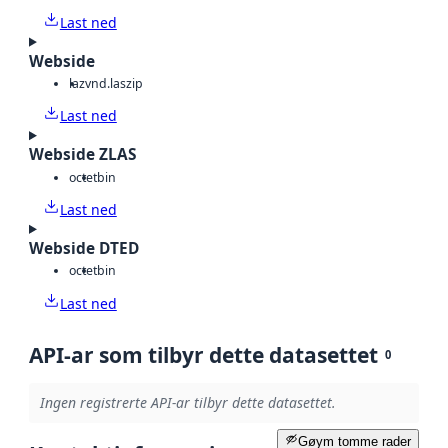
Last ned
Webside
laz
vnd.laszip
Last ned
Webside ZLAS
octet
bin
Last ned
Webside DTED
octet
bin
Last ned
API-ar som tilbyr dette datasettet
0
Ingen registrerte API-ar tilbyr dette datasettet.
Gøym tomme rader