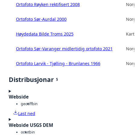
Ortofoto Røyken rektifisert 2008
Norg
Ortofoto Sør-Aurdal 2000
Norg
Høydedata Bilde Troms 2025
Kart
Ortofoto Sør-Varanger midlertidig ortofoto 2021
Norg
Ortofoto Larvik - Tjølling - Brunlanes 1966
Norg
Distribusjonar
5
Webside
geotiff
bin
Last ned
Webside USGS DEM
octet
bin