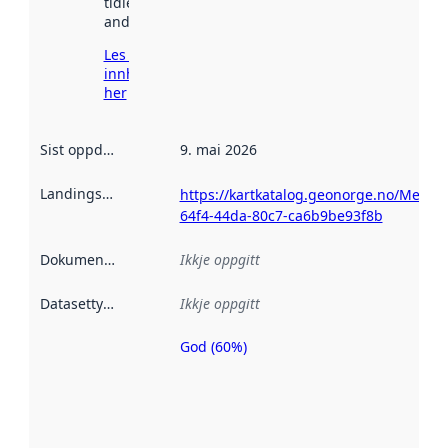
tidlegare
andre stader.
Les meir om
innhenting
her
Sist oppdatert
:
9. mai 2026
Landingsside
:
https://kartkatalog.geonorge.no/Metad
64f4-44da-80c7-ca6b9be93f8b
Dokumentasjon
:
Ikkje oppgitt
Datasettype
:
Ikkje oppgitt
God (60%)
Metadatakvalitet
er ein indikator
på kor godt
datasettene er
beskrive ved