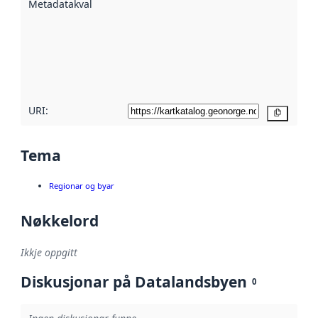
Metadatakvalitet
:
hjelp av
metadata.
Les meir om
metadatakvalitet
her
URI:
Kopier
Tema
Regionar og byar
Nøkkelord
Ikkje oppgitt
Diskusjonar på Datalandsbyen
0