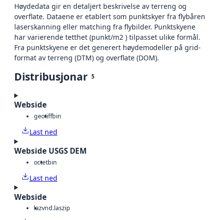
Høydedata gir en detaljert beskrivelse av terreng og
overflate. Dataene er etablert som punktskyer fra flybåren
laserskanning eller matching fra flybilder. Punktskyene
har varierende tetthet (punkt/m2 ) tilpasset ulike formål.
Fra punktskyene er det generert høydemodeller på grid-
format av terreng (DTM) og overflate (DOM).
Distribusjonar
5
Webside
geotiff
bin
Last ned
Webside USGS DEM
octet
bin
Last ned
Webside
laz
vnd.laszip