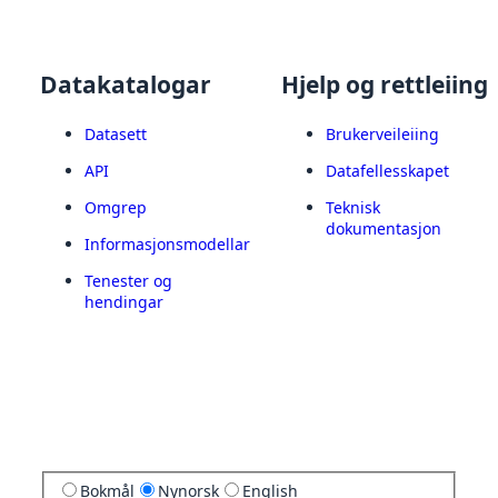
Datakatalogar
Hjelp og rettleiing
Datasett
Brukerveileiing
API
Datafellesskapet
Omgrep
Teknisk
dokumentasjon
Informasjonsmodellar
Tenester og
hendingar
Bokmål
Nynorsk
English