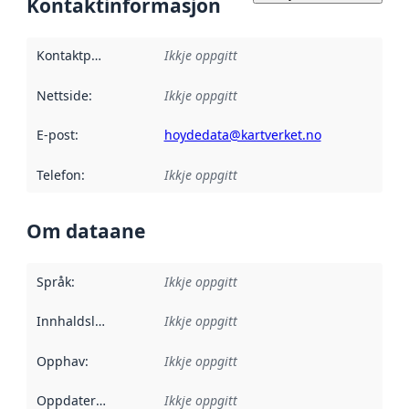
Kontaktinformasjon
Kontaktpunkt
:
Ikkje oppgitt
Nettside
:
Ikkje oppgitt
E-post
:
hoydedata@kartverket.no
Telefon
:
Ikkje oppgitt
Om dataane
Språk
:
Ikkje oppgitt
Innhaldsleverandørar
Ikkje oppgitt
:
Opphav
:
Ikkje oppgitt
Oppdateringsfrekvens
Ikkje oppgitt
: