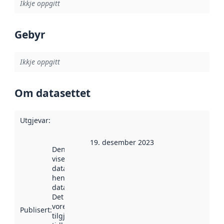
Ikkje oppgitt
Gebyr
Ikkje oppgitt
Om datasettet
Utgjevar
:
19. desember 2023
Denne datoen
viser når
datasettet vart
henta inn av
data.norge.no.
Det kan ha
vore
Publisert
:
tilgjengeleg