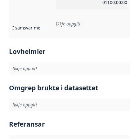
01T00:00:00Z
Ikkje oppgitt
I samsvar med
:
Referanse til ei implementeringsregel eller an
Lovheimler
Ikkje oppgitt
Omgrep brukte i datasettet
Ikkje oppgitt
Referansar