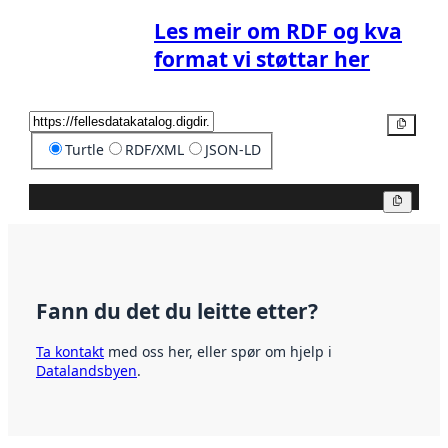
Les meir om RDF og kva
format vi støttar her
Kopier
Turtle
RDF/XML
JSON-LD
Kopier
Fann du det du leitte etter?
Ta kontakt
med oss her, eller spør om hjelp i
Datalandsbyen
.