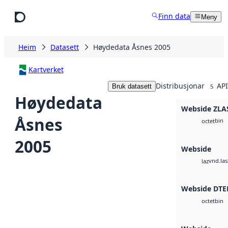
Hopp til hovudinnhald
Finn data
Meny
Heim
Datasett
Høydedata Åsnes 2005
Kartverket
Distribusjonar
API
Bruk datasett
5
Høydedata
Webside ZLA
Åsnes
bin
octet
2005
Webside
vnd.las
laz
Webside DTE
bin
octet