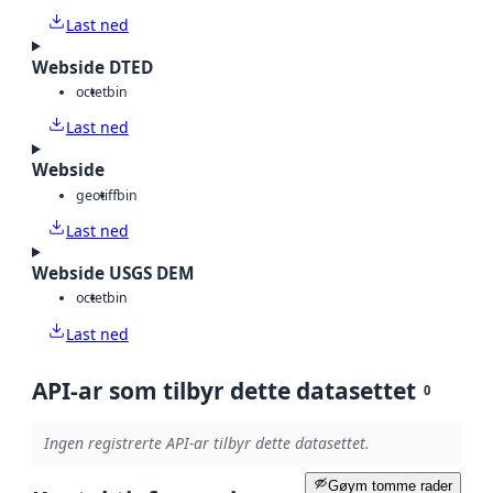
Last ned
Webside DTED
octet
bin
Last ned
Webside
geotiff
bin
Last ned
Webside USGS DEM
octet
bin
Last ned
API-ar som tilbyr dette datasettet
0
Ingen registrerte API-ar tilbyr dette datasettet.
Gøym tomme rader