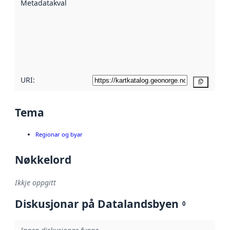
Metadatakvalitet
:
hjelp av
metadata.
Les meir om
metadatakvalitet
her
URI:
Kopier
Tema
Regionar og byar
Nøkkelord
Ikkje oppgitt
Diskusjonar på Datalandsbyen
0