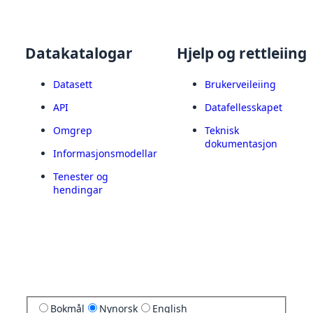
Datakatalogar
Hjelp og rettleiing
Datasett
Brukerveileiing
API
Datafellesskapet
Omgrep
Teknisk
dokumentasjon
Informasjonsmodellar
Tenester og
hendingar
Bokmål
Nynorsk
English