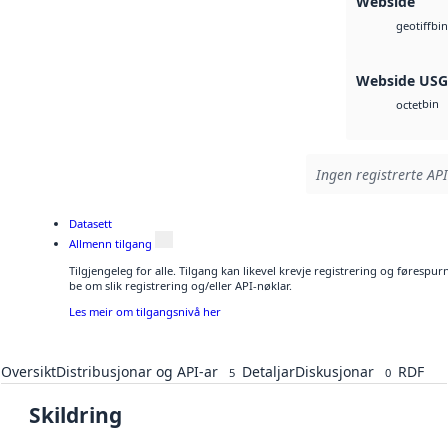
Webside
bin
geotiff
Webside US
bin
octet
Ingen registrerte API
Datasett
Allmenn tilgang
Tilgjengeleg for alle. Tilgang kan likevel krevje registrering og førespu
be om slik registrering og/eller API-nøklar.
Les meir om tilgangsnivå her
Oversikt
Distribusjonar og API-ar
Detaljar
Diskusjonar
RDF
5
0
Skildring