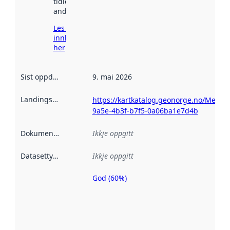
tidlegare
andre stader.
Les meir om
innhenting
her
Sist oppdatert
:
9. mai 2026
Landingsside
:
https://kartkatalog.geonorge.no/Metad
9a5e-4b3f-b7f5-0a06ba1e7d4b
Dokumentasjon
:
Ikkje oppgitt
Datasettype
:
Ikkje oppgitt
God (60%)
Metadatakvalitet
er ein indikator
på kor godt
datasettene er
beskrive ved