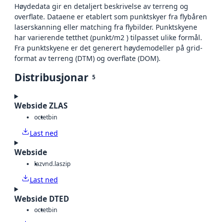
Høydedata gir en detaljert beskrivelse av terreng og
overflate. Dataene er etablert som punktskyer fra flybåren
laserskanning eller matching fra flybilder. Punktskyene
har varierende tetthet (punkt/m2 ) tilpasset ulike formål.
Fra punktskyene er det generert høydemodeller på grid-
format av terreng (DTM) og overflate (DOM).
Distribusjonar
5
Webside ZLAS
octet
bin
Last ned
Webside
laz
vnd.laszip
Last ned
Webside DTED
octet
bin