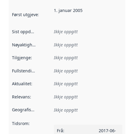
1. januar 2005
Først utgjeve
:
Denne datoen seier når dataa i dette datasettet 
Sist oppdatert
:
Ikkje oppgitt
Nøyaktigheit
:
Ikkje oppgitt
Tilgjenge
:
Ikkje oppgitt
Fullstendigheit
:
Ikkje oppgitt
Aktualitet
:
Ikkje oppgitt
Relevans
:
Ikkje oppgitt
Geografisk område
:
Ikkje oppgitt
Tidsrom
:
Frå
:
2017-06-