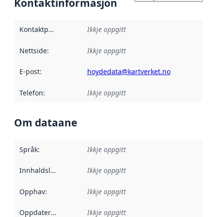
Kontaktinformasjon
Kontaktpunkt
:
Ikkje oppgitt
Nettside
:
Ikkje oppgitt
E-post
:
hoydedata@kartverket.no
Telefon
:
Ikkje oppgitt
Om dataane
Språk
:
Ikkje oppgitt
Innhaldsleverandørar
Ikkje oppgitt
:
Opphav
:
Ikkje oppgitt
Oppdateringsfrekvens
Ikkje oppgitt
: