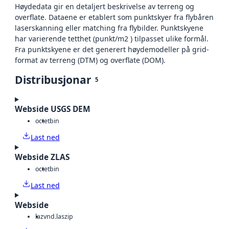
Høydedata gir en detaljert beskrivelse av terreng og
overflate. Dataene er etablert som punktskyer fra flybåren
laserskanning eller matching fra flybilder. Punktskyene
har varierende tetthet (punkt/m2 ) tilpasset ulike formål.
Fra punktskyene er det generert høydemodeller på grid-
format av terreng (DTM) og overflate (DOM).
Distribusjonar
5
Webside USGS DEM
octet
bin
Last ned
Webside ZLAS
octet
bin
Last ned
Webside
laz
vnd.laszip