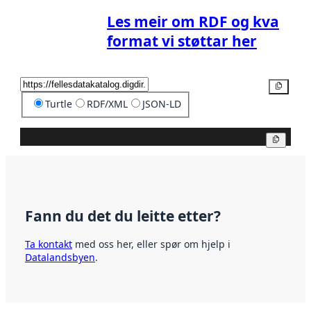
Les meir om RDF og kva
format vi støttar her
Kopier
Turtle
RDF/XML
JSON-LD
Kopier
Fann du det du leitte etter?
Ta kontakt
med oss her, eller spør om hjelp i
Datalandsbyen
.