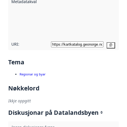
Metadatakvalitet
:
hjelp av
metadata.
Les meir om
metadatakvalitet
her
URI:
Kopier
Tema
Regionar og byar
Nøkkelord
Ikkje oppgitt
Diskusjonar på Datalandsbyen
0