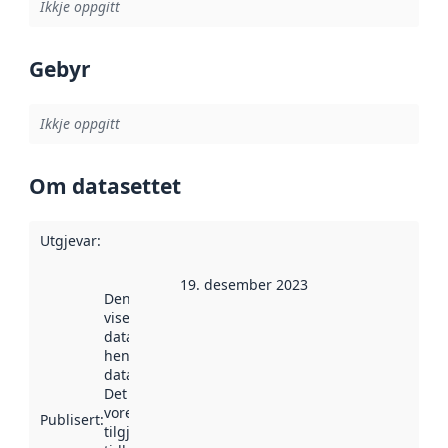
Ikkje oppgitt
Gebyr
Ikkje oppgitt
Om datasettet
Utgjevar
:
19. desember 2023
Denne datoen
viser når
datasettet vart
henta inn av
data.norge.no.
Det kan ha
vore
Publisert
:
tilgjengeleg