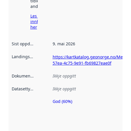
tidlegare
andre stader.
Les meir om
innhenting
her
Sist oppdatert
:
9. mai 2026
Landingsside
:
https://kartkatalog.geonorge.no/Metad
57ea-4c75-9e91-fb69827eae0f
Dokumentasjon
:
Ikkje oppgitt
Datasettype
:
Ikkje oppgitt
God (60%)
Metadatakvalitet
er ein indikator
på kor godt
datasettene er
beskrive ved