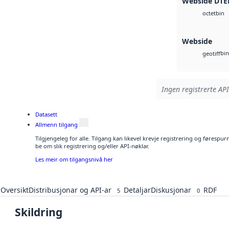
Webside DTE
bin
octet
Webside
bin
geotiff
Ingen registrerte API
Datasett
Allmenn tilgang
Tilgjengeleg for alle. Tilgang kan likevel krevje registrering og førespu
be om slik registrering og/eller API-nøklar.
Les meir om tilgangsnivå her
Oversikt
Distribusjonar og API-ar
Detaljar
Diskusjonar
RDF
5
0
Skildring