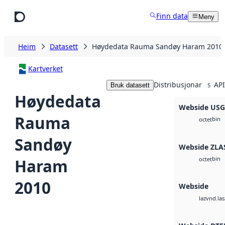
Hopp til hovudinnhald
Finn data
Meny
Heim
Datasett
Høydedata Rauma Sandøy Haram 2010
Kartverket
Distribusjonar
API
Bruk datasett
5
Høydedata
Webside US
Rauma
bin
octet
Sandøy
Webside ZLA
bin
Haram
octet
2010
Webside
vnd.las
laz