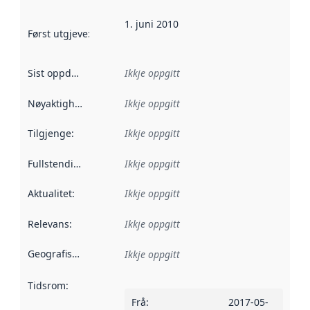
1. juni 2010
Først utgjeve
:
Denne datoen seier når dataa i dette datasettet 
Sist oppdatert
:
Ikkje oppgitt
Nøyaktigheit
:
Ikkje oppgitt
Tilgjenge
:
Ikkje oppgitt
Fullstendigheit
:
Ikkje oppgitt
Aktualitet
:
Ikkje oppgitt
Relevans
:
Ikkje oppgitt
Geografisk område
:
Ikkje oppgitt
Tidsrom
:
Frå
:
2017-05-