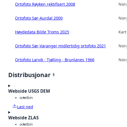
Ortofoto Røyken rektifisert 2008
Norg
Ortofoto Sør-Aurdal 2000
Norg
Høydedata Bilde Troms 2025
Kart
Ortofoto Sør-Varanger midlertidig ortofoto 2021
Norg
Ortofoto Larvik - Tjølling - Brunlanes 1966
Norg
Distribusjonar
5
Webside USGS DEM
octet
bin
Last ned
Webside ZLAS
octet
bin