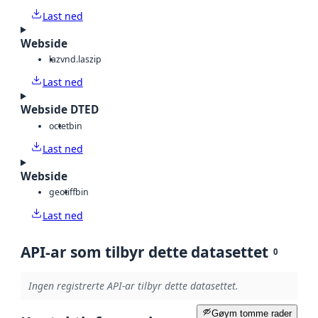
Last ned
Webside
laz
vnd.laszip
Last ned
Webside DTED
octet
bin
Last ned
Webside
geotiff
bin
Last ned
API-ar som tilbyr dette datasettet
0
Ingen registrerte API-ar tilbyr dette datasettet.
Gøym tomme rader