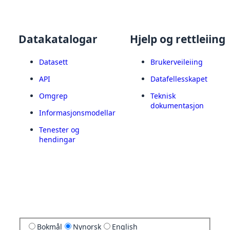
Datakatalogar
Hjelp og rettleiing
Datasett
Brukerveileiing
API
Datafellesskapet
Omgrep
Teknisk
dokumentasjon
Informasjonsmodellar
Tenester og
hendingar
Bokmål
Nynorsk
English