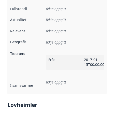
Fullstendigheit
:
Ikkje oppgitt
Aktualitet
:
Ikkje oppgitt
Relevans
:
Ikkje oppgitt
Geografisk område
:
Ikkje oppgitt
Tidsrom
:
Frå
:
2017-01-
15T00:00:00Z
Ikkje oppgitt
I samsvar med
:
Referanse til ei implementeringsregel eller an
Lovheimler