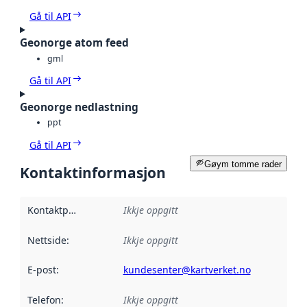
Gå til API
Geonorge atom feed
gml
Gå til API
Geonorge nedlastning
ppt
Gå til API
Gøym tomme rader
Kontaktinformasjon
Kontaktpunkt
:
Ikkje oppgitt
Nettside
:
Ikkje oppgitt
E-post
:
kundesenter@kartverket.no
Telefon
:
Ikkje oppgitt