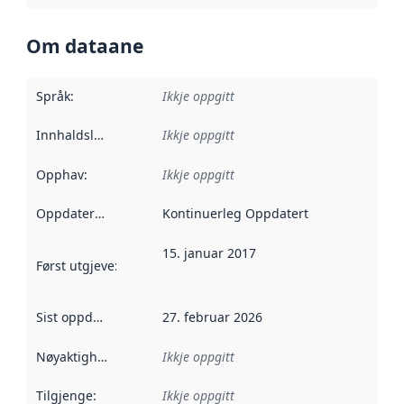
Om dataane
Språk
:
Ikkje oppgitt
Innhaldsleverandørar
Ikkje oppgitt
:
Opphav
:
Ikkje oppgitt
Oppdateringsfrekvens
Kontinuerleg Oppdatert
:
15. januar 2017
Først utgjeve
:
Denne datoen seier når dataa i dette datasettet 
Sist oppdatert
:
27. februar 2026
Nøyaktigheit
:
Ikkje oppgitt
Tilgjenge
:
Ikkje oppgitt