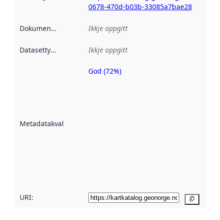
0678-470d-b03b-33085a7bae28
Dokumentasjon
:
Ikkje oppgitt
Datasettype
:
Ikkje oppgitt
God (72%)
Metadatakvalitet
er ein indikator
på kor godt
datasettene er
beskrive ved
Metadatakvalitet
:
hjelp av
metadata.
Les meir om
metadatakvalitet
her
URI:
Kopier