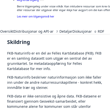
Berre tilgjengeleg under visse vilkår. Kan inkludere ressursar som krev be
eller ressursar der utgjevar eller eigar ikkje har avgjort om dei kan offen
Les meir om tilgangsnivå her
Oversikt
Distribusjonar og API-ar
Detaljar
Diskusjonar
RDF
7
0
Skildring
FKB-Naturinfo er en del av Felles Kartdatabase (FKB). FKB
er en samling datasett som utgjør en sentral del av
grunnkartet. Se metadataoppføring for Felles
Kartdatabase for mer info.
FKB-Naturinfo beskriver naturinformasjon som ikke faller
inn under de andre naturressurskapitlene - konkret hekk,
innmålte trær og steiner.
FKB-data er ikke-sensistive og åpne data. FKB-dataene er
finansiert gjennom Geovekst-samarbeidet, eller
kommunene alene for kommuner som står utenfor