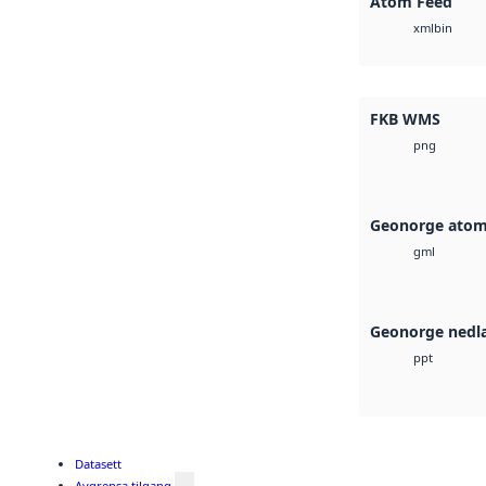
Atom Feed
bin
xml
FKB WMS
png
Geonorge atom
gml
Geonorge nedl
ppt
Datasett
Avgrensa tilgang