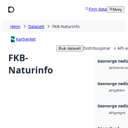
Hopp til hovudinnhald
Finn data
Meny
Heim
Datasett
FKB-Naturinfo
Kartverket
Distribusjonar
API-a
Bruk datasett
4
FKB-
Geonorge nedl
Naturinfo
txt
vnd.so
API
Geonorge nedl
gdb
bin
API
Geonorge nedl
gml
gml
API