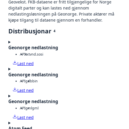
Geovekst. FKB-dataene er fritt tilgjengelige for Norge
digitalt parter og kan lastes ned gjennom
nedlastingsløsningen på Geonorge. Private aktører må
kjøpe tilgang til dataene gjennom en forhandler.
Distribusjonar
4
Geonorge nedlastning
API
txt
vnd.sosi
Last ned
Geonorge nedlastning
API
gdb
bin
Last ned
Geonorge nedlastning
API
gml
gml
Last ned
Atom Feed