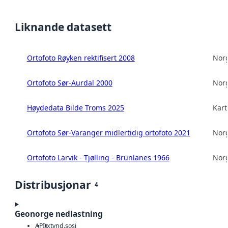
Liknande datasett
Ortofoto Røyken rektifisert 2008
Norg
Ortofoto Sør-Aurdal 2000
Norg
Høydedata Bilde Troms 2025
Kart
Ortofoto Sør-Varanger midlertidig ortofoto 2021
Norg
Ortofoto Larvik - Tjølling - Brunlanes 1966
Norg
Distribusjonar
4
Geonorge nedlastning
API
txt
vnd.sosi