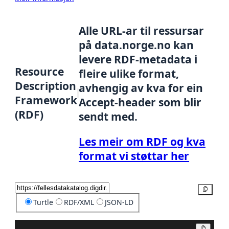
Alle URL-ar til ressursar
på data.norge.no kan
levere RDF-metadata i
Resource
fleire ulike format,
Description
avhengig av kva for ein
Framework
Accept-header som blir
(RDF)
sendt med.
Les meir om RDF og kva
format vi støttar her
Kopier
Turtle
RDF/XML
JSON-LD
Kopier