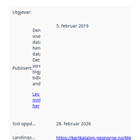
Utgjevar
:
5. februar 2019
Denne datoen
viser når
datasettet vart
henta inn av
data.norge.no.
Det kan ha
vore
Publisert
:
tilgjengeleg
tidlegare
andre stader.
Les meir om
innhenting
her
Sist oppdatert
:
28. februar 2026
Landingsside
:
https://kartkatalog.geonorge.no/Metad