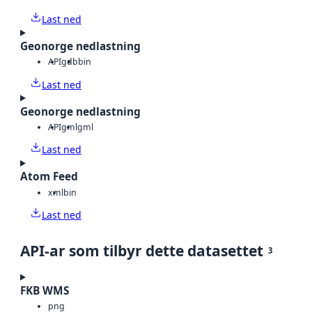
Last ned
Geonorge nedlastning
API
gdb
bin
Last ned
Geonorge nedlastning
API
gml
gml
Last ned
Atom Feed
xml
bin
Last ned
API-ar som tilbyr dette datasettet
3
FKB WMS
png