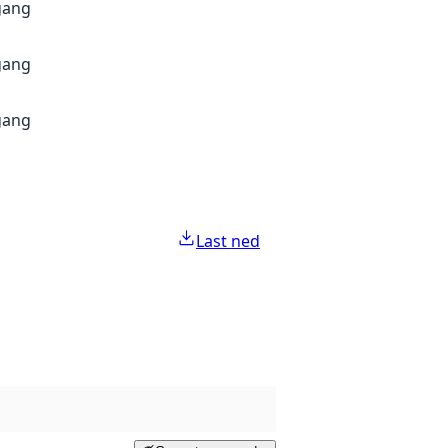
gang
gang
gang
Last ned