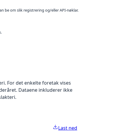
n be om slik registrering og/eller API-nøklar.
s.
eri. For det enkelte foretak vises
deråret. Dataene inkluderer ikke
slakteri.
Last ned