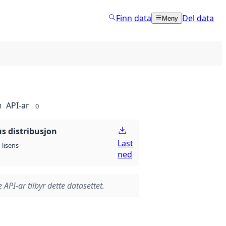
Finn data
Del data
Meny
API-ar
1
0
 distribusjon
Last
lisens
ned
 API-ar tilbyr dette datasettet.