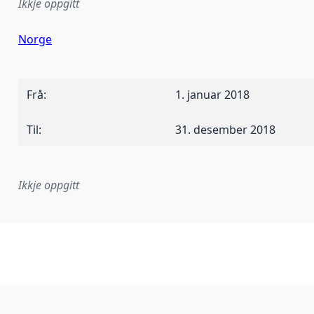
Ikkje oppgitt
Norge
Frå
:
1. januar 2018
Til
:
31. desember 2018
Ikkje oppgitt
lementeringsregel eller anna spesifikasjon som ligg til grun