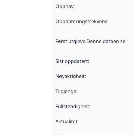
Opphav
:
Oppdateringsfrekvens
:
Først utgjeve
:
Denne datoen seier nå
Sist oppdatert
:
Nøyaktigheit
:
Tilgjenge
:
Fullstendigheit
:
Aktualitet
: