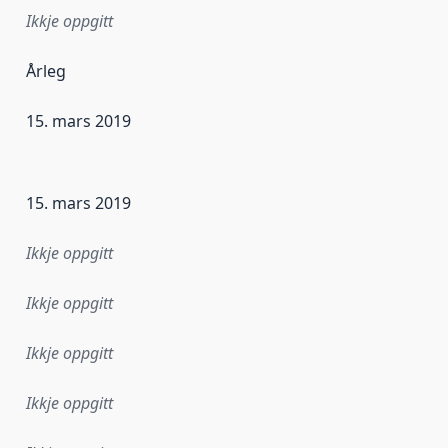
Ikkje oppgitt
Årleg
15. mars 2019
r dataa i dette datasettet først blei utgitt. Det kan ha skje
15. mars 2019
Ikkje oppgitt
Ikkje oppgitt
Ikkje oppgitt
Ikkje oppgitt