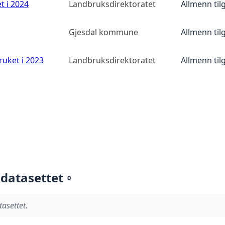
t i 2024
Landbruksdirektoratet
Allmenn til
Gjesdal kommune
Allmenn til
ruket i 2023
Landbruksdirektoratet
Allmenn til
 datasettet
0
tasettet.