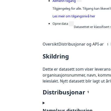
Allmenn tilgang
Tilgjengeleg for alle. Tilgang kan likeve
Les meir om tilgangsnivå her
Opne data
Datasettet er klassifiser
Oversikt
Distribusjonar og API-ar
1
Skildring
Dette er datasett som viser leveranser
organisasjonsnummer, navn, kommunen
leieslakt. Nytt datasett blir lagt ut år
Distribusjonar
1
Namnlaus distribusjon