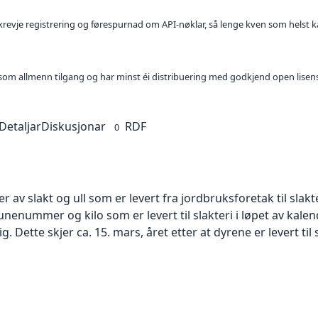
l krevje registrering og førespurnad om API-nøklar, så lenge kven som helst ka
t som allmenn tilgang og har minst éi distribuering med godkjend open lisen
Detaljar
Diskusjonar
RDF
0
 av slakt og ull som er levert fra jordbruksforetak til slakt
ummer og kilo som er levert til slakteri i løpet av kalen
lig. Dette skjer ca. 15. mars, året etter at dyrene er levert til 