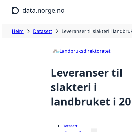
Hopp til hovudinnhald
data.norge.no
Heim
Datasett
Leveranser til slakteri i landbru
Landbruksdirektoratet
Leveranser til
slakteri i
landbruket i 2
Datasett