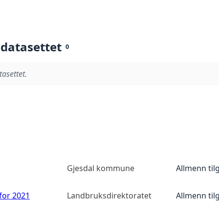
 datasettet
0
tasettet.
Gjesdal kommune
Allmenn til
 for 2021
Landbruksdirektoratet
Allmenn til