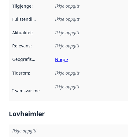
Tilgjenge
:
Ikkje oppgitt
Fullstendigheit
:
Ikkje oppgitt
Aktualitet
:
Ikkje oppgitt
Relevans
:
Ikkje oppgitt
Geografisk område
:
Norge
Tidsrom
:
Ikkje oppgitt
Ikkje oppgitt
I samsvar med
:
Referanse til ei implementeringsregel eller an
Lovheimler
Ikkje oppgitt