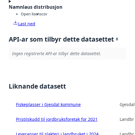
Namnlaus distribusjon
Open lisens
csv
Last ned
API-ar som tilbyr dette datasettet
0
Ingen registrerte API-ar tilbyr dette datasettet.
Liknande datasett
Fiskeplasser i Gjesdal kommune
Gjesda
Pristilskudd til jordbruksforetak for 2021
Landbru
Leveranser til slakteri i landbruket i 2024
Landbru