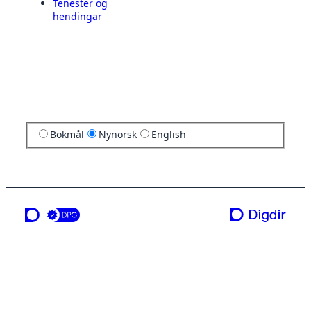
Tenester og
hendingar
Bokmål
Nynorsk
English
ei teneste frå