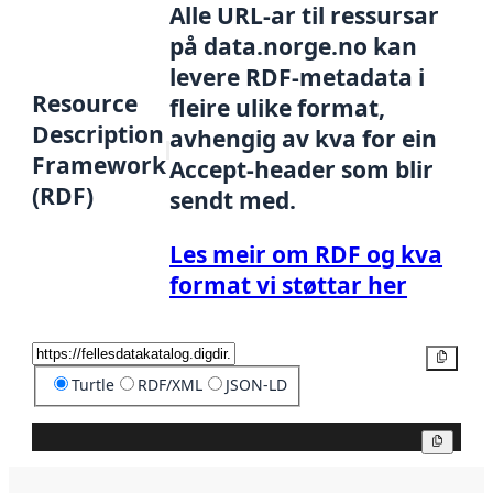
Alle URL-ar til ressursar
på data.norge.no kan
levere RDF-metadata i
Resource
fleire ulike format,
Description
avhengig av kva for ein
Framework
Accept-header som blir
(RDF)
sendt med.
Les meir om RDF og kva
format vi støttar her
Kopier
Turtle
RDF/XML
JSON-LD
Kopier