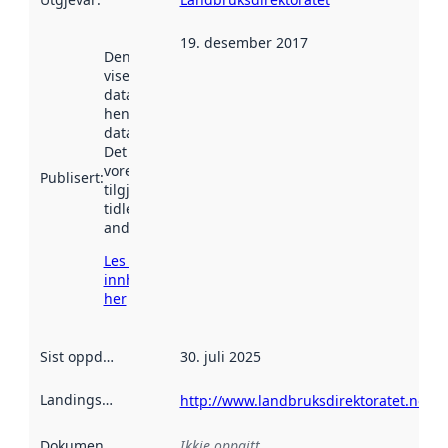
19. desember 2017
Denne datoen
viser når
datasettet vart
henta inn av
data.norge.no.
Det kan ha
vore
Publisert
:
tilgjengeleg
tidlegare
andre stader.
Les meir om
innhenting
her
Sist oppdatert
:
30. juli 2025
Landingsside
:
http://www.landbruksdirektoratet.no/
Dokumentasjon
:
Ikkje oppgitt