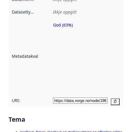
Datasettype
:
Ikkje oppgitt
God (63%)
Metadatakvalitet
er ein indikator
på kor godt
datasettene er
beskrive ved
Metadatakvalitet
:
hjelp av
metadata.
Les meir om
metadatakvalitet
her
URI:
Kopier
Tema
Jordbruk, fiskeri, skogbruk og mat
Forvaltning og offentleg sektor