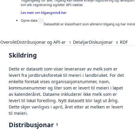
Tilgjengeleg for alle. Tilgang kan likevel krevje registrering og føresp
om slik registrering og/eller API-nøklar.
Les meir om tilgangsnivå her
Opne data
Datasettet er klassifisert som allmenn tilgang og har mins
Oversikt
Distribusjonar og API-ar
Detaljar
Diskusjonar
RDF
1
0
Skildring
Dette er datasett som viser leveranser av melk som er
levert fra jordbruksforetak til meieri i landbruket. For det
enkelte foretak vises organisasjonsnummer, navn,
kommunenummer og liter som er levert til meieri i løpet
av kalenderåret. Dataene inkluderer ikke melk som er
levert til lokal foredling. Nytt datasett blir lagt ut årlig.
Dette skjer vanligvis i april, året etter at melken er levert
til meieri.
Distribusjonar
1