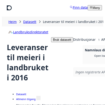
Hopp til hovudinnhald
Finn data
Meny
Heim
Datasett
Leveranser til meieri i landbruket i 201
Landbruksdirektoratet
Distribusjonar
AP
Bruk datasett
1
Leveranser
Namnlaus di
til meieri i
Open lis
landbruket
Ingen registrerte AP
i 2016
Datasett
Allmenn tilgang