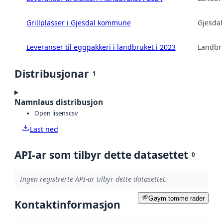
Grillplasser i Gjesdal kommune
Gjesda
Leveranser til eggpakkeri i landbruket i 2023
Landbru
Distribusjonar
1
Namnlaus distribusjon
Open lisens
csv
Last ned
API-ar som tilbyr dette datasettet
0
Ingen registrerte API-ar tilbyr dette datasettet.
Gøym tomme rader
Kontaktinformasjon