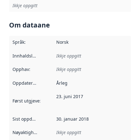
Ikkje oppgitt
Om dataane
Språk
:
Norsk
Innhaldsleverandørar
Ikkje oppgitt
:
Opphav
:
Ikkje oppgitt
Oppdateringsfrekvens
Årleg
:
23. juni 2017
Først utgjeve
:
Denne datoen seier når dataa i dette datasettet 
Sist oppdatert
:
30. januar 2018
Nøyaktigheit
:
Ikkje oppgitt