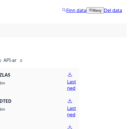
Finn data
Del data
Meny
API-ar
5
0
ZLAS
Last
bin
ned
 DTED
Last
bin
ned