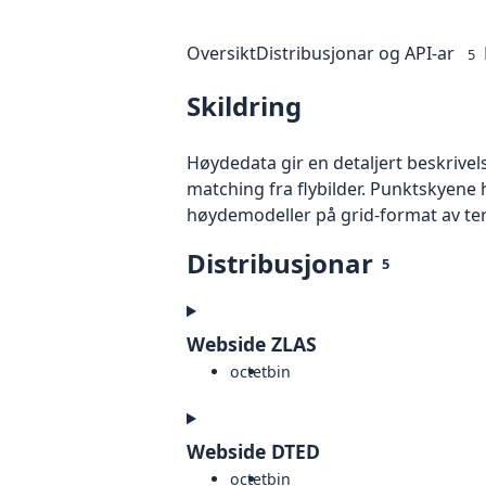
Oversikt
Distribusjonar og API-ar
5
Skildring
Høydedata gir en detaljert beskrivel
matching fra flybilder. Punktskyene 
høydemodeller på grid-format av te
Distribusjonar
5
Webside ZLAS
octet
bin
Webside DTED
octet
bin