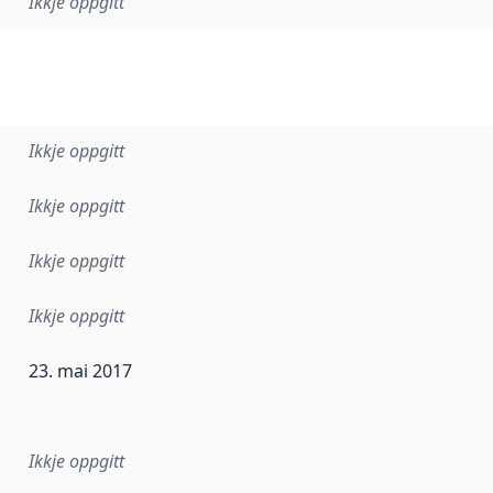
Ikkje oppgitt
Ikkje oppgitt
Ikkje oppgitt
Ikkje oppgitt
Ikkje oppgitt
23. mai 2017
r dataa i dette datasettet først blei utgitt. Det kan ha skje
Ikkje oppgitt