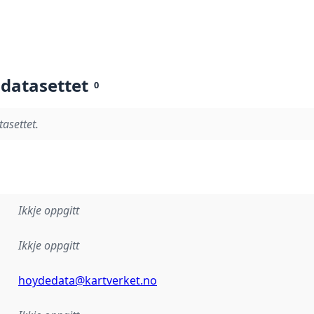
 datasettet
0
tasettet.
Ikkje oppgitt
Ikkje oppgitt
hoydedata@kartverket.no