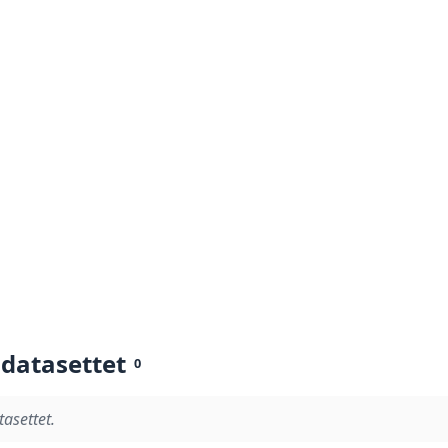
 datasettet
0
tasettet.