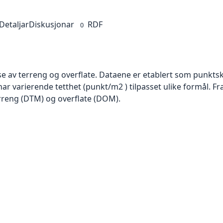
Detaljar
Diskusjonar
RDF
0
se av terreng og overflate. Dataene er etablert som punktsk
har varierende tetthet (punkt/m2 ) tilpasset ulike formål. F
rreng (DTM) og overflate (DOM).