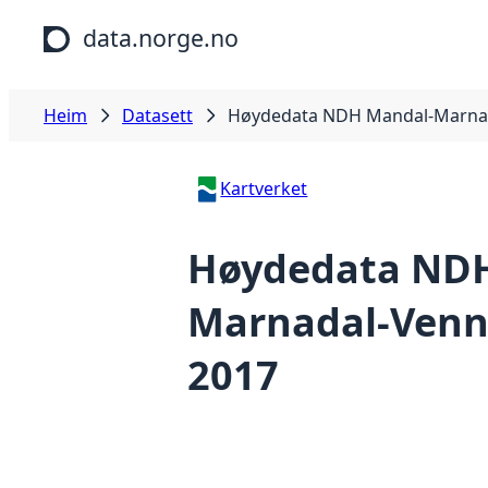
Hopp til hovudinnhald
data.norge.no
Heim
Datasett
Høydedata NDH Mandal-Marnad
Kartverket
Høydedata ND
Marnadal-Venn
2017