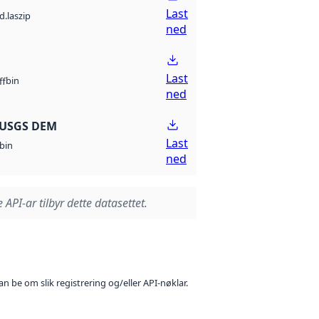
Last
d.laszip
ned
Last
bin
ff
ned
 USGS DEM
Last
bin
ned
 API-ar tilbyr dette datasettet.
n be om slik registrering og/eller API-nøklar.