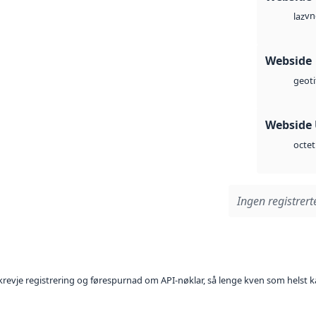
vn
laz
Webside
geoti
Webside
octet
Ingen registrerte
l krevje registrering og førespurnad om API-nøklar, så lenge kven som helst ka