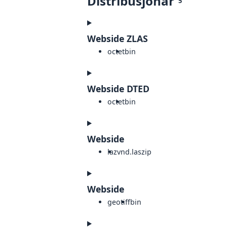
Distribusjonar
5
Webside ZLAS
octet
bin
Webside DTED
octet
bin
Webside
laz
vnd.laszip
Webside
geotiff
bin