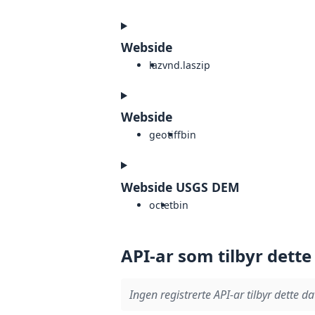
Webside
laz
vnd.laszip
Webside
geotiff
bin
Webside USGS DEM
octet
bin
API-ar som tilbyr dette
Ingen registrerte API-ar tilbyr dette da