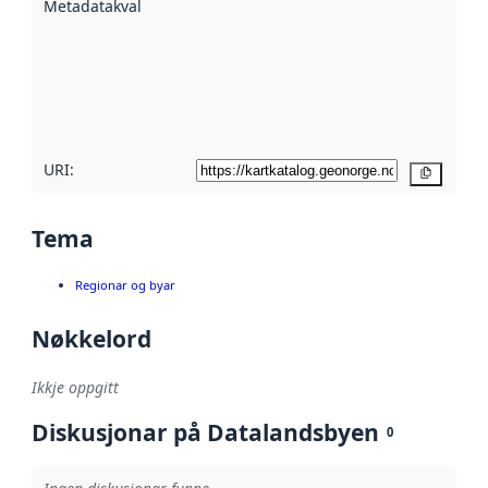
Metadatakvalitet
:
hjelp av
metadata.
Les meir om
metadatakvalitet
her
URI:
Kopier
Tema
Regionar og byar
Nøkkelord
Ikkje oppgitt
Diskusjonar på Datalandsbyen
0