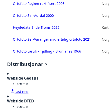
Ortofoto Røyken rektifisert 2008
Norg
Ortofoto Sør-Aurdal 2000
Norg
Høydedata Bilde Troms 2025
Kart
Ortofoto Sør-Varanger midlertidig ortofoto 2021
Norg
Ortofoto Larvik - Tjølling - Brunlanes 1966
Norg
Distribusjonar
5
Webside GeoTIFF
octet
bin
Last ned
Webside DTED
octet
bin