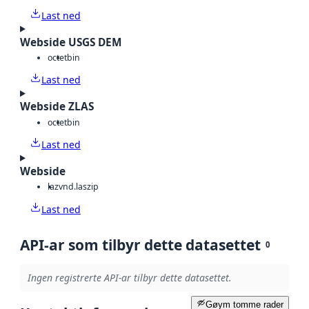
Last ned
Webside USGS DEM
octet
bin
Last ned
Webside ZLAS
octet
bin
Last ned
Webside
laz
vnd.laszip
Last ned
API-ar som tilbyr dette datasettet
0
Ingen registrerte API-ar tilbyr dette datasettet.
Gøym tomme rader