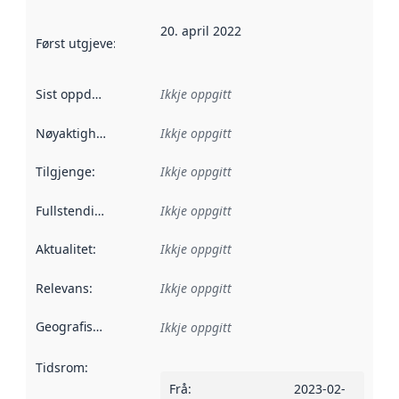
20. april 2022
Først utgjeve
:
Denne datoen seier når dataa i dette datasettet 
Sist oppdatert
:
Ikkje oppgitt
Nøyaktigheit
:
Ikkje oppgitt
Tilgjenge
:
Ikkje oppgitt
Fullstendigheit
:
Ikkje oppgitt
Aktualitet
:
Ikkje oppgitt
Relevans
:
Ikkje oppgitt
Geografisk område
:
Ikkje oppgitt
Tidsrom
:
Frå
:
2023-02-