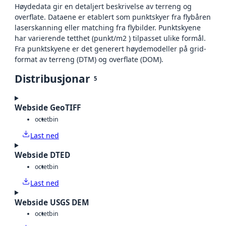
Høydedata gir en detaljert beskrivelse av terreng og
overflate. Dataene er etablert som punktskyer fra flybåren
laserskanning eller matching fra flybilder. Punktskyene
har varierende tetthet (punkt/m2 ) tilpasset ulike formål.
Fra punktskyene er det generert høydemodeller på grid-
format av terreng (DTM) og overflate (DOM).
Distribusjonar
5
Webside GeoTIFF
octet
bin
Last ned
Webside DTED
octet
bin
Last ned
Webside USGS DEM
octet
bin