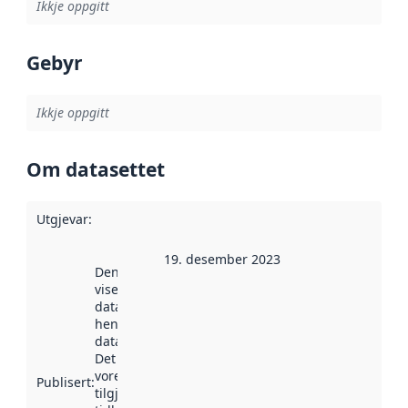
Ikkje oppgitt
Gebyr
Ikkje oppgitt
Om datasettet
Utgjevar
:
19. desember 2023
Denne datoen
viser når
datasettet vart
henta inn av
data.norge.no.
Det kan ha
vore
Publisert
:
tilgjengeleg