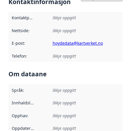
Kontaktinformasjon
Kontaktpunkt
:
Ikkje oppgitt
Nettside
:
Ikkje oppgitt
E-post
:
hoydedata@kartverket.no
Telefon
:
Ikkje oppgitt
Om dataane
Språk
:
Ikkje oppgitt
Innhaldsleverandørar
Ikkje oppgitt
:
Opphav
:
Ikkje oppgitt
Oppdateringsfrekvens
Ikkje oppgitt
: