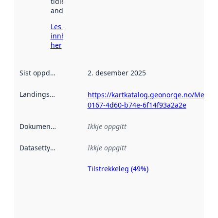
tidlegare
andre stader.
Les meir om
innhenting
her
Sist oppdatert
:
2. desember 2025
Landingsside
:
https://kartkatalog.geonorge.no/Metad
0167-4d60-b74e-6f14f93a2a2e
Dokumentasjon
:
Ikkje oppgitt
Datasettype
:
Ikkje oppgitt
Tilstrekkeleg (49%)
Metadatakvalitet
er ein indikator
på kor godt
datasettene er
beskrive ved