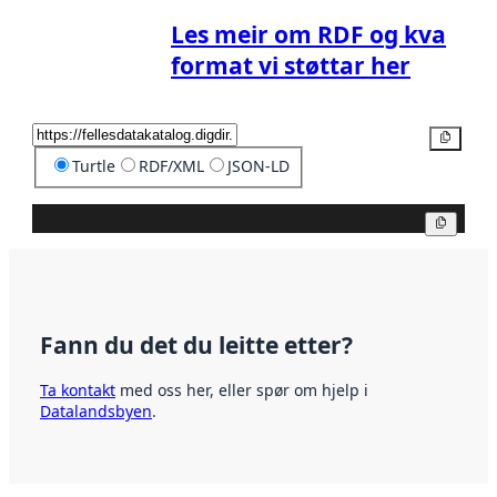
Les meir om RDF og kva
format vi støttar her
Kopier
Turtle
RDF/XML
JSON-LD
Kopier
Fann du det du leitte etter?
Ta kontakt
med oss her, eller spør om hjelp i
Datalandsbyen
.