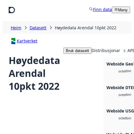
Hopp til hovudinnhald
Finn data
Meny
Heim
Datasett
Høydedata Arendal 10pkt 2022
Kartverket
Distribusjonar
API
Bruk datasett
5
Høydedata
Webside Geo
Arendal
bin
octet
10pkt 2022
Webside DTE
bin
octet
Webside US
bin
octet