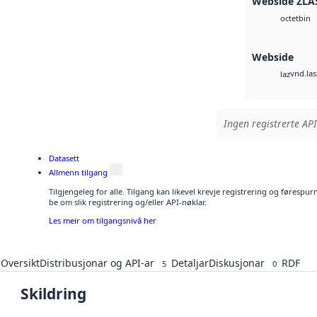
Webside ZLA
bin
octet
Webside
vnd.las
laz
Ingen registrerte API
Datasett
Allmenn tilgang
Tilgjengeleg for alle. Tilgang kan likevel krevje registrering og førespu
be om slik registrering og/eller API-nøklar.
Les meir om tilgangsnivå her
Oversikt
Distribusjonar og API-ar
Detaljar
Diskusjonar
RDF
5
0
Skildring