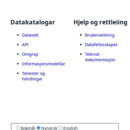
Datakatalogar
Hjelp og rettleiing
Datasett
Brukerveileiing
API
Datafellesskapet
Omgrep
Teknisk
dokumentasjon
Informasjonsmodellar
Tenester og
hendingar
Bokmål
Nynorsk
English