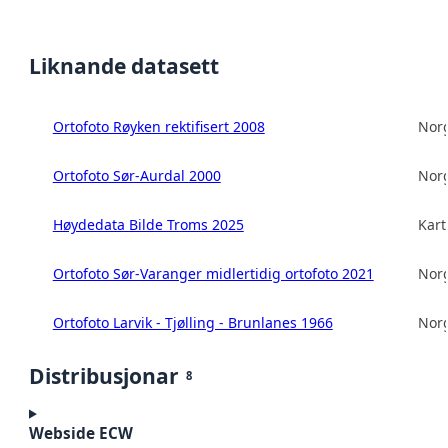
Liknande datasett
Ortofoto Røyken rektifisert 2008
Norg
Ortofoto Sør-Aurdal 2000
Norg
Høydedata Bilde Troms 2025
Kart
Ortofoto Sør-Varanger midlertidig ortofoto 2021
Norg
Ortofoto Larvik - Tjølling - Brunlanes 1966
Norg
Distribusjonar
8
Webside ECW