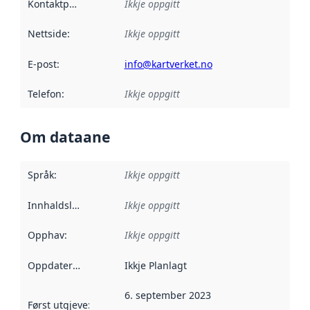
Kontaktpunkt
:
Ikkje oppgitt
Nettside
:
Ikkje oppgitt
E-post
:
info@kartverket.no
Telefon
:
Ikkje oppgitt
Om dataane
Språk
:
Ikkje oppgitt
Innhaldsleverandørar
Ikkje oppgitt
:
Opphav
:
Ikkje oppgitt
Oppdateringsfrekvens
Ikkje Planlagt
:
6. september 2023
Først utgjeve
:
Denne datoen seier når dataa i dette datasettet 