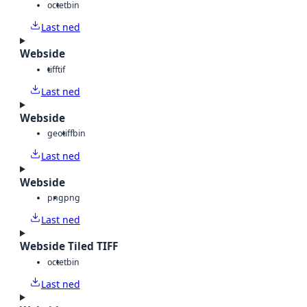
octet
bin
Last ned
Webside
tiff
tif
Last ned
Webside
geotiff
bin
Last ned
Webside
png
png
Last ned
Webside Tiled TIFF
octet
bin
Last ned