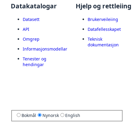
Datakatalogar
Hjelp og rettleiing
Datasett
Brukerveileiing
API
Datafellesskapet
Omgrep
Teknisk
dokumentasjon
Informasjonsmodellar
Tenester og
hendingar
Bokmål
Nynorsk
English