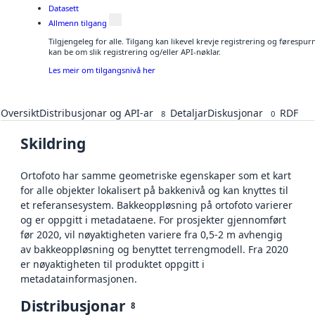
Datasett
Allmenn tilgang
Tilgjengeleg for alle. Tilgang kan likevel krevje registrering og førespu
kan be om slik registrering og/eller API-nøklar.
Les meir om tilgangsnivå her
Oversikt
Distribusjonar og API-ar
Detaljar
Diskusjonar
RDF
8
0
Skildring
Ortofoto har samme geometriske egenskaper som et kart
for alle objekter lokalisert på bakkenivå og kan knyttes til
et referansesystem. Bakkeoppløsning på ortofoto varierer
og er oppgitt i metadataene. For prosjekter gjennomført
før 2020, vil nøyaktigheten variere fra 0,5-2 m avhengig
av bakkeoppløsning og benyttet terrengmodell. Fra 2020
er nøyaktigheten til produktet oppgitt i
metadatainformasjonen.
Distribusjonar
8