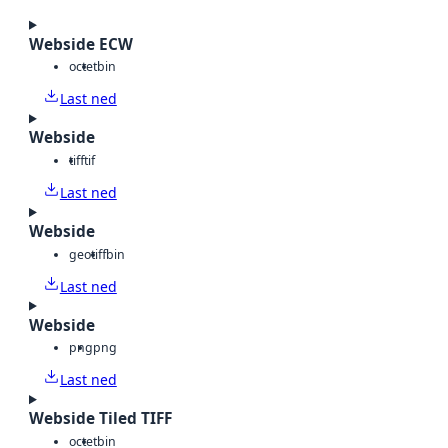
Webside ECW
octet
bin
Last ned
Webside
tiff
tif
Last ned
Webside
geotiff
bin
Last ned
Webside
png
png
Last ned
Webside Tiled TIFF
octet
bin