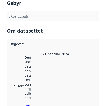
Gebyr
Ikkje oppgitt
Om datasettet
Utgjevar
:
21. februar 2024
Denne datoen
viser når
datasettet vart
henta inn av
data.norge.no.
Det kan ha
vore
Publisert
:
tilgjengeleg
tidlegare
andre stader.
Les meir om