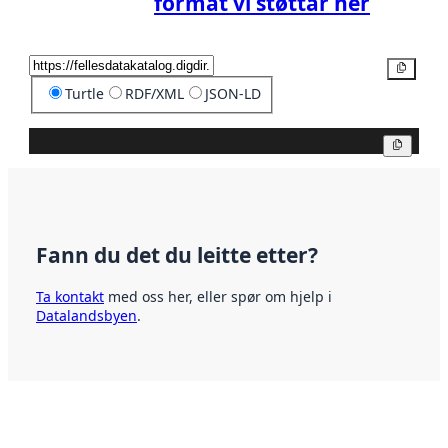
format vi støttar her
Kopier
Turtle
RDF/XML
JSON-LD
Kopier
Fann du det du leitte etter?
Ta kontakt
med oss her, eller spør om hjelp i
Datalandsbyen
.