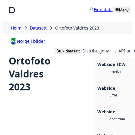
Hopp til hovudinnhald
Finn data
Meny
Heim
Datasett
Ortofoto Valdres 2023
Norge i bilder
Distribusjonar
API-ar
Bruk datasett
8
Ortofoto
Webside ECW
Valdres
bin
octet
2023
Webside
tif
tiff
Webside
bin
geotiff