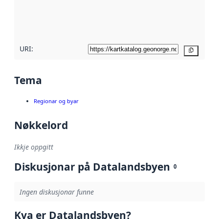
Les meir om
metadatakvalitet
her
URI:
Kopier
Tema
Regionar og byar
Nøkkelord
Ikkje oppgitt
Diskusjonar på Datalandsbyen
0
Ingen diskusjonar funne
Kva er Datalandsbyen?