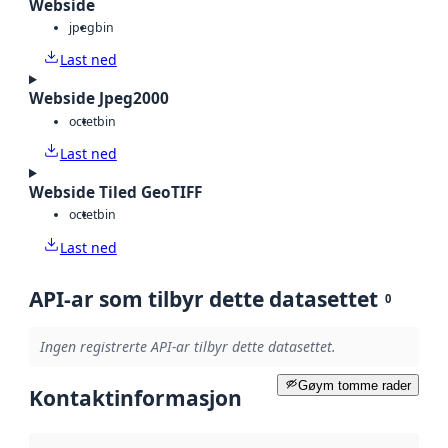
Webside
jpeg
bin
Last ned
Webside Jpeg2000
octet
bin
Last ned
Webside Tiled GeoTIFF
octet
bin
Last ned
API-ar som tilbyr dette datasettet
0
Ingen registrerte API-ar tilbyr dette datasettet.
Gøym tomme rader
Kontaktinformasjon