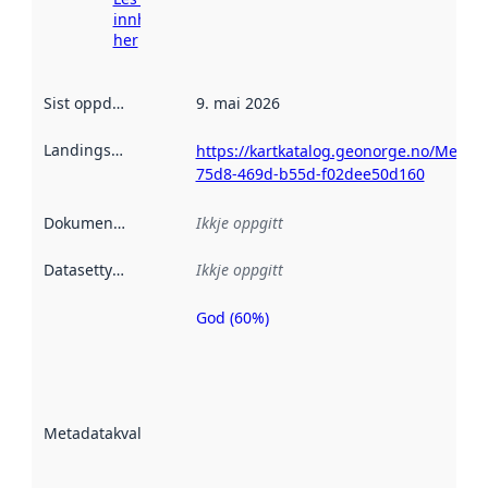
innhenting
her
Sist oppdatert
:
9. mai 2026
Landingsside
:
https://kartkatalog.geonorge.no/Metad
75d8-469d-b55d-f02dee50d160
Dokumentasjon
:
Ikkje oppgitt
Datasettype
:
Ikkje oppgitt
God (60%)
Metadatakvalitet
er ein indikator
på kor godt
datasettene er
beskrive ved
Metadatakvalitet
:
hjelp av
metadata.