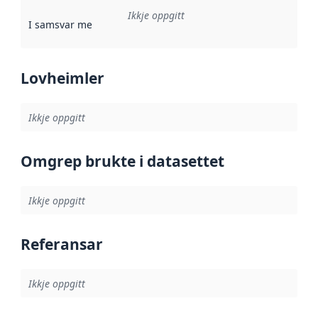
Ikkje oppgitt
I samsvar med
:
Referanse til ei implementeringsregel eller an
Lovheimler
Ikkje oppgitt
Omgrep brukte i datasettet
Ikkje oppgitt
Referansar
Ikkje oppgitt