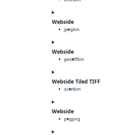
Webside
jpeg
bin
Webside
geotiff
bin
Webside Tiled TIFF
octet
bin
Webside
png
png