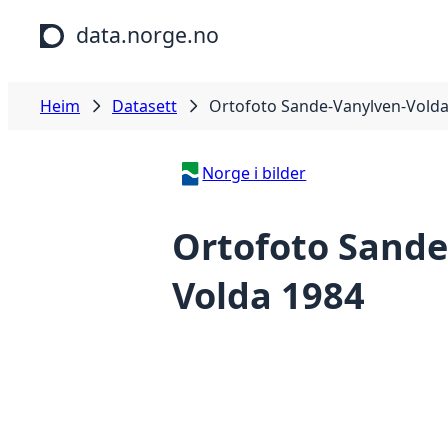
Hopp til hovudinnhald
data.norge.no
Heim
Datasett
Ortofoto Sande-Vanylven-Volda
Norge i bilder
Ortofoto Sande
Volda 1984