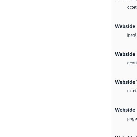
octet
Webside
jpeg
Webside
geoti
Webside 
octet
Webside
p
png