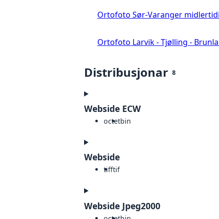
Ortofoto Sør-Varanger midlertid
Ortofoto Larvik - Tjølling - Brunl
Distribusjonar
8
Webside ECW
octet
bin
Webside
tiff
tif
Webside Jpeg2000
octet
bin