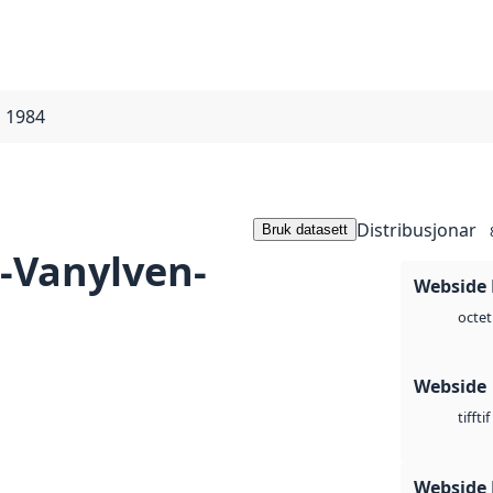
 1984
Distribusjonar
Bruk datasett
-Vanylven-
Webside
octet
Webside
tif
tiff
Webside 