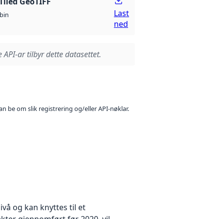
Tiled GeoTIFF
Last
bin
ned
 API-ar tilbyr dette datasettet.
n be om slik registrering og/eller API-nøklar.
å og kan knyttes til et
kter gjennomført før 2020, vil