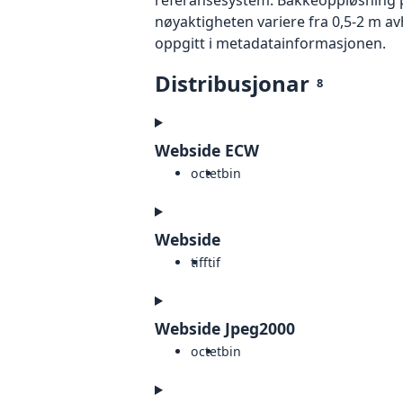
nøyaktigheten variere fra 0,5-2 m a
oppgitt i metadatainformasjonen.
Distribusjonar
8
Webside ECW
octet
bin
Webside
tiff
tif
Webside Jpeg2000
octet
bin