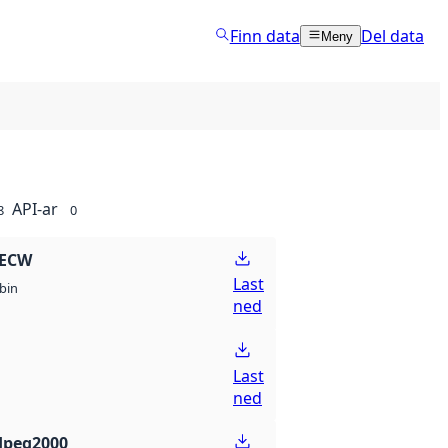
Finn data
Del data
Meny
API-ar
8
0
 ECW
Last
bin
ned
Last
ned
Jpeg2000