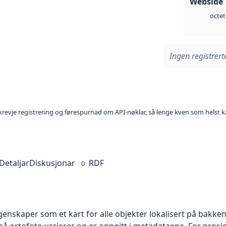
Webside 
octet
Ingen registrerte
l krevje registrering og førespurnad om API-nøklar, så lenge kven som helst ka
Detaljar
Diskusjonar
RDF
0
skaper som et kart for alle objekter lokalisert på bakkeniv
 ortofoto varierer og er oppgitt i metadataene. For prosje