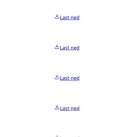
Last ned
Last ned
Last ned
Last ned