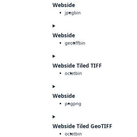
Webside
jpeg
bin
Webside
geotiff
bin
Webside Tiled TIFF
octet
bin
Webside
png
png
Webside Tiled GeoTIFF
octet
bin