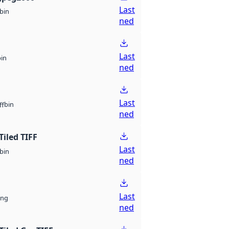
Last
bin
ned
Last
bin
ned
Last
bin
ff
ned
Tiled TIFF
Last
bin
ned
Last
ng
ned