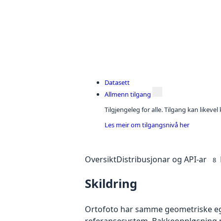
Datasett
Allmenn tilgang
Tilgjengeleg for alle. Tilgang kan likeve
Les meir om tilgangsnivå her
Oversikt
Distribusjonar og API-ar
8
Skildring
Ortofoto har samme geometriske egen
referansesystem. Bakkeoppløsning på