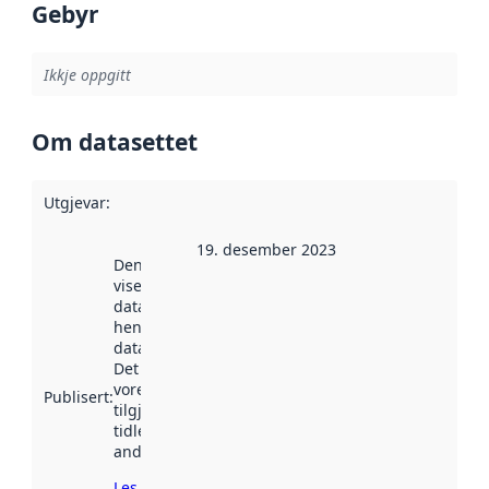
Gebyr
Ikkje oppgitt
Om datasettet
Utgjevar
:
19. desember 2023
Denne datoen
viser når
datasettet vart
henta inn av
data.norge.no.
Det kan ha
vore
Publisert
:
tilgjengeleg
tidlegare
andre stader.
Les meir om