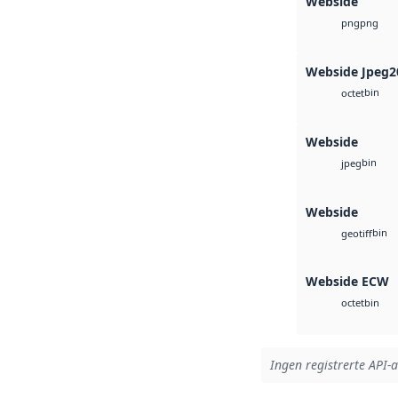
Webside
png
png
Webside Jpeg2
bin
octet
Webside
bin
jpeg
Webside
bin
geotiff
Webside ECW
bin
octet
Ingen registrerte API-a