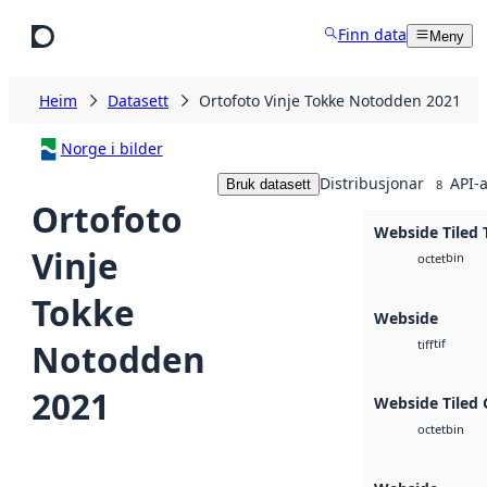
Hopp til hovudinnhald
Finn data
Meny
Heim
Datasett
Ortofoto Vinje Tokke Notodden 2021
Norge i bilder
Distribusjonar
API-a
Bruk datasett
8
Ortofoto
Webside Tiled 
Vinje
bin
octet
Tokke
Webside
tif
Notodden
tiff
2021
Webside Tiled 
bin
octet