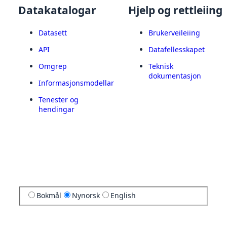
Datakatalogar
Hjelp og rettleiing
Datasett
Brukerveileiing
API
Datafellesskapet
Omgrep
Teknisk
dokumentasjon
Informasjonsmodellar
Tenester og
hendingar
Bokmål
Nynorsk
English