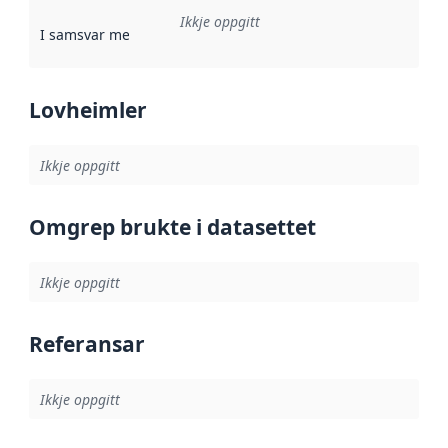
Ikkje oppgitt
I samsvar med
:
Referanse til ei implementeringsregel eller an
Lovheimler
Ikkje oppgitt
Omgrep brukte i datasettet
Ikkje oppgitt
Referansar
Ikkje oppgitt