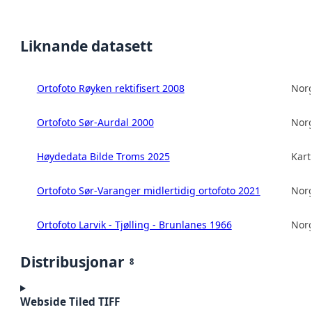
Liknande datasett
Ortofoto Røyken rektifisert 2008
Norg
Ortofoto Sør-Aurdal 2000
Norg
Høydedata Bilde Troms 2025
Kart
Ortofoto Sør-Varanger midlertidig ortofoto 2021
Norg
Ortofoto Larvik - Tjølling - Brunlanes 1966
Norg
Distribusjonar
8
Webside Tiled TIFF