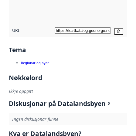
Les meir om
metadatakvalitet
her
URI:
Kopier
Tema
Regionar og byar
Nøkkelord
Ikkje oppgitt
Diskusjonar på Datalandsbyen
0
Ingen diskusjonar funne
Kva er Datalandsbyen?