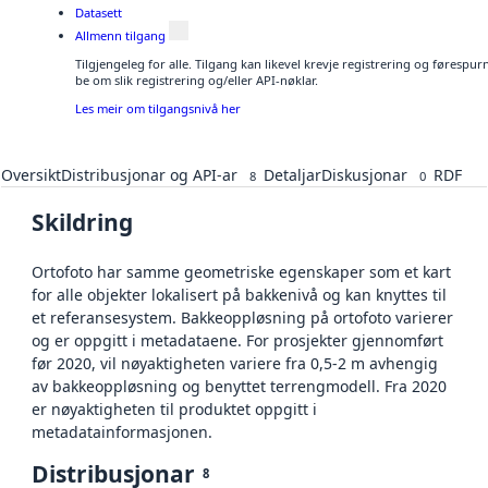
Datasett
Allmenn tilgang
Tilgjengeleg for alle. Tilgang kan likevel krevje registrering og førespu
be om slik registrering og/eller API-nøklar.
Les meir om tilgangsnivå her
Oversikt
Distribusjonar og API-ar
Detaljar
Diskusjonar
RDF
8
0
Skildring
Ortofoto har samme geometriske egenskaper som et kart
for alle objekter lokalisert på bakkenivå og kan knyttes til
et referansesystem. Bakkeoppløsning på ortofoto varierer
og er oppgitt i metadataene. For prosjekter gjennomført
før 2020, vil nøyaktigheten variere fra 0,5-2 m avhengig
av bakkeoppløsning og benyttet terrengmodell. Fra 2020
er nøyaktigheten til produktet oppgitt i
metadatainformasjonen.
Distribusjonar
8