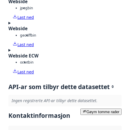
Webside
jpeg
bin
Last ned
Webside
geotiff
bin
Last ned
Webside ECW
octet
bin
Last ned
API-ar som tilbyr dette datasettet
0
Ingen registrerte API-ar tilbyr dette datasettet.
Gøym tomme rader
Kontaktinformasjon