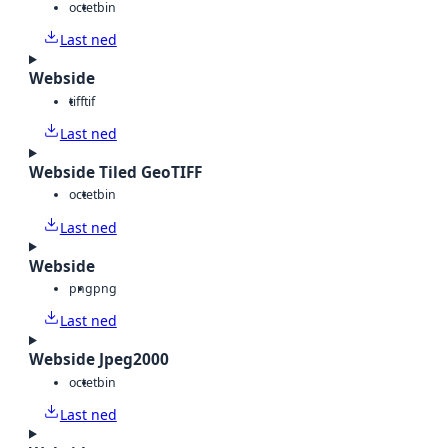
octet
bin
Last ned
Webside
tiff
tif
Last ned
Webside Tiled GeoTIFF
octet
bin
Last ned
Webside
png
png
Last ned
Webside Jpeg2000
octet
bin
Last ned