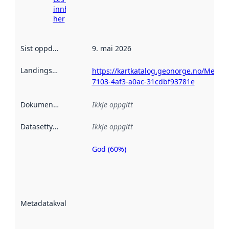
innhenting
her
Sist oppdatert
:
9. mai 2026
Landingsside
:
https://kartkatalog.geonorge.no/Metad
7103-4af3-a0ac-31cdbf93781e
Dokumentasjon
:
Ikkje oppgitt
Datasettype
:
Ikkje oppgitt
God (60%)
Metadatakvalitet
er ein indikator
på kor godt
datasettene er
beskrive ved
Metadatakvalitet
:
hjelp av
metadata.