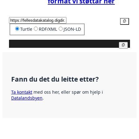
format vi støttar her
Kopier
Turtle
RDF/XML
JSON-LD
Kopier
Fann du det du leitte etter?
Ta kontakt
med oss her, eller spør om hjelp i
Datalandsbyen
.