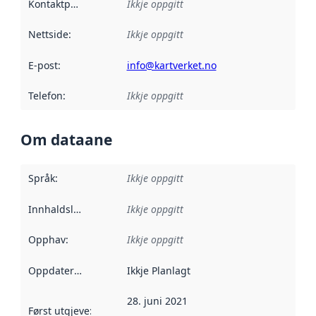
Kontaktpunkt
:
Ikkje oppgitt
Nettside
:
Ikkje oppgitt
E-post
:
info@kartverket.no
Telefon
:
Ikkje oppgitt
Om dataane
Språk
:
Ikkje oppgitt
Innhaldsleverandørar
Ikkje oppgitt
:
Opphav
:
Ikkje oppgitt
Oppdateringsfrekvens
Ikkje Planlagt
:
28. juni 2021
Først utgjeve
:
Denne datoen seier når dataa i dette datasettet 