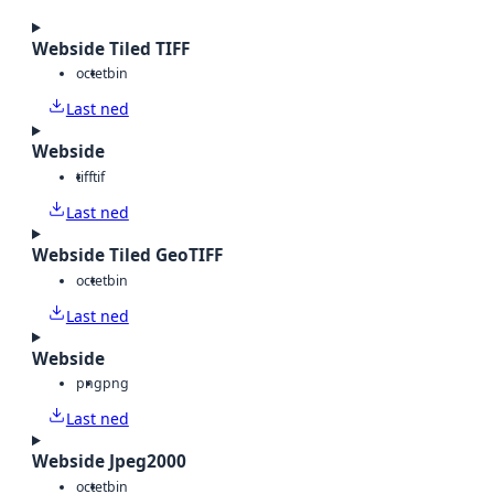
Webside Tiled TIFF
octet
bin
Last ned
Webside
tiff
tif
Last ned
Webside Tiled GeoTIFF
octet
bin
Last ned
Webside
png
png
Last ned
Webside Jpeg2000
octet
bin