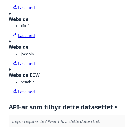
Last ned
Webside
tiff
tif
Last ned
Webside
jpeg
bin
Last ned
Webside ECW
octet
bin
Last ned
API-ar som tilbyr dette datasettet
0
Ingen registrerte API-ar tilbyr dette datasettet.