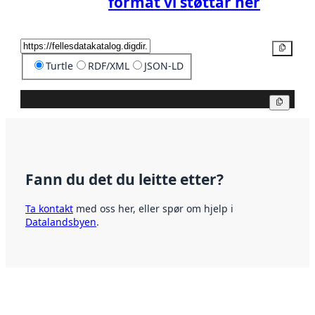
format vi støttar her
Kopier
Turtle
RDF/XML
JSON-LD
Kopier
Fann du det du leitte etter?
Ta kontakt
med oss her, eller spør om hjelp i
Datalandsbyen
.