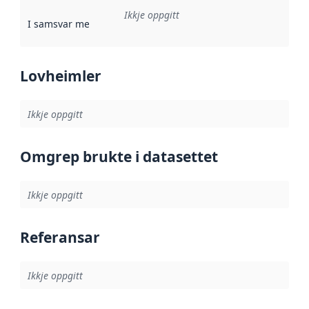
Ikkje oppgitt
I samsvar med
:
Referanse til ei implementeringsregel eller an
Lovheimler
Ikkje oppgitt
Omgrep brukte i datasettet
Ikkje oppgitt
Referansar
Ikkje oppgitt