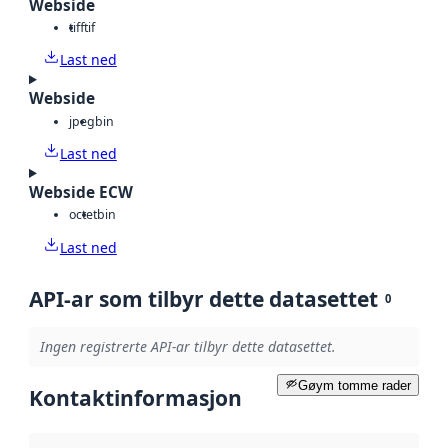
Webside
tiff
tif
Last ned
Webside
jpeg
bin
Last ned
Webside ECW
octet
bin
Last ned
API-ar som tilbyr dette datasettet
0
Ingen registrerte API-ar tilbyr dette datasettet.
Gøym tomme rader
Kontaktinformasjon