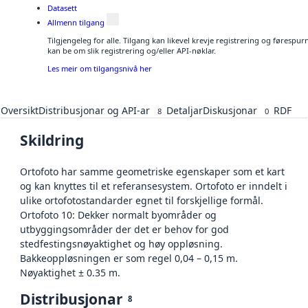
Datasett
Allmenn tilgang
Tilgjengeleg for alle. Tilgang kan likevel krevje registrering og førespu
kan be om slik registrering og/eller API-nøklar.
Les meir om tilgangsnivå her
Oversikt
Distribusjonar og API-ar
Detaljar
Diskusjonar
RDF
8
0
Skildring
Ortofoto har samme geometriske egenskaper som et kart
og kan knyttes til et referansesystem. Ortofoto er inndelt i
ulike ortofotostandarder egnet til forskjellige formål.
Ortofoto 10: Dekker normalt byområder og
utbyggingsområder der det er behov for god
stedfestingsnøyaktighet og høy oppløsning.
Bakkeoppløsningen er som regel 0,04 – 0,15 m.
Nøyaktighet ± 0.35 m.
Distribusjonar
8