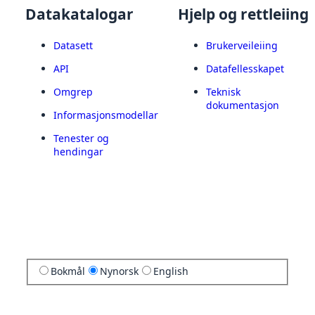
Datakatalogar
Hjelp og rettleiing
Datasett
Brukerveileiing
API
Datafellesskapet
Omgrep
Teknisk
dokumentasjon
Informasjonsmodellar
Tenester og
hendingar
Bokmål
Nynorsk
English