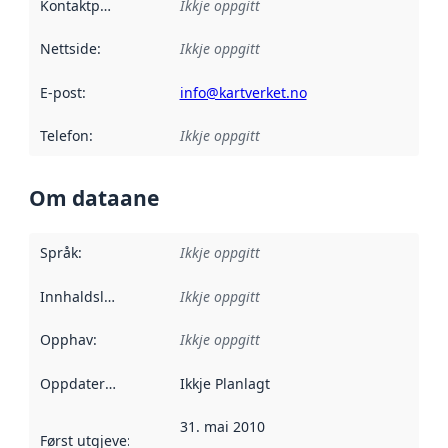
Kontaktpunkt
:
Ikkje oppgitt
Nettside
:
Ikkje oppgitt
E-post
:
info@kartverket.no
Telefon
:
Ikkje oppgitt
Om dataane
Språk
:
Ikkje oppgitt
Innhaldsleverandørar
Ikkje oppgitt
:
Opphav
:
Ikkje oppgitt
Oppdateringsfrekvens
Ikkje Planlagt
:
31. mai 2010
Først utgjeve
:
Denne datoen seier når dataa i dette datasettet 