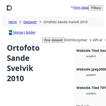
Hopp til hovudinnhald
Finn data
Meny
Heim
Datasett
Ortofoto Sande Svelvik 2010
Norge i bilder
Distribusjonar
API-ar
Bruk datasett
8
Ortofoto
Webside Tiled Ge
Sande
bin
octet
Svelvik
Webside Jpeg200
bin
2010
octet
Webside Tiled TIF
bin
octet