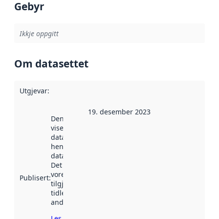
Gebyr
Ikkje oppgitt
Om datasettet
Utgjevar
:
19. desember 2023
Denne datoen
viser når
datasettet vart
henta inn av
data.norge.no.
Det kan ha
vore
Publisert
:
tilgjengeleg
tidlegare
andre stader.
Les meir om