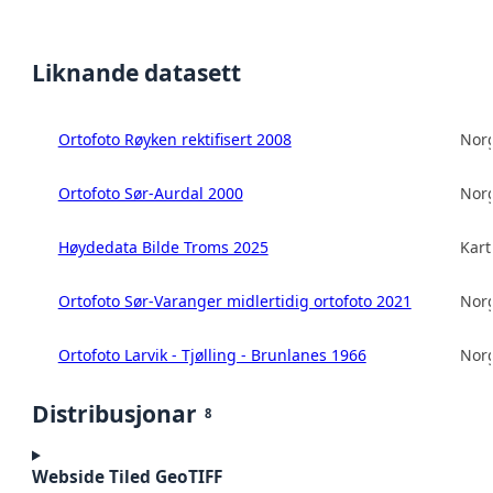
Liknande datasett
Ortofoto Røyken rektifisert 2008
Norg
Ortofoto Sør-Aurdal 2000
Norg
Høydedata Bilde Troms 2025
Kart
Ortofoto Sør-Varanger midlertidig ortofoto 2021
Norg
Ortofoto Larvik - Tjølling - Brunlanes 1966
Norg
Distribusjonar
8
Webside Tiled GeoTIFF