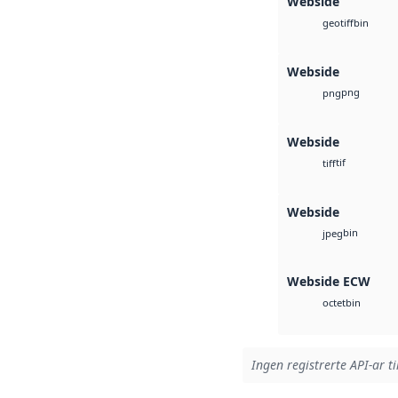
Webside
bin
geotiff
Webside
png
png
Webside
tif
tiff
Webside
bin
jpeg
Webside ECW
bin
octet
Ingen registrerte API-ar ti