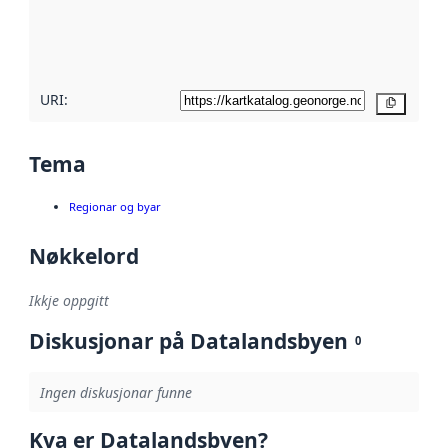
Les meir om
metadatakvalitet
her
URI:
Kopier
Tema
Regionar og byar
Nøkkelord
Ikkje oppgitt
Diskusjonar på Datalandsbyen
0
Ingen diskusjonar funne
Kva er Datalandsbyen?