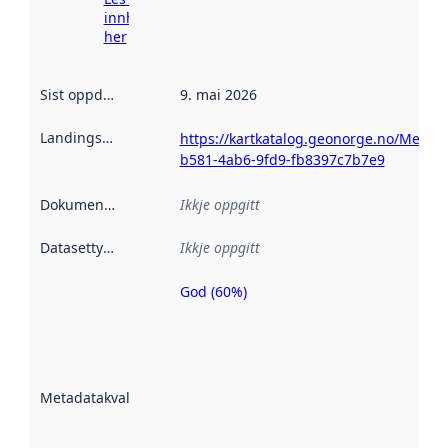
innhenting
her
Sist oppdatert
:
9. mai 2026
Landingsside
:
https://kartkatalog.geonorge.no/Metad
b581-4ab6-9fd9-fb8397c7b7e9
Dokumentasjon
:
Ikkje oppgitt
Datasettype
:
Ikkje oppgitt
God (60%)
Metadatakvalitet
er ein indikator
på kor godt
datasettene er
beskrive ved
Metadatakvalitet
:
hjelp av
metadata.