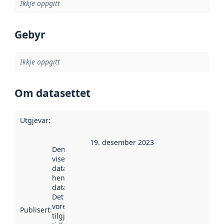
Ikkje oppgitt
Gebyr
Ikkje oppgitt
Om datasettet
Utgjevar
:
19. desember 2023
Denne datoen
viser når
datasettet vart
henta inn av
data.norge.no.
Det kan ha
vore
Publisert
:
tilgjengeleg