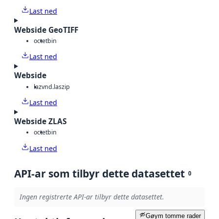
Last ned
Webside GeoTIFF
octet
bin
Last ned
Webside
laz
vnd.laszip
Last ned
Webside ZLAS
octet
bin
Last ned
API-ar som tilbyr dette datasettet
0
Ingen registrerte API-ar tilbyr dette datasettet.
Gøym tomme rader