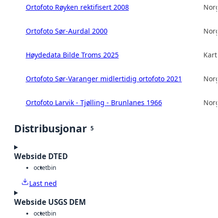
Ortofoto Røyken rektifisert 2008
Norg
Ortofoto Sør-Aurdal 2000
Norg
Høydedata Bilde Troms 2025
Kart
Ortofoto Sør-Varanger midlertidig ortofoto 2021
Norg
Ortofoto Larvik - Tjølling - Brunlanes 1966
Norg
Distribusjonar
5
Webside DTED
octet
bin
Last ned
Webside USGS DEM
octet
bin