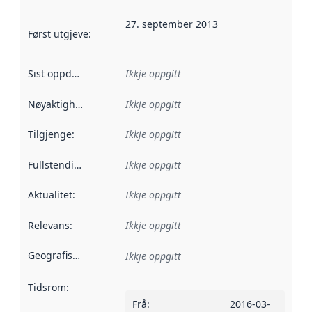
27. september 2013
Først utgjeve
:
Denne datoen seier når dataa i dette datasettet 
Sist oppdatert
:
Ikkje oppgitt
Nøyaktigheit
:
Ikkje oppgitt
Tilgjenge
:
Ikkje oppgitt
Fullstendigheit
:
Ikkje oppgitt
Aktualitet
:
Ikkje oppgitt
Relevans
:
Ikkje oppgitt
Geografisk område
:
Ikkje oppgitt
Tidsrom
:
Frå
:
2016-03-