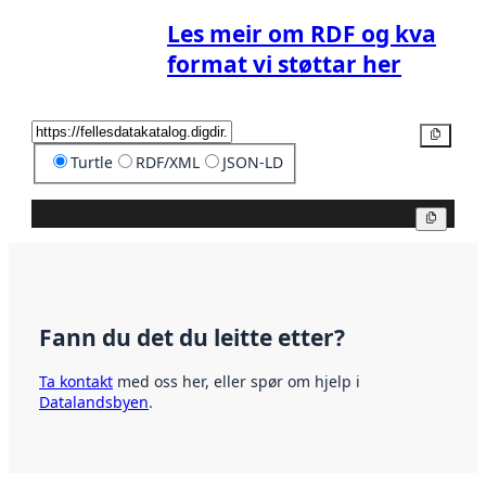
Les meir om RDF og kva
format vi støttar her
Kopier
Turtle
RDF/XML
JSON-LD
Kopier
Fann du det du leitte etter?
Ta kontakt
med oss her, eller spør om hjelp i
Datalandsbyen
.