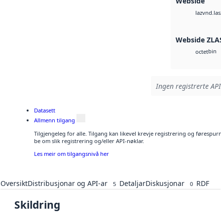
Webside
vnd.las
laz
Webside ZLA
bin
octet
Ingen registrerte API
Datasett
Allmenn tilgang
Tilgjengeleg for alle. Tilgang kan likevel krevje registrering og førespu
be om slik registrering og/eller API-nøklar.
Les meir om tilgangsnivå her
Oversikt
Distribusjonar og API-ar
Detaljar
Diskusjonar
RDF
5
0
Skildring