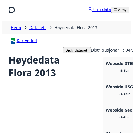
Hopp til hovudinnhald
Finn data
Meny
Heim
Datasett
Høydedata Flora 2013
Kartverket
Distribusjonar
API
Bruk datasett
5
Høydedata
Webside DTE
Flora 2013
bin
octet
Webside US
bin
octet
Webside Geo
bin
octet