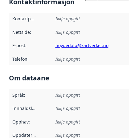
Kontaktinformasjon
Kontaktpunkt
:
Ikkje oppgitt
Nettside
:
Ikkje oppgitt
E-post
:
hoydedata@kartverket.no
Telefon
:
Ikkje oppgitt
Om dataane
Språk
:
Ikkje oppgitt
Innhaldsleverandørar
Ikkje oppgitt
:
Opphav
:
Ikkje oppgitt
Oppdateringsfrekvens
Ikkje oppgitt
: