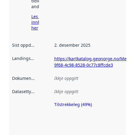
tidlegare
andre stader.
Les meir om
innhenting
her
Sist oppdatert
:
2. desember 2025
Landingsside
:
https://kartkatalog.geonorge.no/Metad
9f68-4c98-8528-0c77c8ffcde3
Dokumentasjon
:
Ikkje oppgitt
Datasettype
:
Ikkje oppgitt
Tilstrekkeleg (49%)
Metadatakvalitet
er ein indikator
på kor godt
datasettene er
beskrive ved