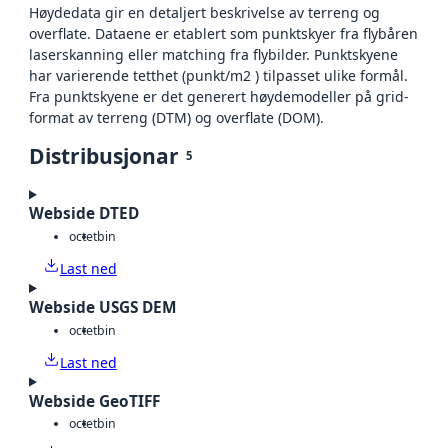
Høydedata gir en detaljert beskrivelse av terreng og
overflate. Dataene er etablert som punktskyer fra flybåren
laserskanning eller matching fra flybilder. Punktskyene
har varierende tetthet (punkt/m2 ) tilpasset ulike formål.
Fra punktskyene er det generert høydemodeller på grid-
format av terreng (DTM) og overflate (DOM).
Distribusjonar
5
Webside DTED
octet
bin
Last ned
Webside USGS DEM
octet
bin
Last ned
Webside GeoTIFF
octet
bin