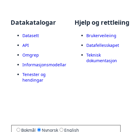
Datakatalogar
Hjelp og rettleiing
Datasett
Brukerveileiing
API
Datafellesskapet
Omgrep
Teknisk
dokumentasjon
Informasjonsmodellar
Tenester og
hendingar
Bokmål
Nynorsk
English