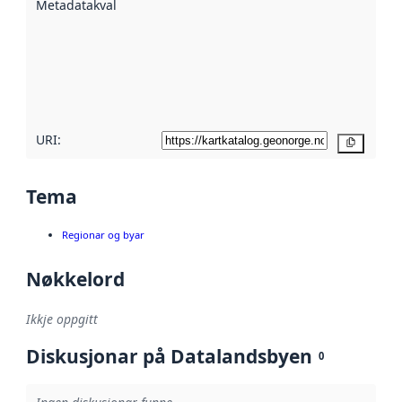
Metadatakvalitet
:
hjelp av
metadata.
Les meir om
metadatakvalitet
her
URI:
Kopier
Tema
Regionar og byar
Nøkkelord
Ikkje oppgitt
Diskusjonar på Datalandsbyen
0