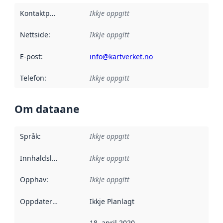
Kontaktpunkt
:
Ikkje oppgitt
Nettside
:
Ikkje oppgitt
E-post
:
info@kartverket.no
Telefon
:
Ikkje oppgitt
Om dataane
Språk
:
Ikkje oppgitt
Innhaldsleverandørar
Ikkje oppgitt
:
Opphav
:
Ikkje oppgitt
Oppdateringsfrekvens
Ikkje Planlagt
:
18. april 2020