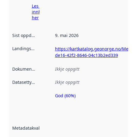
Les meir om
innhenting
her
Sist oppdatert
:
9. mai 2026
Landingsside
:
https://kartkatalog.geonorge.no/Metad
de16-42f2-8646-04c13b2ed339
Dokumentasjon
:
Ikkje oppgitt
Datasettype
:
Ikkje oppgitt
God (60%)
Metadatakvalitet
er ein indikator
på kor godt
datasettene er
beskrive ved
Metadatakvalitet
:
hjelp av
metadata.