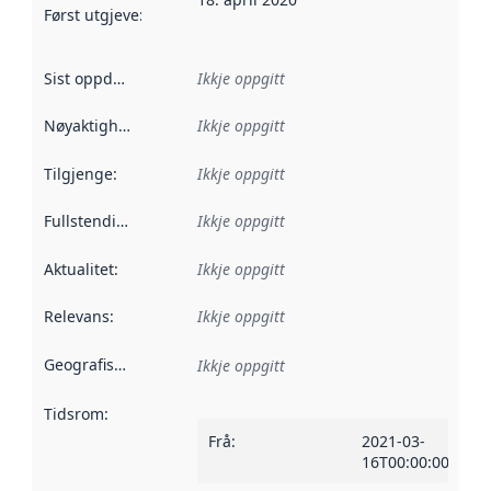
Først utgjeve
:
Denne datoen seier når dataa i dette datasettet 
Sist oppdatert
:
Ikkje oppgitt
Nøyaktigheit
:
Ikkje oppgitt
Tilgjenge
:
Ikkje oppgitt
Fullstendigheit
:
Ikkje oppgitt
Aktualitet
:
Ikkje oppgitt
Relevans
:
Ikkje oppgitt
Geografisk område
:
Ikkje oppgitt
Tidsrom
:
Frå
:
2021-03-
16T00:00:00Z