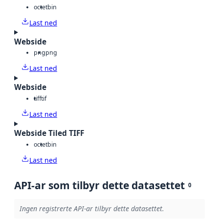
octet
bin
Last ned
Webside
png
png
Last ned
Webside
tiff
tif
Last ned
Webside Tiled TIFF
octet
bin
Last ned
API-ar som tilbyr dette datasettet
0
Ingen registrerte API-ar tilbyr dette datasettet.