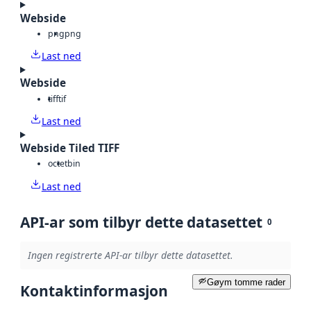
Webside
png
png
Last ned
Webside
tiff
tif
Last ned
Webside Tiled TIFF
octet
bin
Last ned
API-ar som tilbyr dette datasettet
0
Ingen registrerte API-ar tilbyr dette datasettet.
Gøym tomme rader
Kontaktinformasjon