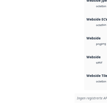
Webside Jp
bin
octet
Webside EC
bin
octet
Webside
png
png
Webside
tif
tiff
Webside Tile
bin
octet
Ingen registrerte AP