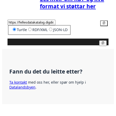
format vi støttar her
Kopier
Turtle
RDF/XML
JSON-LD
Kopier
Fann du det du leitte etter?
Ta kontakt
med oss her, eller spør om hjelp i
Datalandsbyen
.