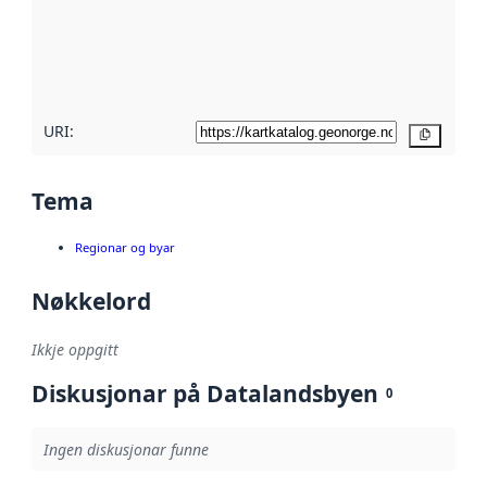
Les meir om
metadatakvalitet
her
URI:
Kopier
Tema
Regionar og byar
Nøkkelord
Ikkje oppgitt
Diskusjonar på Datalandsbyen
0
Ingen diskusjonar funne