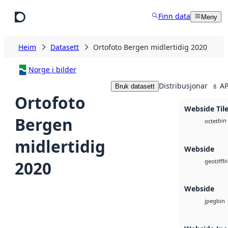
Hopp til hovudinnhald
Finn data
Meny
Heim
Datasett
Ortofoto Bergen midlertidig 2020
Norge i bilder
Distribusjonar
AP
Bruk datasett
8
Ortofoto
Webside Til
Bergen
bin
octet
midlertidig
Webside
b
2020
geotiff
Webside
bin
jpeg