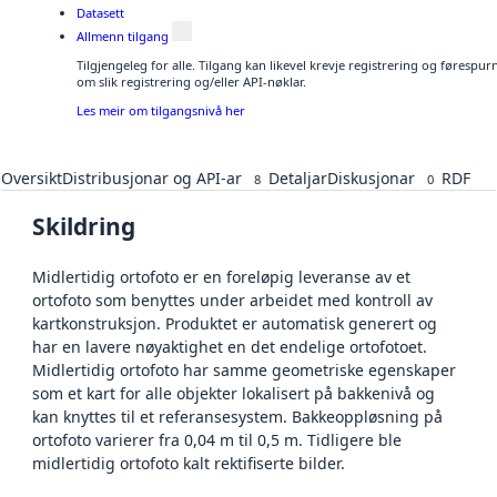
Datasett
Allmenn tilgang
Tilgjengeleg for alle. Tilgang kan likevel krevje registrering og føresp
om slik registrering og/eller API-nøklar.
Les meir om tilgangsnivå her
Oversikt
Distribusjonar og API-ar
Detaljar
Diskusjonar
RDF
8
0
Skildring
Midlertidig ortofoto er en foreløpig leveranse av et
ortofoto som benyttes under arbeidet med kontroll av
kartkonstruksjon. Produktet er automatisk generert og
har en lavere nøyaktighet en det endelige ortofotoet.
Midlertidig ortofoto har samme geometriske egenskaper
som et kart for alle objekter lokalisert på bakkenivå og
kan knyttes til et referansesystem. Bakkeoppløsning på
ortofoto varierer fra 0,04 m til 0,5 m. Tidligere ble
midlertidig ortofoto kalt rektifiserte bilder.