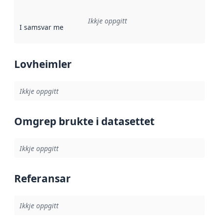
Ikkje oppgitt
I samsvar med
:
Referanse til ei implementeringsregel eller an
Lovheimler
Ikkje oppgitt
Omgrep brukte i datasettet
Ikkje oppgitt
Referansar
Ikkje oppgitt