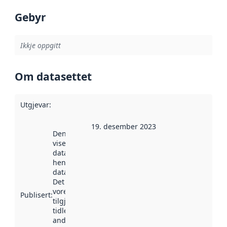
Gebyr
Ikkje oppgitt
Om datasettet
Utgjevar
:
19. desember 2023
Denne datoen
viser når
datasettet vart
henta inn av
data.norge.no.
Det kan ha
vore
Publisert
:
tilgjengeleg
tidlegare
andre stader.