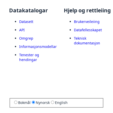
Datakatalogar
Hjelp og rettleiing
Datasett
Brukerveileiing
API
Datafellesskapet
Omgrep
Teknisk
dokumentasjon
Informasjonsmodellar
Tenester og
hendingar
Bokmål
Nynorsk
English