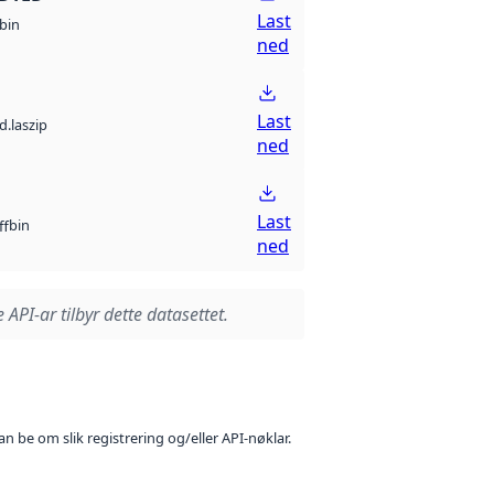
Last
bin
ned
Last
d.laszip
ned
Last
bin
ff
ned
 API-ar tilbyr dette datasettet.
n be om slik registrering og/eller API-nøklar.