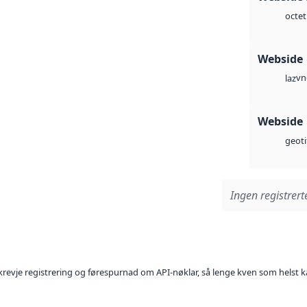
octet
Webside
vn
laz
Webside
geoti
Ingen registrerte
l krevje registrering og førespurnad om API-nøklar, så lenge kven som helst ka