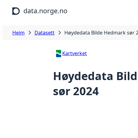
Hopp til hovudinnhald
data.norge.no
Heim
Datasett
Høydedata Bilde Hedmark sør 
Kartverket
Høydedata Bil
sør 2024