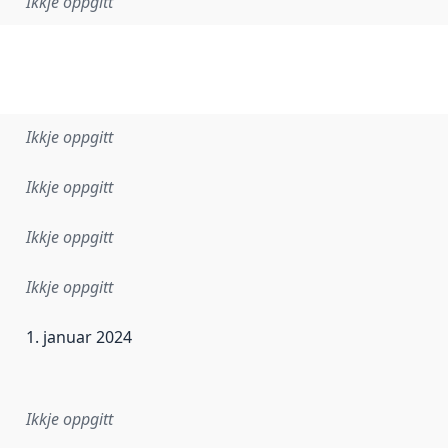
Ikkje oppgitt
Ikkje oppgitt
Ikkje oppgitt
Ikkje oppgitt
Ikkje oppgitt
1. januar 2024
r dataa i dette datasettet først blei utgitt. Det kan ha skje
Ikkje oppgitt