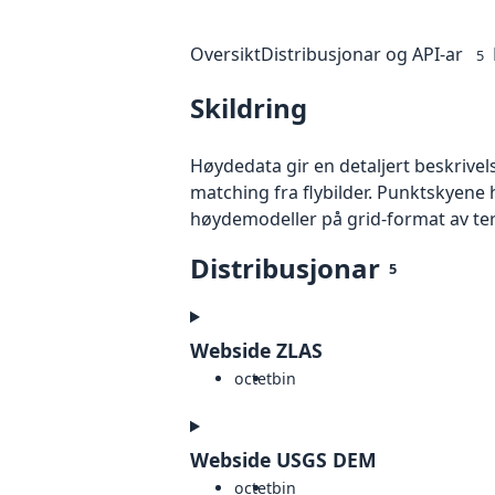
Oversikt
Distribusjonar og API-ar
5
Skildring
Høydedata gir en detaljert beskrivel
matching fra flybilder. Punktskyene 
høydemodeller på grid-format av te
Distribusjonar
5
Webside ZLAS
octet
bin
Webside USGS DEM
octet
bin