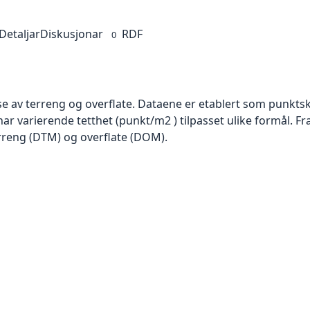
Detaljar
Diskusjonar
RDF
0
se av terreng og overflate. Dataene er etablert som punktsk
har varierende tetthet (punkt/m2 ) tilpasset ulike formål. F
rreng (DTM) og overflate (DOM).