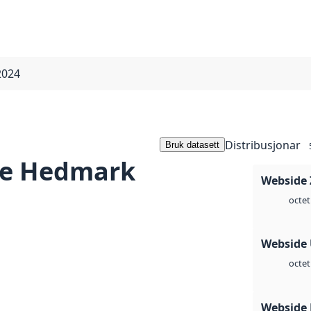
2024
Distribusjonar
Bruk datasett
de Hedmark
Webside 
octet
Webside
octet
Webside