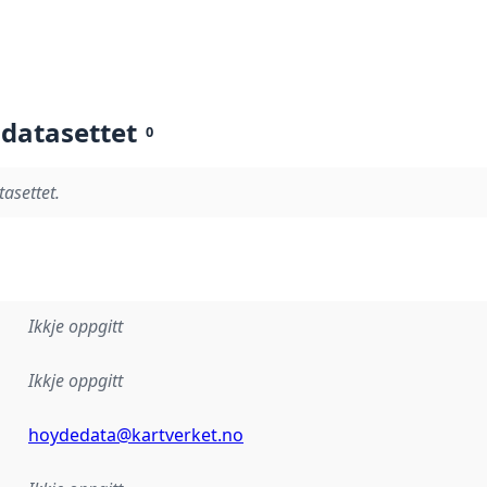
 datasettet
0
tasettet.
Ikkje oppgitt
Ikkje oppgitt
hoydedata@kartverket.no