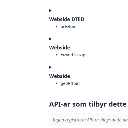
Webside DTED
octet
bin
Webside
laz
vnd.laszip
Webside
geotiff
bin
API-ar som tilbyr dette
Ingen registrerte API-ar tilbyr dette da