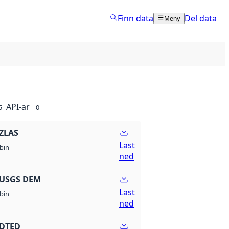
Finn data
Del data
Meny
API-ar
5
0
ZLAS
Last
bin
ned
 USGS DEM
Last
bin
ned
 DTED