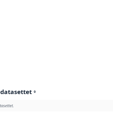
 datasettet
0
tasettet.