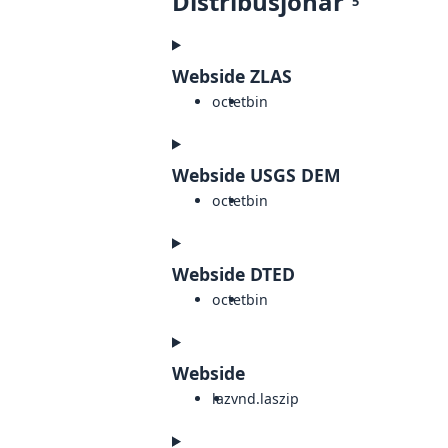
Distribusjonar
5
Webside ZLAS
octet
bin
Webside USGS DEM
octet
bin
Webside DTED
octet
bin
Webside
laz
vnd.laszip