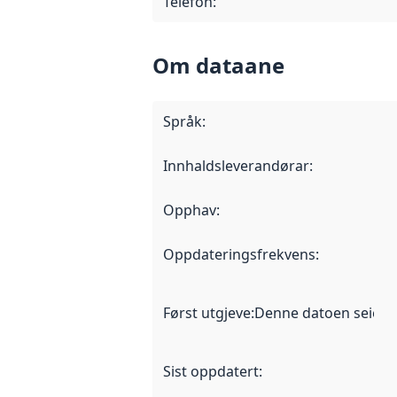
Telefon
:
Om dataane
Språk
:
Innhaldsleverandørar
:
Opphav
:
Oppdateringsfrekvens
:
Først utgjeve
:
Denne datoen seier nå
Sist oppdatert
: