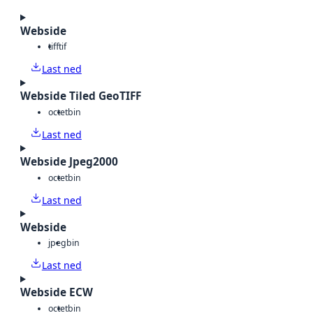
Webside
tiff
tif
Last ned
Webside Tiled GeoTIFF
octet
bin
Last ned
Webside Jpeg2000
octet
bin
Last ned
Webside
jpeg
bin
Last ned
Webside ECW
octet
bin