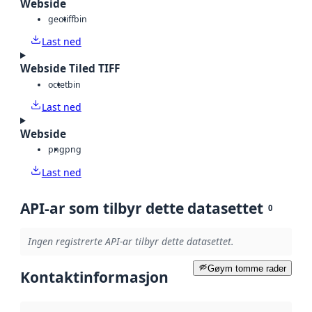
Webside
geotiff
bin
Last ned
Webside Tiled TIFF
octet
bin
Last ned
Webside
png
png
Last ned
API-ar som tilbyr dette datasettet
0
Ingen registrerte API-ar tilbyr dette datasettet.
Gøym tomme rader
Kontaktinformasjon