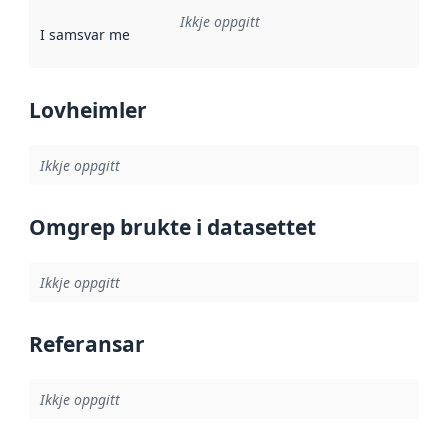
Ikkje oppgitt
I samsvar med
:
Referanse til ei implementeringsregel eller an
Lovheimler
Ikkje oppgitt
Omgrep brukte i datasettet
Ikkje oppgitt
Referansar
Ikkje oppgitt