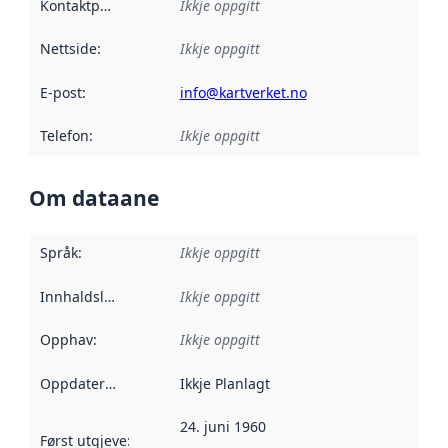
Kontaktpunkt
:
Ikkje oppgitt
Nettside
:
Ikkje oppgitt
E-post
:
info@kartverket.no
Telefon
:
Ikkje oppgitt
Om dataane
Språk
:
Ikkje oppgitt
Innhaldsleverandørar
Ikkje oppgitt
:
Opphav
:
Ikkje oppgitt
Oppdateringsfrekvens
Ikkje Planlagt
:
24. juni 1960
Først utgjeve
:
Denne datoen seier når dataa i dette datasettet 