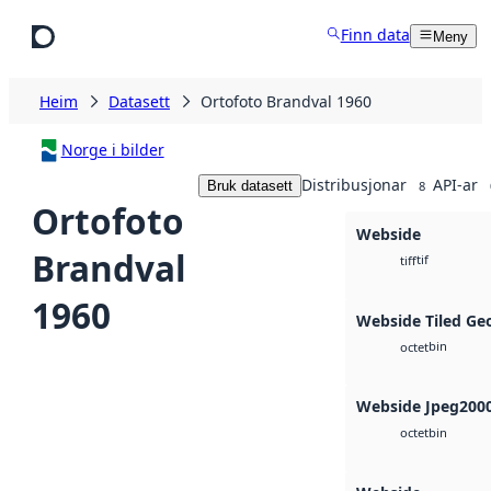
Hopp til hovudinnhald
Finn data
Meny
Heim
Datasett
Ortofoto Brandval 1960
Norge i bilder
Distribusjonar
API-ar
Bruk datasett
8
Ortofoto
Webside
Brandval
tif
tiff
1960
Webside Tiled Ge
bin
octet
Webside Jpeg200
bin
octet