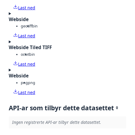
Last ned
Webside
geotiff
bin
Last ned
Webside Tiled TIFF
octet
bin
Last ned
Webside
png
png
Last ned
API-ar som tilbyr dette datasettet
0
Ingen registrerte API-ar tilbyr dette datasettet.