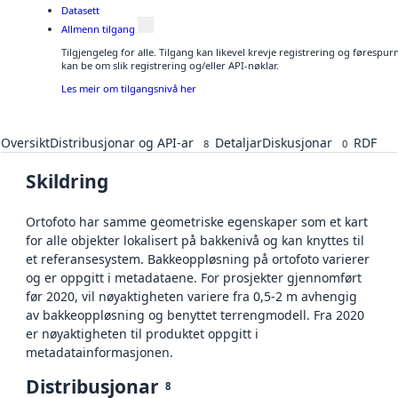
Datasett
Allmenn tilgang
Tilgjengeleg for alle. Tilgang kan likevel krevje registrering og førespu
kan be om slik registrering og/eller API-nøklar.
Les meir om tilgangsnivå her
Oversikt
Distribusjonar og API-ar
Detaljar
Diskusjonar
RDF
8
0
Skildring
Ortofoto har samme geometriske egenskaper som et kart
for alle objekter lokalisert på bakkenivå og kan knyttes til
et referansesystem. Bakkeoppløsning på ortofoto varierer
og er oppgitt i metadataene. For prosjekter gjennomført
før 2020, vil nøyaktigheten variere fra 0,5-2 m avhengig
av bakkeoppløsning og benyttet terrengmodell. Fra 2020
er nøyaktigheten til produktet oppgitt i
metadatainformasjonen.
Distribusjonar
8