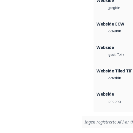
Webside
bin
jpeg
Webside ECW
bin
octet
Webside
bin
geotiff
Webside Tiled TIF
bin
octet
Webside
png
png
Ingen registrerte API-ar t