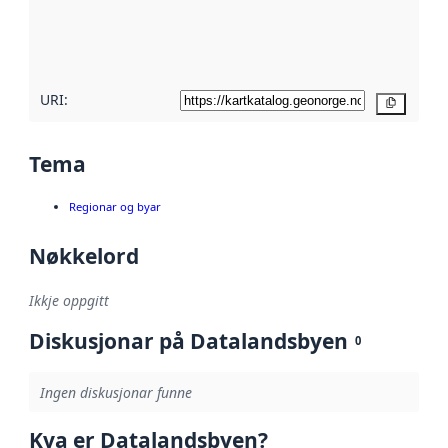
Les meir om
metadatakvalitet
her
URI:
Kopier
Tema
Regionar og byar
Nøkkelord
Ikkje oppgitt
Diskusjonar på Datalandsbyen
0
Ingen diskusjonar funne
Kva er Datalandsbyen?