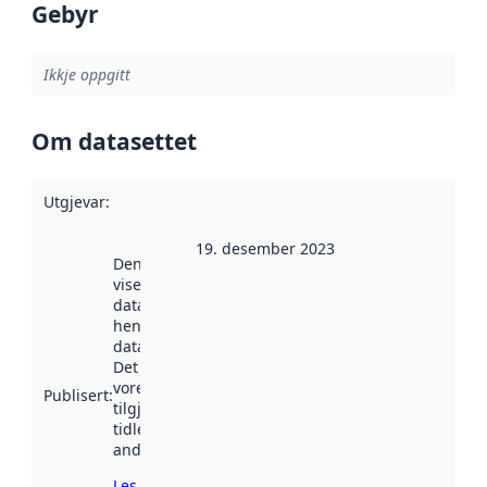
Gebyr
Ikkje oppgitt
Om datasettet
Utgjevar
:
19. desember 2023
Denne datoen
viser når
datasettet vart
henta inn av
data.norge.no.
Det kan ha
vore
Publisert
:
tilgjengeleg
tidlegare
andre stader.
Les meir om