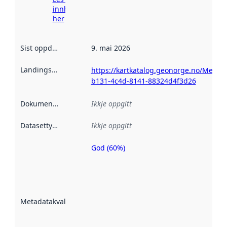
innhenting
her
Sist oppdatert
:
9. mai 2026
Landingsside
:
https://kartkatalog.geonorge.no/Metad
b131-4c4d-8141-88324d4f3d26
Dokumentasjon
:
Ikkje oppgitt
Datasettype
:
Ikkje oppgitt
God (60%)
Metadatakvalitet
er ein indikator
på kor godt
datasettene er
beskrive ved
Metadatakvalitet
:
hjelp av
metadata.