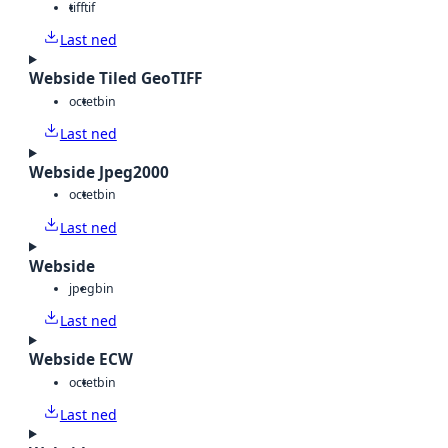
tiff
tif
Last ned
Webside Tiled GeoTIFF
octet
bin
Last ned
Webside Jpeg2000
octet
bin
Last ned
Webside
jpeg
bin
Last ned
Webside ECW
octet
bin
Last ned