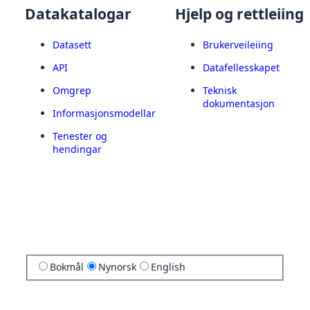
Datakatalogar
Hjelp og rettleiing
Datasett
Brukerveileiing
API
Datafellesskapet
Omgrep
Teknisk
dokumentasjon
Informasjonsmodellar
Tenester og
hendingar
Bokmål
Nynorsk
English