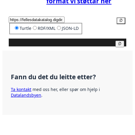
format vi støttar her
Kopier
Turtle
RDF/XML
JSON-LD
Kopier
Fann du det du leitte etter?
Ta kontakt
med oss her, eller spør om hjelp i
Datalandsbyen
.