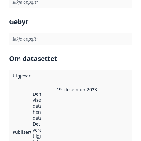
Ikkje oppgitt
Gebyr
Ikkje oppgitt
Om datasettet
Utgjevar
:
19. desember 2023
Denne datoen
viser når
datasettet vart
henta inn av
data.norge.no.
Det kan ha
vore
Publisert
:
tilgjengeleg