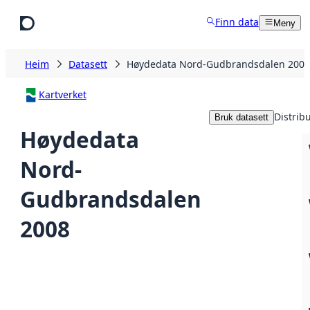
Hopp til hovudinnhald
Finn data
Meny
Heim
Datasett
Høydedata Nord-Gudbrandsdalen 2008
Kartverket
Distrib
Bruk datasett
Høydedata
Nord-
Gudbrandsdalen
2008