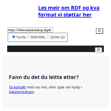
Les meir om RDF og kva
format vi støttar her
Kopier
Turtle
RDF/XML
JSON-LD
Kopier
Fann du det du leitte etter?
Ta kontakt
med oss her, eller spør om hjelp i
Datalandsbyen
.