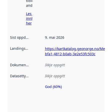
tidlegare
andre stader.
Les meir om
innhenting
her
Sist oppdatert
:
9. mai 2026
Landingsside
:
https://kartkatalog.geonorge.no/Metad
bfa1-4812-b0ab-3e2e53fc503c
Dokumentasjon
:
Ikkje oppgitt
Datasettype
:
Ikkje oppgitt
God (60%)
Metadatakvalitet
er ein indikator
på kor godt
datasettene er
beskrive ved