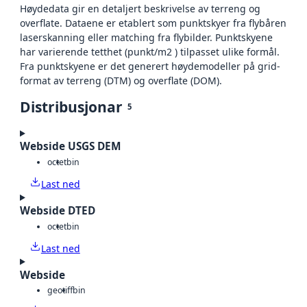
Høydedata gir en detaljert beskrivelse av terreng og
overflate. Dataene er etablert som punktskyer fra flybåren
laserskanning eller matching fra flybilder. Punktskyene
har varierende tetthet (punkt/m2 ) tilpasset ulike formål.
Fra punktskyene er det generert høydemodeller på grid-
format av terreng (DTM) og overflate (DOM).
Distribusjonar
5
Webside USGS DEM
octet
bin
Last ned
Webside DTED
octet
bin
Last ned
Webside
geotiff
bin