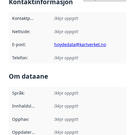
Kontaktinformasjon
Kontaktpunkt
:
Ikkje oppgitt
Nettside
:
Ikkje oppgitt
E-post
:
hoydedata@kartverket.no
Telefon
:
Ikkje oppgitt
Om dataane
Språk
:
Ikkje oppgitt
Innhaldsleverandørar
Ikkje oppgitt
:
Opphav
:
Ikkje oppgitt
Oppdateringsfrekvens
Ikkje oppgitt
: