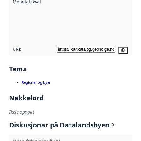
Metadatakvalitet
:
hjelp av
metadata.
Les meir om
metadatakvalitet
her
URI:
Kopier
Tema
Regionar og byar
Nøkkelord
Ikkje oppgitt
Diskusjonar på Datalandsbyen
0