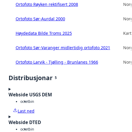
Ortofoto Røyken rektifisert 2008
Norg
Ortofoto Sør-Aurdal 2000
Norg
Høydedata Bilde Troms 2025
Kart
Ortofoto Sør-Varanger midlertidig ortofoto 2021
Norg
Ortofoto Larvik - Tjølling - Brunlanes 1966
Norg
Distribusjonar
5
Webside USGS DEM
octet
bin
Last ned
Webside DTED
octet
bin