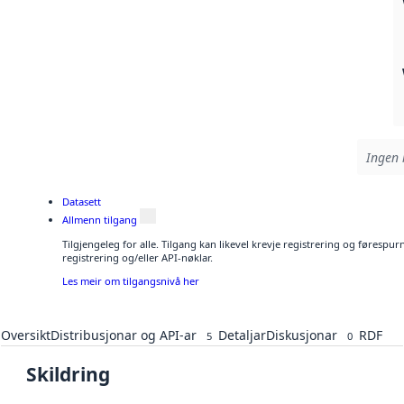
Ingen 
Datasett
Allmenn tilgang
Tilgjengeleg for alle. Tilgang kan likevel krevje registrering og førespu
registrering og/eller API-nøklar.
Les meir om tilgangsnivå her
Oversikt
Distribusjonar og API-ar
Detaljar
Diskusjonar
RDF
5
0
Skildring