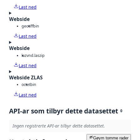
Last ned
Webside
geotiff
bin
Last ned
Webside
laz
vnd.laszip
Last ned
Webside ZLAS
octet
bin
Last ned
API-ar som tilbyr dette datasettet
0
Ingen registrerte API-ar tilbyr dette datasettet.
Gøym tomme rader