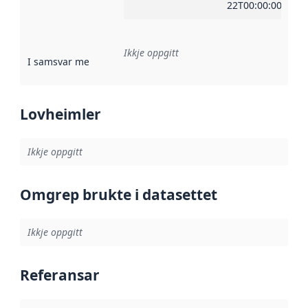
22T00:00:00Z
Ikkje oppgitt
I samsvar med
:
Referanse til ei implementeringsregel eller an
Lovheimler
Ikkje oppgitt
Omgrep brukte i datasettet
Ikkje oppgitt
Referansar