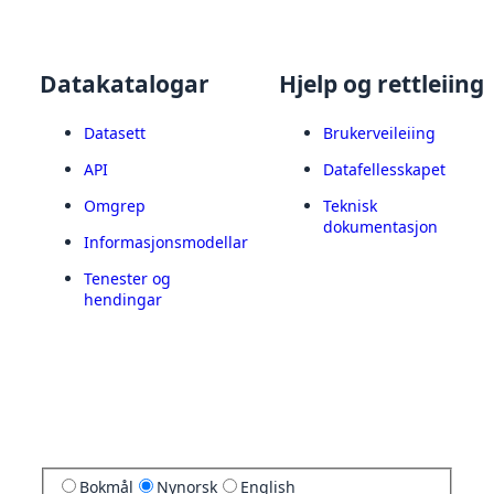
Datakatalogar
Hjelp og rettleiing
Datasett
Brukerveileiing
API
Datafellesskapet
Omgrep
Teknisk
dokumentasjon
Informasjonsmodellar
Tenester og
hendingar
Bokmål
Nynorsk
English