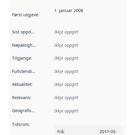
1. januar 2008
Først utgjeve
:
Denne datoen seier når dataa i dette datasettet 
Sist oppdatert
:
Ikkje oppgitt
Nøyaktigheit
:
Ikkje oppgitt
Tilgjenge
:
Ikkje oppgitt
Fullstendigheit
:
Ikkje oppgitt
Aktualitet
:
Ikkje oppgitt
Relevans
:
Ikkje oppgitt
Geografisk område
:
Ikkje oppgitt
Tidsrom
:
Frå
:
2017-05-